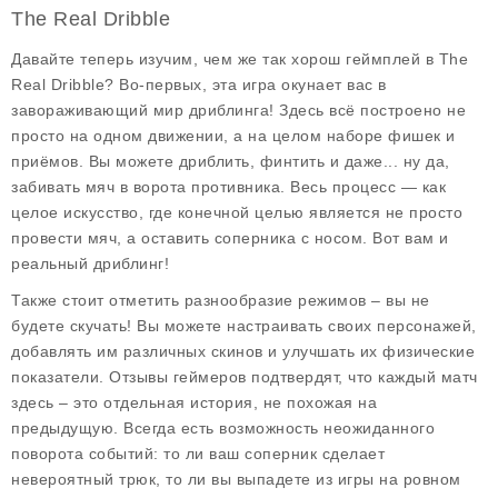
The Real Dribble
Давайте теперь изучим, чем же так хорош геймплей в The
Real Dribble? Во-первых, эта игра окунает вас в
завораживающий мир дриблинга! Здесь всё построено не
просто на одном движении, а на целом наборе фишек и
приёмов. Вы можете дриблить, финтить и даже... ну да,
забивать мяч в ворота противника. Весь процесс — как
целое искусство, где конечной целью является не просто
провести мяч, а оставить соперника с носом. Вот вам и
реальный дриблинг!
Также стоит отметить разнообразие режимов – вы не
будете скучать! Вы можете настраивать своих персонажей,
добавлять им различных скинов и улучшать их физические
показатели. Отзывы геймеров подтвердят, что каждый матч
здесь – это отдельная история, не похожая на
предыдущую. Всегда есть возможность неожиданного
поворота событий: то ли ваш соперник сделает
невероятный трюк, то ли вы выпадете из игры на ровном