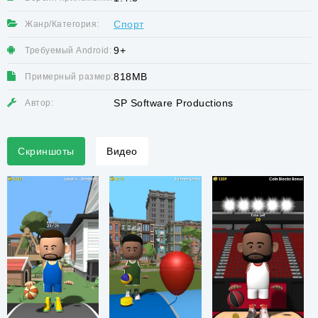
Спорт
Жанр/Категория:
9+
Требуемый Android:
818MB
Примерный размер:
SP Software Productions
Автор:
Скриншоты
Видео