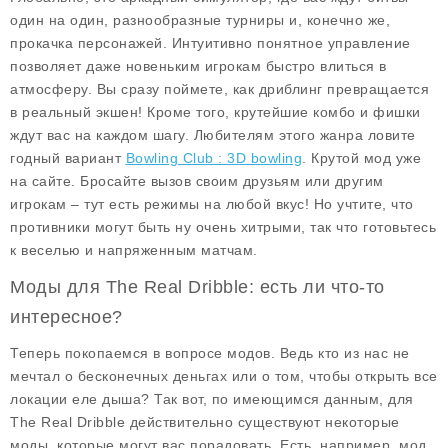
один на один, разнообразные турниры и, конечно же,
прокачка персонажей. Интуитивно понятное управление
позволяет даже новеньким игрокам быстро влиться в
атмосферу. Вы сразу поймете, как дриблинг превращается
в реальный экшен! Кроме того, крутейшие комбо и фишки
ждут вас на каждом шагу. Любителям этого жанра ловите
годный вариант
Bowling Club : 3D bowling
. Крутой мод уже
на сайте. Бросайте вызов своим друзьям или другим
игрокам – тут есть режимы на любой вкус! Но учтите, что
противники могут быть ну очень хитрыми, так что готовьтесь
к веселью и напряженным матчам.
Моды для The Real Dribble: есть ли что-то
интересное?
Теперь покопаемся в вопросе модов. Ведь кто из нас не
мечтал о бесконечных деньгах или о том, чтобы открыть все
локации еле дыша? Так вот, по имеющимся данным, для
The Real Dribble действительно существуют некоторые
моды, которые могут вас порадовать. Есть, например, мод