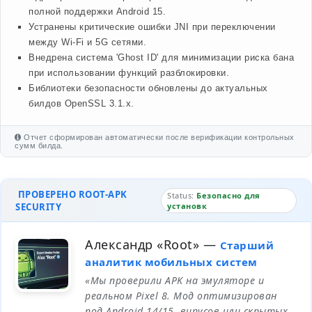
полной поддержки Android 15.
Устранены критические ошибки JNI при переключении
между Wi-Fi и 5G сетями.
Внедрена система 'Ghost ID' для минимизации риска бана
при использовании функций разблокировки.
Библиотеки безопасности обновлены до актуальных
билдов OpenSSL 3.1.x.
Отчет сформирован автоматически после верификации контрольных
сумм билда.
ПРОВЕРЕНО ROOT-APK
Status:
Безопасно для
SECURITY
установк
Александр «Root»
—
Старший
аналитик мобильных систем
«Мы проверили APK на эмуляторе и
реальном Pixel 8. Мод оптимизирован
под Android 14/15, вирусов или скрытых