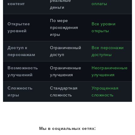
реальные
контент
оплаты
деньги
По мере
Открытие
Все уровни
прохождения
уровней
открыты
игры
Доступ к
Ограниченный
Все персонажи
персонажам
доступ
доступны
Возможность
Ограниченные
Неограниченные
улучшений
улучшения
улучшения
Сложность
Стандартная
Упрощенная
игры
сложность
сложность
Мы в социальных сетях: