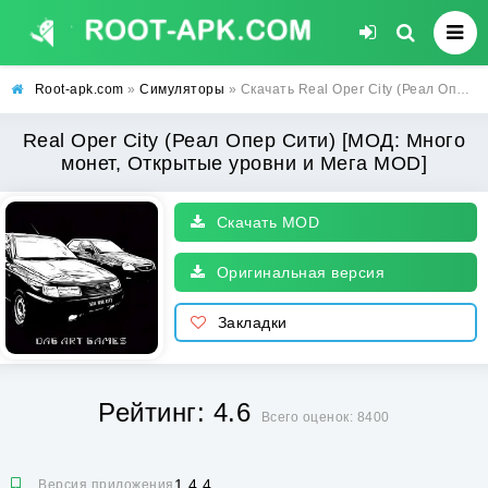
Root-apk.com
»
Симуляторы
» Скачать Real Oper City (Реал Опер Сити) [МОД: Много монет, Открытые уровни и Мега MOD] | Взлом Real Oper City на Андроид
Real Oper City (Реал Опер Сити) [МОД: Много
монет, Открытые уровни и Мега MOD]
Скачать MOD
Оригинальная версия
Закладки
Рейтинг: 4.6
Всего оценок: 8400
1.4.4
Версия приложения: