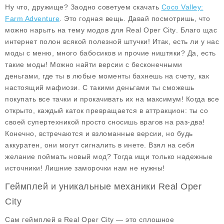
Ну что, дружище? Заодно советуем скачать
Coco Valley:
Farm Adventure
. Это годная вещь. Давай посмотришь, что
можно нарыть на тему
модов
для
Real Oper City
. Благо щас
интернет полон всякой полезной штучки! Итак, есть ли у нас
моды с меню, много бабосиков и прочие ништяки? Да, есть
такие моды! Можно найти версии с
бесконечными
деньгами
, где ты в любые моменты бахнешь на счету, как
настоящий мафиози. С такими деньгами ты сможешь
покупать все тачки и прокачивать их на максимум! Когда все
открыто, каждый каток превращается в аттракцион: ты со
своей супертехникой просто сносишь врагов на раз-два!
Конечно, встречаются и взломанные версии, но будь
аккуратен, они могут сигналить в инете. Взял на себя
желание поймать новый мод? Тогда ищи только надежные
источники! Лишние заморочки нам не нужны!
Геймплей и уникальные механики Real Oper
City
Сам геймплей в
Real Oper City
— это сплошное