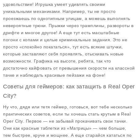
удовольствие! Игрушка умеет удивлять своими
уникальными механиками. Например, ты не просто
проезжаешь по однотипным улицам, а можешь выполнять
невероятные трюки. Прыжки через трамплины, развороты в
дрифте и многое другое! А еще тут есть масштабные
погони с копами и целые криминальные задания. Это не
просто «спокойно покататься», тут есть всякие штучки,
которые заставляют себя проявлять, отыскивать новые
возможности. Графика на высоте, ребята, так что
достаточно кайфовать от превышения скорости на классной
тачке и наблюдать красивые пейзажи на фоне!
Советы для геймеров: как затащить в Real Oper
City?
Ну что, дядя или тетя геймер, готовься, вот тебе несколько
практических советов, если ты хочешь стать крутым в
Real
Oper City
. Первое — не забывай прокачивать свои тачки.
Они как красные таблетки из «Матрицы» — чем больше,
тем быстрее, круче и мощнее. А еще старайся кататься по