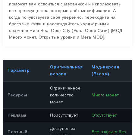
поможет вам освоиться с механикой и использовать
все преимущества, которые даёт модификация. А
когда почувствуете себя уверенно, переходите на
боссовые катки и наслаждайтесь хардкорными
сражениями в Real Oper City (Реал Опер Сити) [МОД:
Много монет, Открытые уровни и Мега MOD].
Оригинальная
Мод-версия
Параметр
версия
(Взлом)
Ограниченное
Ресурсы
количество
Много монет
монет
Реклама
Присутствует
Отсутствует
Доступен за
Платный
Все открыто без