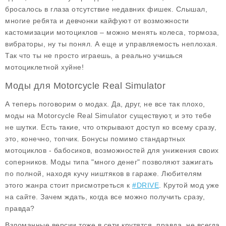
бросалось в глаза отсутствие недавних фишек. Слышал,
многие ребята и девчонки кайфуют от возможности
кастомизации мотоциклов – можно менять колеса, тормоза,
вибраторы, ну ты понял. А еще и управляемость неплохая.
Так что ты не просто играешь, а реально учишься
мотоциклетной хуйне!
Моды для Motorcycle Real Simulator
А теперь поговорим о модах. Да, друг, не все так плохо,
моды на Motorcycle Real Simulator существуют, и это тебе
не шутки. Есть такие, что открывают доступ ко всему сразу,
это, конечно, топчик. Бонусы помимо стандартных
мотоциклов - бабосиков, возможностей для унижения своих
соперников. Моды типа "много денег" позволяют зажигать
по полной, находя кучу ништяков в гараже. Любителям
этого жанра стоит присмотреться к
#DRIVE
. Крутой мод уже
на сайте. Зачем ждать, когда все можно получить сразу,
правда?
Взломанные версии тоже в сети крутятся, правда, не всегда