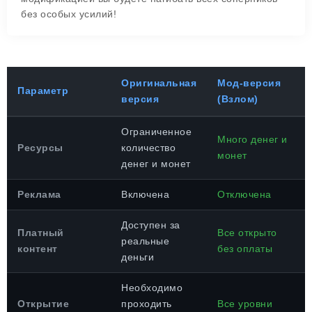
без особых усилий!
Оригинальная
Мод-версия
Параметр
версия
(Взлом)
Ограниченное
Много денег и
Ресурсы
количество
монет
денег и монет
Реклама
Включена
Отключена
Доступен за
Платный
Все открыто
реальные
контент
без оплаты
деньги
Необходимо
Открытие
проходить
Все уровни