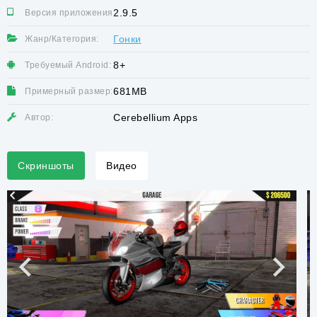
2.9.5
Версия приложения:
Гонки
Жанр/Категория:
8+
Требуемый Android:
681MB
Примерный размер:
Cerebellium Apps
Автор:
Скриншоты
Видео