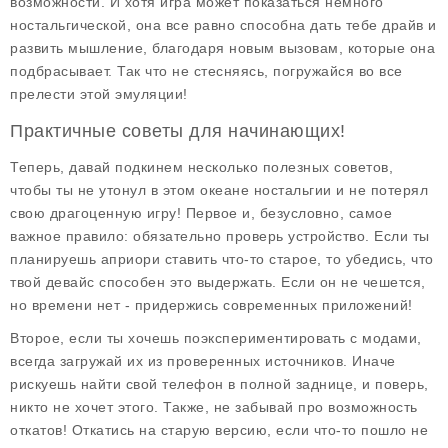
возможности. И хотя игра может показаться немного
ностальгической, она все равно способна дать тебе драйв и
развить мышление, благодаря новым вызовам, которые она
подбрасывает. Так что не стесняясь, погружайся во все
прелести этой эмуляции!
Практичные советы для начинающих!
Теперь, давай подкинем несколько полезных советов,
чтобы ты не утонул в этом океане ностальгии и не потерял
свою драгоценную игру! Первое и, безусловно, самое
важное правило:
обязательно проверь устройство
. Если ты
планируешь априори ставить что-то старое, то убедись, что
твой девайс способен это выдержать. Если он не чешется,
но времени нет - придержись современных приложений!
Второе, если ты хочешь поэкспериментировать с модами,
всегда загружай их из проверенных источников
. Иначе
рискуешь найти свой телефон в полной заднице, и поверь,
никто не хочет этого. Также, не забывай про возможность
откатов! Откатись на старую версию, если что-то пошло не