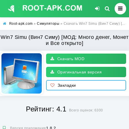
Root-apk.com
»
Симуляторы
» Скачать Win7 Simu (Вин7 Симу) [МОД: Много денег, Монет и Все открыто] | Взлом Win7 Simu на Андроид
Win7 Simu (Вин7 Симу) [МОД: Много денег, Монет
и Все открыто]
Скачать MOD
Оригинальная версия
Закладки
Рейтинг: 4.1
Всего оценок: 6300
1.8.2
Версия приложения: