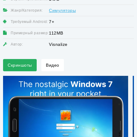
Симуляторы
Жанр/Категория:
7+
Требуемый Android:
112MB
Примерный размер:
Visnalize
Автор:
Скриншоты
Видео