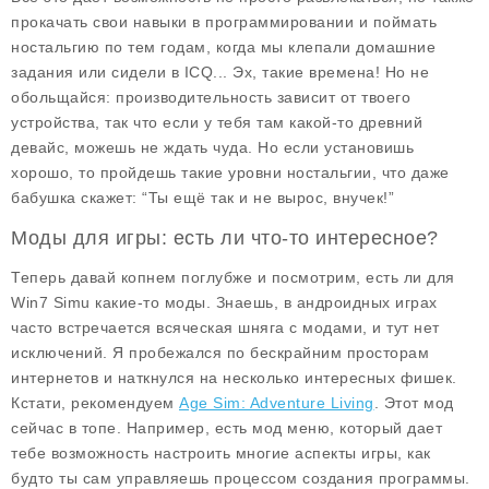
прокачать свои навыки в программировании и поймать
ностальгию по тем годам, когда мы клепали домашние
задания или сидели в ICQ... Эх, такие времена! Но не
обольщайся: производительность зависит от твоего
устройства, так что если у тебя там какой-то древний
девайс, можешь не ждать чуда. Но если установишь
хорошо, то пройдешь такие уровни ностальгии, что даже
бабушка скажет: “Ты ещё так и не вырос, внучек!”
Моды для игры: есть ли что-то интересное?
Теперь давай копнем поглубже и посмотрим, есть ли для
Win7 Simu
какие-то моды. Знаешь, в андроидных играх
часто встречается всяческая шняга с модами, и тут нет
исключений. Я пробежался по бескрайним просторам
интернетов и наткнулся на несколько интересных фишек.
Кстати, рекомендуем
Age Sim: Adventure Living
. Этот мод
сейчас в топе. Например, есть
мод меню
, который дает
тебе возможность настроить многие аспекты игры, как
будто ты сам управляешь процессом создания программы.