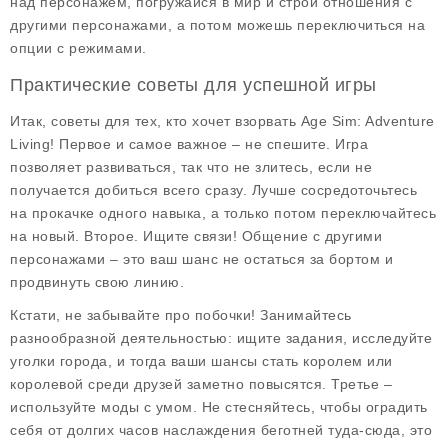
над персонажем, погружайся в мир и строй отношения с
другими персонажами, а потом можешь переключиться на
опции с режимами.
Практические советы для успешной игры
Итак, советы для тех, кто хочет взорвать Age Sim: Adventure
Living! Первое и самое важное –
не спешите
. Игра
позволяет развиваться, так что не злитесь, если не
получается добиться всего сразу. Лучше сосредоточьтесь
на прокачке одного навыка, а только потом переключайтесь
на новый. Второе. Ищите связи! Общение с другими
персонажами – это ваш шанс не остаться за бортом и
продвинуть свою линию.
Кстати, не забывайте про побочки! Занимайтесь
разнообразной деятельностью: ищите задания, исследуйте
уголки города, и тогда ваши шансы стать королем или
королевой среди друзей заметно повысятся. Третье –
используйте моды
с умом. Не стесняйтесь, чтобы оградить
себя от долгих часов наслаждения беготней туда-сюда, это