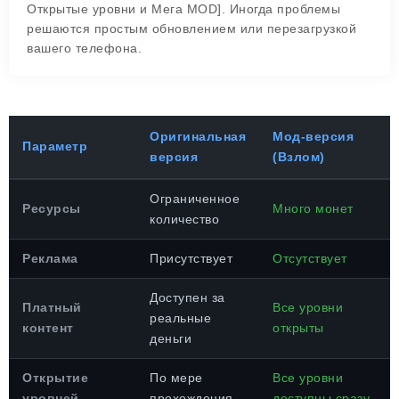
Открытые уровни и Мега MOD]. Иногда проблемы
решаются простым обновлением или перезагрузкой
вашего телефона.
Оригинальная
Мод-версия
Параметр
версия
(Взлом)
Ограниченное
Ресурсы
Много монет
количество
Реклама
Присутствует
Отсутствует
Доступен за
Платный
Все уровни
реальные
контент
открыты
деньги
Открытие
По мере
Все уровни
уровней
прохождения
доступны сразу