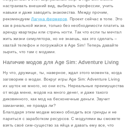
настраивать внешний вид, выбирать профессии, учить
навыки и даже заводить знакомства. Между прочим,
рекомендуем
Лагуна фермеров
. Проект сейчас в топе. Это
как в реальной жизни, только без необходимости платить за
аренду квартиры или стричь ногти. Так что если ты мечтал
жить жизни симулятора, но не знаешь, как это сделать –
хватай телефон и погружайся в Age Sim! Теперь давайте
зырить, что там с модами.
Наличие модов для Age Sim: Adventure Living
Ну что, дружище, ты, наверное, ждал этого момента, когда
заговорим о модах. Вокруг игры Age Sim: Adventure Living
их шуток не много, но они есть. Нереальные преимущества
от
мода меню
, модов на
много денег
, и даже такого
диковинного, как мод на
бесконечные деньги
. Звучит
заманчиво, не правда ли?
Благодаря этим модам можно обходить все гринды и не
париться с заработком ресурсов. С модулями вы сможете
взять своё сим-существо за яйца и давать ему все, что