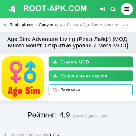
Root-apk.com
»
Симуляторы
» Скачать Age Sim: Adventure Living (Риал Лайф) [МОД: Много монет, Открытые уровни и Мега MOD] | Взлом Age Sim: Adventure Living на Андроид
Age Sim: Adventure Living (Риал Лайф) [МОД:
Много монет, Открытые уровни и Мега MOD]
Скачать MOD
Оригинальная версия
Закладки
Рейтинг: 4.9
Всего оценок: 3900
0.7.6
Версия приложения: