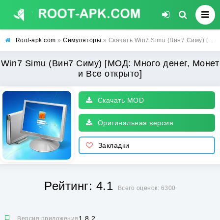
Root-apk.com
»
Симуляторы
» Скачать Win7 Simu (Вин7 Симу) [МОД: Много денег, Монет и Все открыто] | Взлом Win7 Simu на Андроид
Win7 Simu (Вин7 Симу) [МОД: Много денег, Монет
и Все открыто]
Скачать MOD
Оригинальная версия
Закладки
Рейтинг: 4.1
Всего оценок: 6300
1.8.2
Версия приложения: