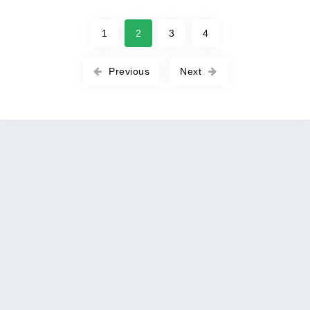
1
2
3
4
Previous
Next
Copyright © 2026 ROOT-APK All rights reserved. |
Политика