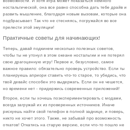
возможности. И хотя игра может показаться немного
ностальгической, она все равно способна дать тебе драйв и
развить мышление, благодаря новым вызовам, которые она
подбрасывает. Так что не стесняясь, погружайся во все
прелести этой эмуляции!
Практичные советы для начинающих!
Теперь, давай подкинем несколько полезных советов,
чтобы ты не утонул в этом океане ностальгии и не потерял
свою драгоценную игру! Первое и, безусловно, самое
важное правило:
обязательно проверь устройство
. Если ты
планируешь априори ставить что-то старое, то убедись, что
твой девайс способен это выдержать. Если он не чешется,
но времени нет - придержись современных приложений!
Второе, если ты хочешь поэкспериментировать с модами,
всегда загружай их из проверенных источников
. Иначе
рискуешь найти свой телефон в полной заднице, и поверь,
никто не хочет этого. Также, не забывай про возможность
откатов! Откатись на старую версию, если что-то пошло не