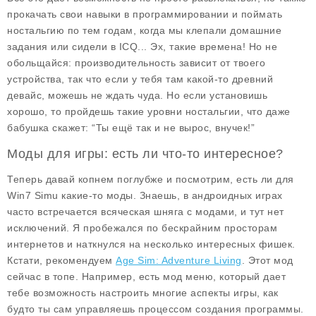
прокачать свои навыки в программировании и поймать
ностальгию по тем годам, когда мы клепали домашние
задания или сидели в ICQ... Эх, такие времена! Но не
обольщайся: производительность зависит от твоего
устройства, так что если у тебя там какой-то древний
девайс, можешь не ждать чуда. Но если установишь
хорошо, то пройдешь такие уровни ностальгии, что даже
бабушка скажет: “Ты ещё так и не вырос, внучек!”
Моды для игры: есть ли что-то интересное?
Теперь давай копнем поглубже и посмотрим, есть ли для
Win7 Simu
какие-то моды. Знаешь, в андроидных играх
часто встречается всяческая шняга с модами, и тут нет
исключений. Я пробежался по бескрайним просторам
интернетов и наткнулся на несколько интересных фишек.
Кстати, рекомендуем
Age Sim: Adventure Living
. Этот мод
сейчас в топе. Например, есть
мод меню
, который дает
тебе возможность настроить многие аспекты игры, как
будто ты сам управляешь процессом создания программы.