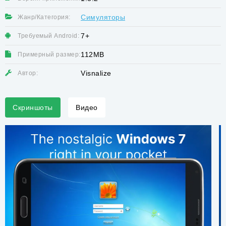
Симуляторы
Жанр/Категория:
7+
Требуемый Android:
112MB
Примерный размер:
Visnalize
Автор:
Скриншоты
Видео