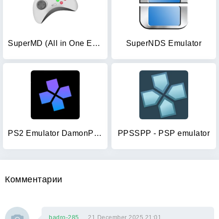
SuperMD (All in One Emulator)
SuperNDS Emulator
PS2 Emulator DamonPS2 PPSSPP
PPSSPP - PSP emulator
Комментарии
badro-285
21 December 2025 21:01