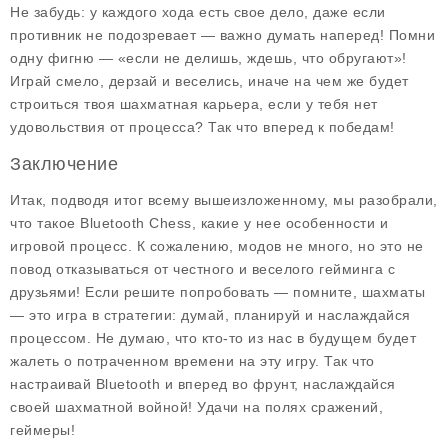
Не забудь: у каждого хода есть свое дело, даже если
противник не подозревает — важно думать наперед! Помни
одну фигню — «если не делишь, ждешь, что обругают»!
Играй смело, дерзай и веселись, иначе на чем же будет
строиться твоя шахматная карьера, если у тебя нет
удовольствия от процесса? Так что вперед к победам!
Заключение
Итак, подводя итог всему вышеизложенному, мы разобрали,
что такое
Bluetooth Chess
, какие у нее особенности и
игровой процесс. К сожалению, модов не много, но это не
повод отказываться от честного и веселого гейминга с
друзьями! Если решите попробовать — помните, шахматы
— это игра в стратегии: думай, планируй и наслаждайся
процессом. Не думаю, что кто-то из нас в будущем будет
жалеть о потраченном времени на эту игру. Так что
настраивай Bluetooth и вперед во фрунт, наслаждайся
своей шахматной войной! Удачи на полях сражений,
геймеры!