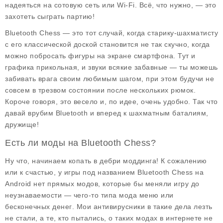
надеяться на сотовую сеть или Wi-Fi. Всё, что нужно, — это
захотеть сыграть партию!
Bluetooth Chess — это тот случай, когда старику-шахматисту
с его классической доской становится не так скучно, когда
можно побросать фигуры на экране смартфона. Тут и
графика прикольная, и звуки всякие забавные — ты можешь
забивать врага своим любимым шагом, при этом будучи не
совсем в трезвом состоянии после нескольких рюмок.
Короче говоря, это весело и, по идее, очень удобно. Так что
давай врубим Bluetooth и вперед к шахматным баталиям,
дружище!
Есть ли моды на Bluetooth Chess?
Ну что, начинаем копать в дебри моддинга! К сожалению
или к счастью, у игры под названием
Bluetooth Chess
на
Android нет прямых модов, которые бы меняли игру до
неузнаваемости — чего-то типа
мода меню
или
бесконечных денег
. Мои антивирусники в такие дела лезть
не стали, а те, кто пытались, о таких модах в интернете не