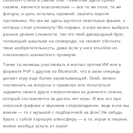
Bluetooth Chess в самом бою. Геймплей здесь прямо
скажем, является классическим — все те же поля, те же
фигуры, и цель осталась прежней: свалить короля
противника. Но как же здесь крутятся некоторые фишки, о
которых стоит упомянуть! Во-первых, в игре можно выбрать
разные уровни сложности, так что твой двоюродный брат,
толкающий шашлыки на сковороде, не сможет обогнать
твою изобретательность, даже если у него knuckles из
платинового шахматного проверки.
Также ты можешь участвовать в матчах против ИИ или в
формате PvP с другом по Bluetooth, что в свою очередь
делает игру еще более захватывающей. Окей, можно
поотвечать на вопросы о правилах или попытаться
задавить своего друга стереотипами из длинного списка,
который составляется за десять лет игры. И все это при
классной графике и звуковом сопровождении, ведь если мы
воюем — то с музыкой с подборочкой на фон! Не забудь
брать с собой хорошую атмосферу — а то, играя в тишине,
можно вообще уснуть от скуки!