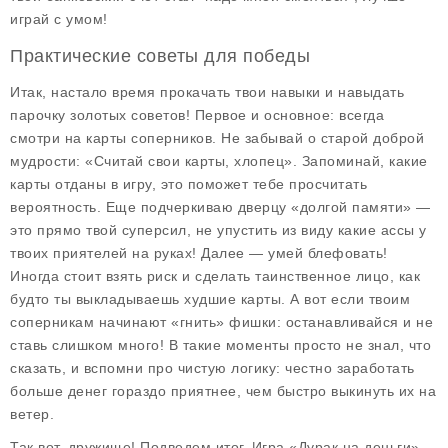
играй с умом!
Практические советы для победы
Итак, настало время прокачать твои навыки и навыдать
парочку золотых советов! Первое и основное: всегда
смотри на карты соперников. Не забывай о старой доброй
мудрости: «Считай свои карты, хлопец». Запоминай, какие
карты отданы в игру, это поможет тебе просчитать
вероятность. Еще подчеркиваю дверцу «долгой памяти» —
это прямо твой суперсил, не упустить из виду какие ассы у
твоих приятелей на руках! Далее — умей блефовать!
Иногда стоит взять риск и сделать таинственное лицо, как
будто ты выкладываешь худшие карты. А вот если твоим
соперникам начинают «гнить» фишки: останавливайся и не
ставь слишком много! В такие моменты просто не знал, что
сказать, и вспомни про чистую логику: честно заработать
больше денег гораздо приятнее, чем быстро выкинуть их на
ветер.
Так вот, дружище! Подведем итог. Игра «Дурак на деньги»