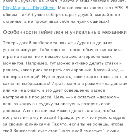
даже в «Дурака» не играл. Вместе с этим советуем скачать
Play Magnus - Play Chess
. Многие юзеры хвалят этот APK. В
общем, тихо! Лучше собери старых друзей, сыграйте по
старинке, а не прокачивай себя на чужих ошибках!
Особенности геймплея и уникальные механики
Теперь давай разберемся, как же «Дурак на деньги»
устроен изнутри. Тебя ждет не только обычная механика
игры на карты, но и немало фишек, интересненьких
моментов. Например, тут можно активно делать ставки и
решать, каков риск потерять свои кровные. Каждый ход —
это взрыв эмоций. Нужно думать, какие карты отказывать, а
какие не выбрасывать! Играть можно в режиме «на деньги»
или же «на очки», и это дает совершенно разное
настроение в процессе. Цель — не остаться «дураком»,
ведь за каждую неудачу ты рискуешь потерять свои
денежки. А вот на фишки можно делать ставки, чтобы
получать интригу и азарт! Правда, учти, что нужно следить
за своими финансами! Так что, если ты не хочешь, чтобы
твой банковский счет стал “надо мной смеяться”, лучше