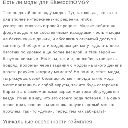
Есть ли моды для BluetoothOMG?
Теперь давай по поводу модов. Тут, как всегда, нашелся
ряд вполне интересненьких решений, чтобы
усовершенствовать игровой процесс. Многие ребята на
форумах делятся собственными находками - есть и моды
на бесконечные деньги, и абсолютно открытый доступ к
контенту. В общем, эти модификации могут сделать твою
беготню по уровню еще более веселой, а твой герой —
безумно сильным. Если ты, как и я, не любишь гриндить
подряд, пробегай через задания с модом на много денег и
просто радуйся каждому моменту! Но помни, ставя моды,
ты рискуешь своей безопасностью - иногда такие моды
могут притащить с собой вирусы, так что будь осторожен.
Варианты с «взломанными версиями» тоже обсуждаются
везде. Имей в виду, что это своего рода лотерея. На одно
новое приключение ты можешь получить целый мешок
проблем, так что «думай, перед тем как забирать!»
Уникальные особенности геймплея