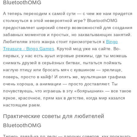
BluetoothOMG
А теперь переходим к самой сути — с чем же нам придется
столкнуться в этой невероятной игре? BluetoothOMG
предоставляет широкий спектр возможностей для создания
забавных моментов и простых, но захватывающих занятий.
Любителям этого жанра стоит присмотреться к
Bingo
Treasure - Bingo Games
. Крутой мод уже на сайте. Во-
первых, у нас есть ауыл игровые режимы, где ты можешь
снимать друзей в серьёзных битвах, пытаться поймать
наглую птицу или бросать мяч с кувшином — зрелище,
поверь, просто в кайф! И опять же, мультяшная графика
очень хороша, а анимации — просто доставляют. Ты
почувствуешь, что играешь в эту «боярышник» — все такое
яркое, красочное, прям как в детстве, когда мир казался
настоящим раем.
Практические советы для любителей
BluetoothOMG
Теперь давай-ка по делу — парочку советов, как прокачать