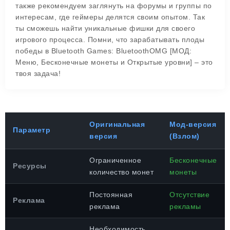
также рекомендуем заглянуть на форумы и группы по
интересам, где геймеры делятся своим опытом. Так
ты сможешь найти уникальные фишки для своего
игрового процесса. Помни, что зарабатывать плоды
победы в Bluetooth Games: BluetoothOMG [МОД:
Меню, Бесконечные монеты и Открытые уровни] – это
твоя задача!
Оригинальная
Мод-версия
Параметр
версия
(Взлом)
Ограниченное
Бесконечные
Ресурсы
количество монет
монеты
Постоянная
Отсутствие
Реклама
реклама
рекламы
Необходимость