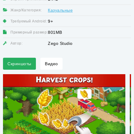
Казуальные
Жанр/Категория:
9+
Требуемый Android:
801MB
Примерный размер:
Zego Studio
Автор:
Скриншоты
Видео