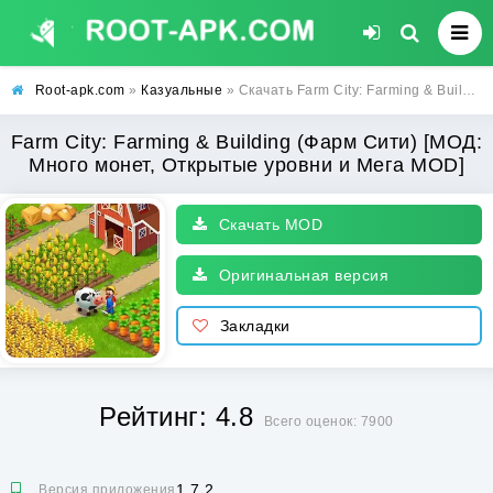
Root-apk.com
»
Казуальные
» Скачать Farm City: Farming & Building (Фарм Сити) [МОД: Много монет, Открытые уровни и Мега MOD] | Взлом Farm City: Farming & Building на Андроид
Farm City: Farming & Building (Фарм Сити) [МОД:
Много монет, Открытые уровни и Мега MOD]
Скачать MOD
Оригинальная версия
Закладки
Рейтинг: 4.8
Всего оценок: 7900
1.7.2
Версия приложения: