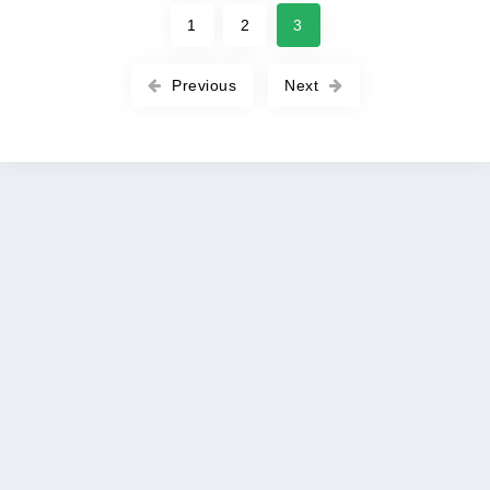
1
2
3
Previous
Next
Copyright © 2026 ROOT-APK All rights reserved. |
Политика
DMCA
|
Политика конфиденциальности
|
Условия
обслуживания