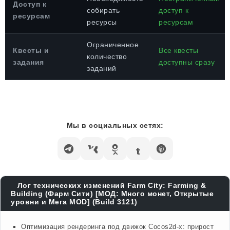
Доступ к
собирать
доступ к
ресурсам
ресурсы
ресурсам
Ограниченное
Квесты и
Все квесты
количество
задания
доступны сразу
заданий
Мы в социальных сетях:
Лог технических изменений Farm City: Farming &
Building (Фарм Сити) [МОД: Много монет, Открытые
уровни и Мега MOD] (Build 3121)
Оптимизация рендеринга под движок Cocos2d-x: прирост