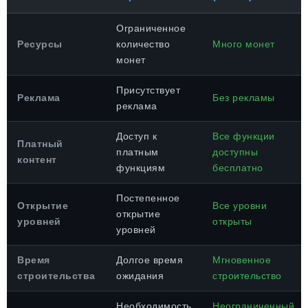
Ограниченное
Ресурсы
количество
Много монет
монет
Присутствует
Реклама
Без рекламы
реклама
Доступ к
Все функции
Платный
платным
доступны
контент
функциям
бесплатно
Постепенное
Открытие
Все уровни
открытие
уровней
открыты
уровней
Время
Долгое время
Мгновенное
строительства
ожидания
строительство
Необходимость
Неограниченный