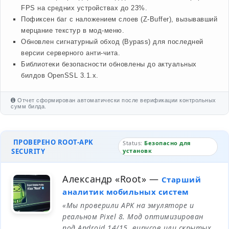
FPS на средних устройствах до 23%.
Пофиксен баг с наложением слоев (Z-Buffer), вызывавший
мерцание текстур в мод-меню.
Обновлен сигнатурный обход (Bypass) для последней
версии серверного анти-чита.
Библиотеки безопасности обновлены до актуальных
билдов OpenSSL 3.1.x.
Отчет сформирован автоматически после верификации контрольных
сумм билда.
ПРОВЕРЕНО ROOT-APK
Status:
Безопасно для
SECURITY
установк
Александр «Root»
—
Старший
аналитик мобильных систем
«Мы проверили APK на эмуляторе и
реальном Pixel 8. Мод оптимизирован
под Android 14/15, вирусов или скрытых