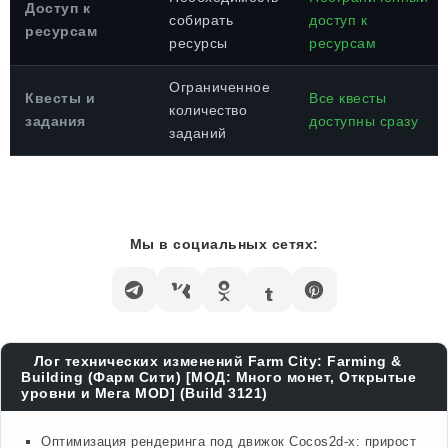
Доступ к
собирать
доступ к
ресурсам
ресурсы
ресурсам
Ограниченное
Квесты и
Все квесты
количество
задания
доступны сразу
заданий
Мы в социальных сетях:
Лог технических изменений Farm City: Farming &
Building (Фарм Сити) [МОД: Много монет, Открытые
уровни и Мега MOD] (Build 3121)
Оптимизация рендеринга под движок Cocos2d-x: прирост