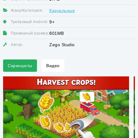
Казуальные
Жанр/Категория:
9+
Требуемый Android:
801MB
Примерный размер:
Zego Studio
Автор:
Скриншоты
Видео