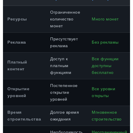
Ограниченное
Ресурсы
количество
Много монет
монет
Присутствует
Реклама
Без рекламы
реклама
Доступ к
Все функции
Платный
платным
доступны
контент
функциям
бесплатно
Постепенное
Открытие
Все уровни
открытие
уровней
открыты
уровней
Время
Долгое время
Мгновенное
строительства
ожидания
строительство
Необходимость
Неограниченный