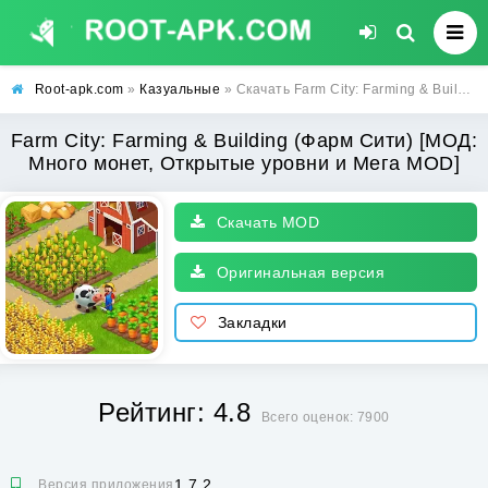
Root-apk.com
»
Казуальные
» Скачать Farm City: Farming & Building (Фарм Сити) [МОД: Много монет, Открытые уровни и Мега MOD] | Взлом Farm City: Farming & Building на Андроид
Farm City: Farming & Building (Фарм Сити) [МОД:
Много монет, Открытые уровни и Мега MOD]
Скачать MOD
Оригинальная версия
Закладки
Рейтинг: 4.8
Всего оценок: 7900
1.7.2
Версия приложения: