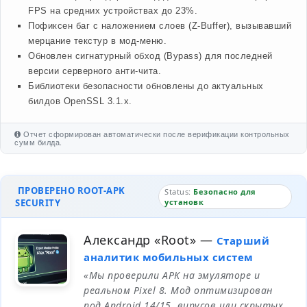
FPS на средних устройствах до 23%.
Пофиксен баг с наложением слоев (Z-Buffer), вызывавший
мерцание текстур в мод-меню.
Обновлен сигнатурный обход (Bypass) для последней
версии серверного анти-чита.
Библиотеки безопасности обновлены до актуальных
билдов OpenSSL 3.1.x.
Отчет сформирован автоматически после верификации контрольных
сумм билда.
ПРОВЕРЕНО ROOT-APK
Status:
Безопасно для
SECURITY
установк
Александр «Root»
—
Старший
аналитик мобильных систем
«Мы проверили APK на эмуляторе и
реальном Pixel 8. Мод оптимизирован
под Android 14/15, вирусов или скрытых