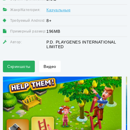
Казуальные
Жанр/Категория:
8+
Требуемый Android:
196MB
Примерный размер:
P.D. PLAYGENES INTERNATIONAL
Автор:
LIMITED
Скриншоты
Видео