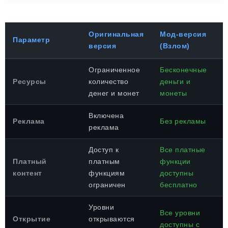
Оригинальная
Мод-версия
Параметр
версия
(Взлом)
Ограниченное
Бесконечные
Ресурсы
количество
деньги и
денег и монет
монеты
Включена
Реклама
Без рекламы
реклама
Доступ к
Все платные
Платный
платным
функции
контент
функциям
доступны
ограничен
бесплатно
Уровни
Все уровни
Открытие
открываются
доступны с