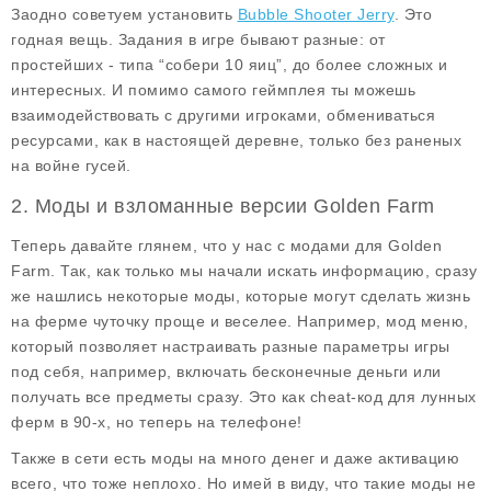
Заодно советуем установить
Bubble Shooter Jerry
. Это
годная вещь. Задания в игре бывают разные: от
простейших - типа “собери 10 яиц”, до более сложных и
интересных. И помимо самого геймплея ты можешь
взаимодействовать с другими игроками, обмениваться
ресурсами, как в настоящей деревне, только без раненых
на войне гусей.
2. Моды и взломанные версии Golden Farm
Теперь давайте глянем, что у нас с модами для
Golden
Farm
. Так, как только мы начали искать информацию, сразу
же нашлись некоторые моды, которые могут сделать жизнь
на ферме чуточку проще и веселее. Например, мод
меню
,
который позволяет настраивать разные параметры игры
под себя, например, включать бесконечные деньги или
получать все предметы сразу. Это как cheat-код для лунных
ферм в 90-х, но теперь на телефоне!
Также в сети есть моды на
много денег
и даже активацию
всего
, что тоже неплохо. Но имей в виду, что такие моды не