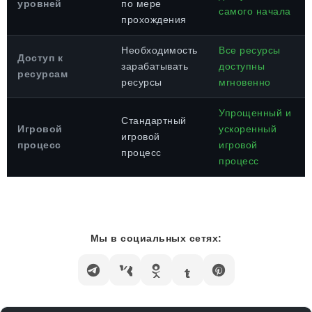
уровней
по мере
самого начала
прохождения
Необходимость
Все ресурсы
Доступ к
зарабатывать
доступны
ресурсам
ресурсы
мгновенно
Упрощенный и
Стандартный
Игровой
ускоренный
игровой
процесс
игровой
процесс
процесс
Мы в социальных сетях: