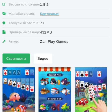
1.8.2
Версия приложения:
Карточные
Жанр/Категория:
7+
Требуемый Android:
432MB
Примерный размер:
Zan Play Games
Автор:
Скриншоты
Видео