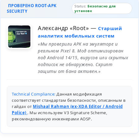
ПРОВЕРЕНО ROOT-APK
Status:
Безопасно для
SECURITY
установк
Александр «Root»
—
Старший
аналитик мобильных систем
«Мы проверили APK на эмуляторе и
реальном Pixel 8. Мод оптимизирован
под Android 14/15, вирусов или скрытых
подписок не обнаружено. Скрипт
защиты от бана активен.»
Technical Compliance:
Данная модификация
соответствует стандартам безопасности, описанным в
гайдах от
Mishaal Rahman (ex-XDA Editor / Android
Police)
. Мы используем V3 Signature Scheme,
рекомендованную инженерами
AOSP
.