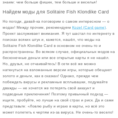
знаем: чем больше фишек, тем больше и веселья!
Найдем моды для Solitaire Fish Klondike Card
Но погоди, давай-ка поговорим о самом интересном — о
модах! Между прочим, рекомендуем
Kozel (Card game)
.
Проект заслуживает внимания. Я тут шастал по интернету в
поисках всяких штук и, кажется, нашёл, что моды на
Solitaire Fish Klondike Card в основном не очень-то и
распространены. Во всяком случае, официальных модов на
бесконечные деньги или все открытые карты я не нашёл.
Но, друзья, не отчаивайтесь! В сети всё же можно
наткнуться на взломанные версии игры, которые обещают
золото и деньги, как в сказках! Однако, прежде чем
побеждать вирусы и рекламные всплывашки, подумайте
дважды — не хочется же потерять свой аккаунт и
подводные приключения! Поэтому привычный подход —
ищите, пробуйте, но лучше на свой страх и риск. Да и сами
представьте: «Ловлю рыбу и играю в карты, но всё это
может полететь к чертям из-за вируса. Не очень-то весело!