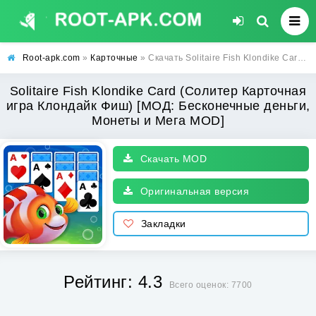
Root-apk.com
»
Карточные
» Скачать Solitaire Fish Klondike Card (Солитер Карточная игра Клондайк Фиш) [МОД: Бесконечные деньги, Монеты и Мега MOD] | Взлом Solitaire Fish Klondike Card на Андроид
Solitaire Fish Klondike Card (Солитер Карточная
игра Клондайк Фиш) [МОД: Бесконечные деньги,
Монеты и Мега MOD]
Скачать MOD
Оригинальная версия
Закладки
Рейтинг: 4.3
Всего оценок: 7700