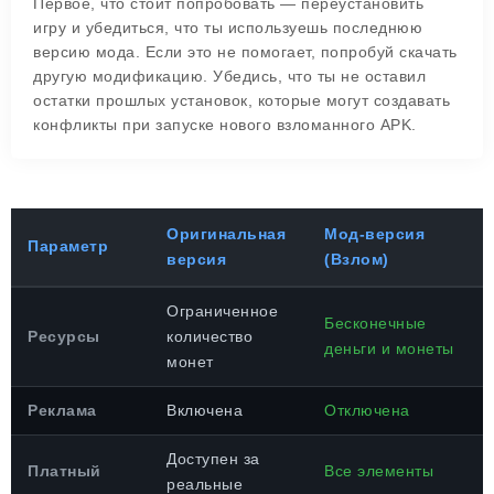
Первое, что стоит попробовать — переустановить
игру и убедиться, что ты используешь последнюю
версию мода. Если это не помогает, попробуй скачать
другую модификацию. Убедись, что ты не оставил
остатки прошлых установок, которые могут создавать
конфликты при запуске нового взломанного APK.
Оригинальная
Мод-версия
Параметр
версия
(Взлом)
Ограниченное
Бесконечные
Ресурсы
количество
деньги и монеты
монет
Реклама
Включена
Отключена
Доступен за
Платный
Все элементы
реальные