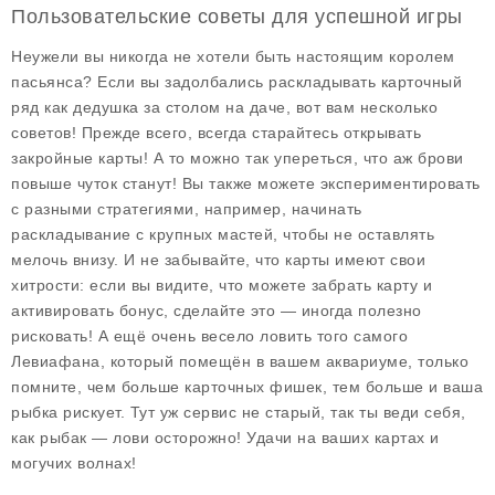
Пользовательские советы для успешной игры
Неужели вы никогда не хотели быть настоящим королем
пасьянса? Если вы задолбались раскладывать карточный
ряд как дедушка за столом на даче, вот вам несколько
советов! Прежде всего, всегда старайтесь открывать
закройные карты! А то можно так упереться, что аж брови
повыше чуток станут! Вы также можете экспериментировать
с разными стратегиями, например, начинать
раскладывание с крупных мастей, чтобы не оставлять
мелочь внизу. И не забывайте, что карты имеют свои
хитрости: если вы видите, что можете забрать карту и
активировать бонус, сделайте это — иногда полезно
рисковать! А ещё очень весело ловить того самого
Левиафана, который помещён в вашем аквариуме, только
помните, чем больше карточных фишек, тем больше и ваша
рыбка рискует. Тут уж сервис не старый, так ты веди себя,
как рыбак — лови осторожно! Удачи на ваших картах и
могучих волнах!