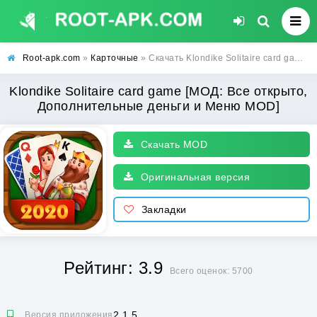
Root-apk.com
»
Карточные
» Скачать Klondike Solitaire card game [МОД: Все открыто, Дополнительные деньги и Меню MOD] | Взлом Klondike Solitaire card game на Андроид
Klondike Solitaire card game [МОД: Все открыто,
Дополнительные деньги и Меню MOD]
Скачать MOD
Оригинальная версия
Закладки
Рейтинг: 3.9
Всего оценок: 5700
2.1.5
Версия приложения: