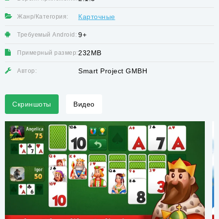
Карточные
Жанр/Категория:
9+
Требуемый Android:
232MB
Примерный размер:
Smart Project GMBH
Автор:
Скриншоты
Видео