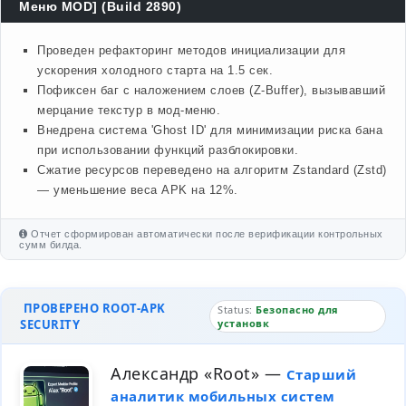
Меню MOD] (Build 2890)
Проведен рефакторинг методов инициализации для
ускорения холодного старта на 1.5 сек.
Пофиксен баг с наложением слоев (Z-Buffer), вызывавший
мерцание текстур в мод-меню.
Внедрена система 'Ghost ID' для минимизации риска бана
при использовании функций разблокировки.
Сжатие ресурсов переведено на алгоритм Zstandard (Zstd)
— уменьшение веса APK на 12%.
Отчет сформирован автоматически после верификации контрольных
сумм билда.
ПРОВЕРЕНО ROOT-APK
Status:
Безопасно для
SECURITY
установк
Александр «Root»
—
Старший
аналитик мобильных систем