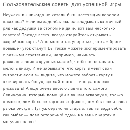
Пользовательские советы для успешной игры
Неужели вы никогда не хотели быть настоящим королем
пасьянса? Если вы задолбались раскладывать карточный
ряд как дедушка за столом на даче, вот вам несколько
советов! Прежде всего, всегда старайтесь открывать
закройные карты! А то можно так упереться, что аж брови
повыше чуток станут! Вы также можете экспериментировать
с разными стратегиями, например, начинать
раскладывание с крупных мастей, чтобы не оставлять
мелочь внизу. И не забывайте, что карты имеют свои
хитрости: если вы видите, что можете забрать карту и
активировать бонус, сделайте это — иногда полезно
рисковать! А ещё очень весело ловить того самого
Левиафана, который помещён в вашем аквариуме, только
помните, чем больше карточных фишек, тем больше и ваша
рыбка рискует. Тут уж сервис не старый, так ты веди себя,
как рыбак — лови осторожно! Удачи на ваших картах и
могучих волнах!