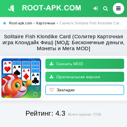
Root-apk.com
»
Карточные
» Скачать Solitaire Fish Klondike Card (Солитер Карточная игра Клондайк Фиш) [МОД: Бесконечные деньги, Монеты и Мега MOD] | Взлом Solitaire Fish Klondike Card на Андроид
Solitaire Fish Klondike Card (Солитер Карточная
игра Клондайк Фиш) [МОД: Бесконечные деньги,
Монеты и Мега MOD]
Скачать MOD
Оригинальная версия
Закладки
Рейтинг: 4.3
Всего оценок: 7700