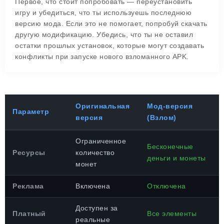
Первое, что стоит попробовать — переустановить
игру и убедиться, что ты используешь последнюю
версию мода. Если это не помогает, попробуй скачать
другую модификацию. Убедись, что ты не оставил
остатки прошлых установок, которые могут создавать
конфликты при запуске нового взломанного APK.
Оригинальная
Мод-версия
Параметр
версия
(Взлом)
Ограниченное
Бесконечные
Ресурсы
количество
деньги и монеты
монет
Реклама
Включена
Отключена
Доступен за
Платный
Все элементы
реальные