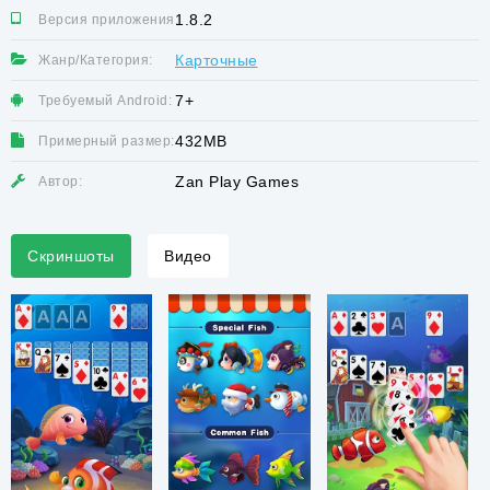
1.8.2
Версия приложения:
Карточные
Жанр/Категория:
7+
Требуемый Android:
432MB
Примерный размер:
Zan Play Games
Автор:
Скриншоты
Видео