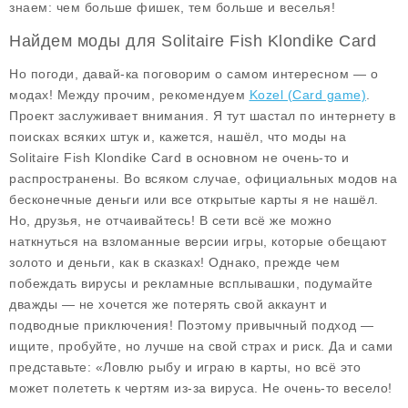
знаем: чем больше фишек, тем больше и веселья!
Найдем моды для Solitaire Fish Klondike Card
Но погоди, давай-ка поговорим о самом интересном — о
модах! Между прочим, рекомендуем
Kozel (Card game)
.
Проект заслуживает внимания. Я тут шастал по интернету в
поисках всяких штук и, кажется, нашёл, что моды на
Solitaire Fish Klondike Card в основном не очень-то и
распространены. Во всяком случае, официальных модов на
бесконечные деньги или все открытые карты я не нашёл.
Но, друзья, не отчаивайтесь! В сети всё же можно
наткнуться на взломанные версии игры, которые обещают
золото и деньги, как в сказках! Однако, прежде чем
побеждать вирусы и рекламные всплывашки, подумайте
дважды — не хочется же потерять свой аккаунт и
подводные приключения! Поэтому привычный подход —
ищите, пробуйте, но лучше на свой страх и риск. Да и сами
представьте: «Ловлю рыбу и играю в карты, но всё это
может полететь к чертям из-за вируса. Не очень-то весело!