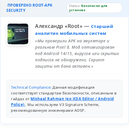
ПРОВЕРЕНО ROOT-APK
Status:
Безопасно для
SECURITY
установк
Александр «Root»
—
Старший
аналитик мобильных систем
«Мы проверили APK на эмуляторе и
реальном Pixel 8. Мод оптимизирован
под Android 14/15, вирусов или скрытых
подписок не обнаружено. Скрипт
защиты от бана активен.»
Technical Compliance:
Данная модификация
соответствует стандартам безопасности, описанным в
гайдах от
Mishaal Rahman (ex-XDA Editor / Android
Police)
. Мы используем V3 Signature Scheme,
рекомендованную инженерами
AOSP
.