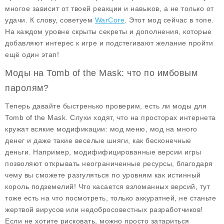
многое зависит от твоей реакции и навыков, а не только от
удачи. К слову, советуем
WarCore
. Этот мод сейчас в топе.
На каждом уровне скрыты секреты и дополнения, которые
добавляют интерес к игре и подстегивают желание пройти
ещё один этап!
Моды на Tomb of the Mask: что по имбовым
паролям?
Теперь давайте быстренько проверим, есть ли моды для
Tomb of the Mask. Слухи ходят, что на просторах интернета
кружат всякие модификации:
мод меню
,
мод на много
денег
и даже такие веселые шняги, как
бесконечные
деньги
. Например, модифифицированные версии игры
позволяют открывать неограниченные ресурсы, благодаря
чему вы сможете разгуляться по уровням как истинный
король подземелий! Что касается взломанных версий, тут
тоже есть на что посмотреть, только аккуратней, не станьте
жертвой вирусов или недобросовестных разработчиков!
Если не хотите рисковать, можно просто затариться