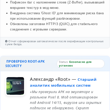
Пофиксен баг с наложением слоев (Z-Buffer), вызывавший
мерцание текстур в мод-меню.
Внедрена система 'Ghost ID' для минимизации риска бана
при использовании функций разблокировки.
Обновлены заголовки HTTP/3 (QUIC) для стабильного
соединения с игровыми серверами.
Отчет сформирован автоматически после верификации контрольных
сумм билда.
ПРОВЕРЕНО ROOT-APK
Status:
Безопасно для
SECURITY
установк
Александр «Root»
—
Старший
аналитик мобильных систем
«Мы проверили APK на эмуляторе и
реальном Pixel 8. Мод оптимизирован
под Android 14/15, вирусов или скрытых
подписок не обнаружено. Скрипт