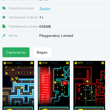
Экшен
Жанр/Категория:
7+
Требуемый Android:
656MB
Примерный размер:
Playgendary Limited
Автор:
Скриншоты
Видео