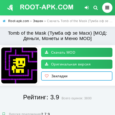
Root-apk.com
»
Экшен
» Скачать Tomb of the Mask (Тумба оф зе Маск) [МОД: Деньги, Монеты и Меню MOD] | Взлом Tomb of the Mask на Андроид
Tomb of the Mask (Тумба оф зе Маск) [МОД:
Деньги, Монеты и Меню MOD]
Скачать MOD
Оригинальная версия
Закладки
Рейтинг: 3.9
Всего оценок: 3800
2.7.9
Версия приложения: