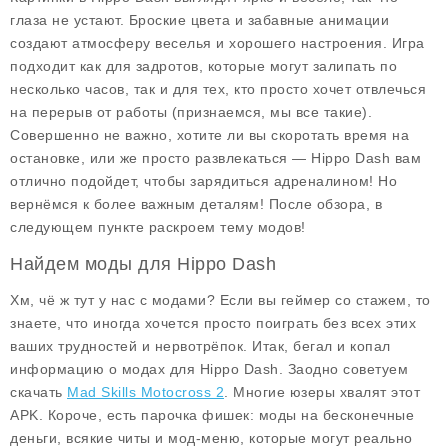
глаза не устают. Броские цвета и забавные анимации
создают атмосферу веселья и хорошего настроения. Игра
подходит как для задротов, которые могут залипать по
несколько часов, так и для тех, кто просто хочет отвлечься
на перерыв от работы (признаемся, мы все такие).
Совершенно не важно, хотите ли вы скоротать время на
остановке, или же просто развлекаться — Hippo Dash вам
отлично подойдет, чтобы зарядиться адреналином! Но
вернёмся к более важным деталям! После обзора, в
следующем пункте раскроем тему модов!
Найдем моды для Hippo Dash
Хм, чё ж тут у нас с модами? Если вы геймер со стажем, то
знаете, что иногда хочется просто поиграть без всех этих
ваших трудностей и нервотрёпок. Итак, бегал и копал
информацию о модах для
Hippo Dash
. Заодно советуем
скачать
Mad Skills Motocross 2
. Многие юзеры хвалят этот
APK. Короче, есть парочка фишек: моды на бесконечные
деньги, всякие читы и мод-меню, которые могут реально