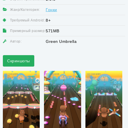
Гонки
Жанр/Категория:
8+
Требуемый Android:
571MB
Примерный размер:
Green Umbrella
Автор:
Скриншоты