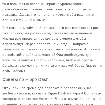
то и начинается веселье. Игровые уровни полны
разнообразных ловушек: шипы, ямы, враги с острыми
ножами… Да уж, кто-то явно не хочет, чтобы ваш гиппо
пришел к финишу живым!
Уникальность геймплейной механики заключается как раз в
том, что каждый уровень предлагает что-то новенькое.
Иногда вам придется прокачивать скорость, чтобы
перепрыгнуть через пропасть, а иногда — напротив,
тормозить, чтобы увернуться от летящих врагов. А главное,
не забывайте собирать монеты! Они необходимы для
улучшения вашего гиппо – например, чтобы не просто
бегать, а тоже летать или кататься на скейтборде (да, вы не
ослышались!).
Советы по Hippo Dash!
Окей, пришло время для абсолютно бесполезных, но
весёлых советов, как взять Hippo Dash на «ура»! Во-первых,
всегда собирайте все монетки. Я знаю, звучит банально, но
поверьте, это сделает вашу жизнь намного легче, и вы