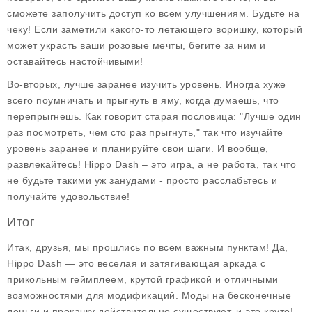
сможете заполучить доступ ко всем улучшениям. Будьте на
чеку! Если заметили какого-то летающего воришку, который
может украсть ваши розовые мечты, бегите за ним и
оставайтесь настойчивыми!
Во-вторых, лучше заранее изучить уровень. Иногда хуже
всего поумничать и прыгнуть в яму, когда думаешь, что
перепрыгнешь. Как говорит старая пословица: "Лучше один
раз посмотреть, чем сто раз прыгнуть," так что изучайте
уровень заранее и планируйте свои шаги. И вообще,
развлекайтесь! Hippo Dash – это игра, а не работа, так что
не будьте такими уж занудами - просто расслабьтесь и
получайте удовольствие!
Итог
Итак, друзья, мы прошлись по всем важным пунктам! Да,
Hippo Dash
— это веселая и затягивающая аркада с
прикольным геймплеем, крутой графикой и отличными
возможностями для модификаций. Моды на бесконечные
деньги и прокачку действительно существуют, и это круто!