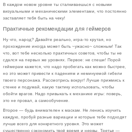
В каждом новом уровне ты сталкиваешься с новыми
визуальными и механическими элементами, что постоянно
заставляет тебя быть на чеку!
Практичные рекомендации для геймеров
Ну что, народ? Давайте реально, игра-то крутая, но
прохождение иногда может быть ~ужасно~ сложным! Так
что, вот тебе несколько
практичных советов
, чтобы ты не
сдался на первых же уровнях. Первое: не спеши! Порой
геймерам кажется, что надо пробегать как можно быстрее,
но это может привести к падениям и неминуемой гибели
твоего персонажа. Рассмотрись вокруг! Лучше прижмись к
стенке и подумай, какую тактику использовать, чтобы
обойти врагов. Надо привыкать к механике игры: поверь,
это не провал, а самообучение.
Второе — будь внимателен к маскам. Не ленись изучить
каждую, пробуй разные вариации и которые тебе подходят
лучше всего для конкретного уровня. Это может
существенно сэкономить твоё время и нервы. Третье —