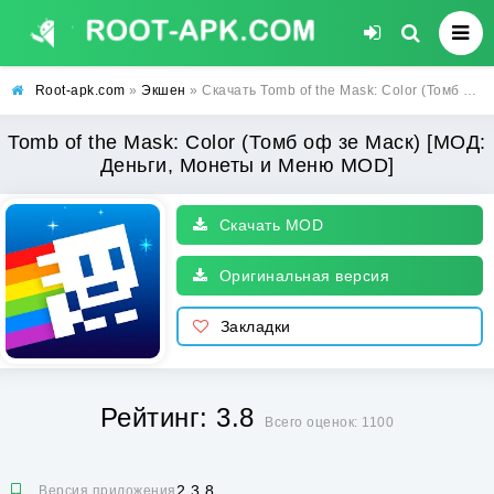
Root-apk.com
»
Экшен
» Скачать Tomb of the Mask: Color (Томб оф зе Маск) [МОД: Деньги, Монеты и Меню MOD] | Взлом Tomb of the Mask: Color на Андроид
Tomb of the Mask: Color (Томб оф зе Маск) [МОД:
Деньги, Монеты и Меню MOD]
Скачать MOD
Оригинальная версия
Закладки
Рейтинг: 3.8
Всего оценок: 1100
2.3.8
Версия приложения: