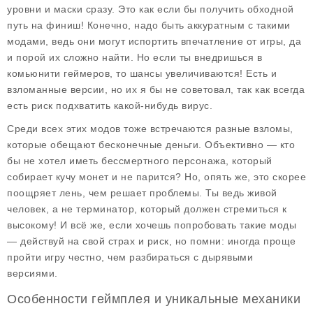
уровни и маски сразу. Это как если бы получить обходной
путь на финиш! Конечно, надо быть аккуратным с такими
модами, ведь они могут испортить впечатление от игры, да
и порой их сложно найти. Но если ты внедришься в
комьюнити геймеров, то шансы увеличиваются! Есть и
взломанные версии, но их я бы не советовал, так как всегда
есть риск подхватить какой-нибудь вирус.
Среди всех этих модов тоже встречаются разные взломы,
которые обещают бесконечные деньги. Объективно — кто
бы не хотел иметь бессмертного персонажа, который
собирает кучу монет и не парится? Но, опять же, это скорее
поощряет лень, чем решает проблемы. Ты ведь живой
человек, а не терминатор, который должен стремиться к
высокому! И всё же, если хочешь попробовать такие моды
— действуй на свой страх и риск, но помни: иногда проще
пройти игру честно, чем разбираться с дырявыми
версиями.
Особенности геймплея и уникальные механики