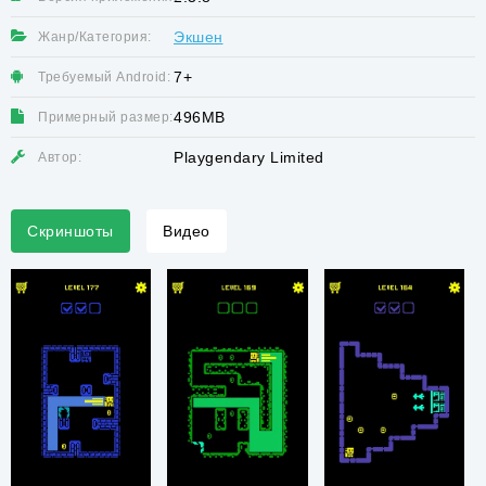
Экшен
Жанр/Категория:
7+
Требуемый Android:
496MB
Примерный размер:
Playgendary Limited
Автор:
Скриншоты
Видео