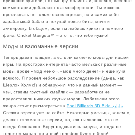
Кричащие зрители, потные футболисты и, конечно, весёлые
комментарии добавляют к атмосферности. Ты можешь
прокачивать не только своих игроков, но и самих себя –
зарабатывай бабло и покупай новые биты, мячи и
экипировку. В общем, если ты любишь крикет и немного
фана,
Cricket Gangsta™
– это то, что тебе нужно!
Моды и взломанные версии
Теперь давай поищем, а есть ли какие-то моды для нашей
игры. На просторах интернета часто мелькают различные
моды, вроде «мод меню», «мод много денег» и еще куча
всякого. Я провел небольшое расследование (да-да, как
Шерлок Холмс!) и обнаружил, что на данный момент —
увы, ставим грустный смайлик — разработчики не
предоставили никаких крутых модов. Любителям этого
жанра стоит присмотреться к
Pool Billiards 3D:Bida بیلیارد
.
Свежая версия уже на сайте. Некоторые умельцы, конечно,
делают взломанные версии, но, как ты знаешь, это не
всегда безопасно. Вдруг подхватишь вируса, и тогда не
только команда, но и твой телефон будет в беде!