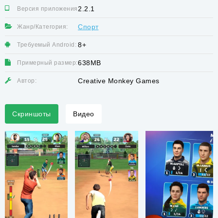
2.2.1
Версия приложения:
Спорт
Жанр/Категория:
8+
Требуемый Android:
638MB
Примерный размер:
Creative Monkey Games
Автор:
Скриншоты
Видео