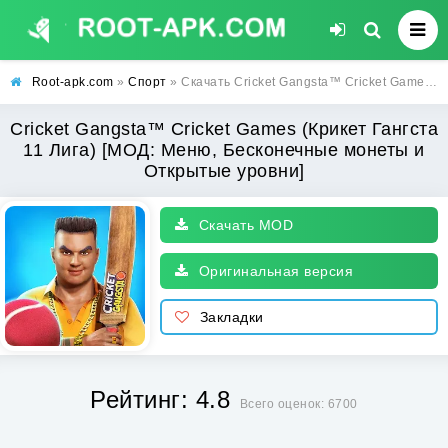
Root-apk.com
»
Спорт
» Скачать Cricket Gangsta™ Cricket Games (Крикет Гангста 11 Лига) [МОД: Меню, Бесконечные монеты и Открытые уровни] | Взлом Cricket Gangsta™ Cricket Games на Андроид
Cricket Gangsta™ Cricket Games (Крикет Гангста
11 Лига) [МОД: Меню, Бесконечные монеты и
Открытые уровни]
Скачать MOD
Оригинальная версия
Закладки
Рейтинг: 4.8
Всего оценок: 6700