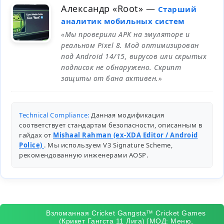
Александр «Root»
—
Старший
аналитик мобильных систем
«Мы проверили APK на эмуляторе и
реальном Pixel 8. Мод оптимизирован
под Android 14/15, вирусов или скрытых
подписок не обнаружено. Скрипт
защиты от бана активен.»
Technical Compliance:
Данная модификация
соответствует стандартам безопасности, описанным в
гайдах от
Mishaal Rahman (ex-XDA Editor / Android
Police)
. Мы используем V3 Signature Scheme,
рекомендованную инженерами
AOSP
.
Взломанная Cricket Gangsta™ Cricket Games
(Крикет Гангста 11 Лига) [МОД: Меню,