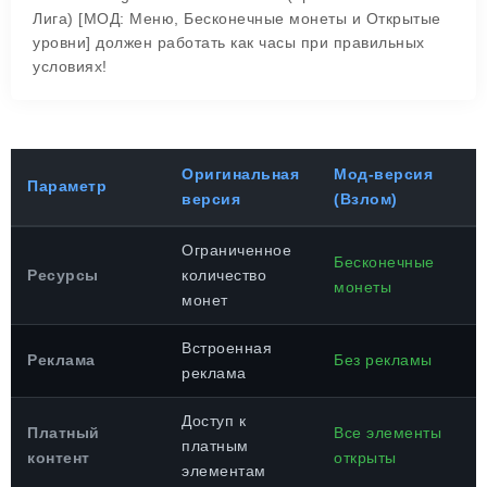
Лига) [МОД: Меню, Бесконечные монеты и Открытые
уровни] должен работать как часы при правильных
условиях!
Оригинальная
Мод-версия
Параметр
версия
(Взлом)
Ограниченное
Бесконечные
Ресурсы
количество
монеты
монет
Встроенная
Реклама
Без рекламы
реклама
Доступ к
Платный
Все элементы
платным
контент
открыты
элементам