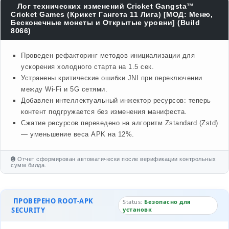
Лог технических изменений Cricket Gangsta™
Cricket Games (Крикет Гангста 11 Лига) [МОД: Меню,
Бесконечные монеты и Открытые уровни] (Build
8066)
Проведен рефакторинг методов инициализации для
ускорения холодного старта на 1.5 сек.
Устранены критические ошибки JNI при переключении
между Wi-Fi и 5G сетями.
Добавлен интеллектуальный инжектор ресурсов: теперь
контент подгружается без изменения манифеста.
Сжатие ресурсов переведено на алгоритм Zstandard (Zstd)
— уменьшение веса APK на 12%.
Отчет сформирован автоматически после верификации контрольных
сумм билда.
ПРОВЕРЕНО ROOT-APK
Status:
Безопасно для
SECURITY
установк