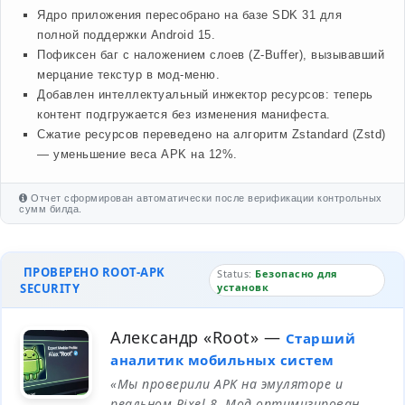
Ядро приложения пересобрано на базе SDK 31 для
полной поддержки Android 15.
Пофиксен баг с наложением слоев (Z-Buffer), вызывавший
мерцание текстур в мод-меню.
Добавлен интеллектуальный инжектор ресурсов: теперь
контент подгружается без изменения манифеста.
Сжатие ресурсов переведено на алгоритм Zstandard (Zstd)
— уменьшение веса APK на 12%.
Отчет сформирован автоматически после верификации контрольных
сумм билда.
ПРОВЕРЕНО ROOT-APK
Status:
Безопасно для
SECURITY
установк
Александр «Root»
—
Старший
аналитик мобильных систем
«Мы проверили APK на эмуляторе и
реальном Pixel 8. Мод оптимизирован