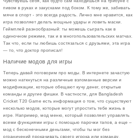
Чувствуешь себя, как будто сам находишься на трибуне с
пивом в руках и закусками под боком. К тому же, забивать
мячи в спорт - это всегда радость. Лично мне нравится, как
игра позволяет делать мощные удары и ловить маски.
Геймплей разнообразный: ты можешь сыграть как в
одиночном режиме, так и в многопользовательских матчах.
Так что, если ты любишь состязаться с друзьями, эта игра
— то, что доктор прописал!
Наличие модов для игры
Теперь давай поговорим про
моды
. В интернете зачастую
можно наткнуться на различные взломанные версии и
модификации, которые обещают кучу денег, открытые
команды и другие фишки. В частности, для
Bangladesh
Cricket T20 Game
есть информация о том, что существуют
несколько модов, которые могут упростить тебе жизнь в
игре. Например, мод меню, который позволяет управлять
всеми функциями игры с помощью парочки тапов, а еще –
мод с бесконечными деньгами, чтобы ты мог без
ограничений прокачивать своего игрока или команду.