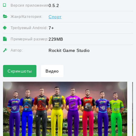
0.5.2
Версия приложения:
Спорт
Жанр/Категория:
7+
Требуемый Android:
229MB
Примерный размер:
Rockit Game Studio
Автор:
Скриншоты
Видео