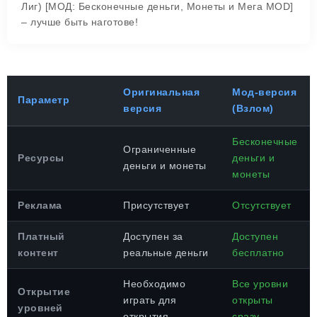
Лиг) [МОД: Бесконечные деньги, Монеты и Мега MOD]
– лучше быть наготове!
Оригинальная
Мод-версия
Параметр
версия
(Взлом)
Бесконечные
Ограниченные
Ресурсы
деньги и
деньги и монеты
монеты
Реклама
Присутствует
Отсутствует
Платный
Доступен за
Доступен
контент
реальные деньги
бесплатно
Необходимо
Все уровни
Открытие
играть для
открыты
уровней
открытия
сразу