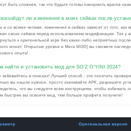
гут быть сложнее, так что будьте готовы накормить врагов на
роизойдут ли изменения в моих сейвах после устано
к и со всеми читами, изменения в сейвах зависят от того, как
кап своих сейвов перед использованием модификации. Так у 
рнуться к оригинальной игре без каких-либо неприятных послед
ого монет, Открытые уровни и Мега MOD] вы сможете наглядн
рового опыта!
ак найти и установить мод для SO‘Z O‘YINI 2024?
 забивайтесь в поисках! Лучший способ - это посетить провер
лько вы нашли нужное, просто скачивайте APK, разрешите уста
едитесь, что вы следуете всем инструкциям, чтобы избежать л
м быстрее вы освоите мод, тем больше профита получите!
раметр
Оригинальная версия