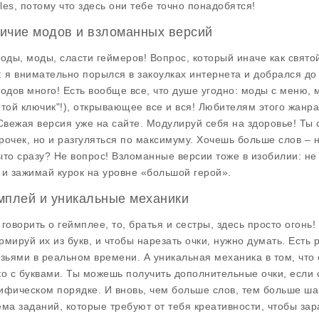
les, потому что здесь они тебе точно понадобятся!
ичие модов и взломанных версий
моды, моды, сласти геймеров! Вопрос, который иначе как свято
: я внимательно порылся в закоулках интернета и добрался д
модов много! Есть вообще все, что душе угодно: моды с меню,
отой ключик"!), открывающее все и вся! Любителям этого жанр
 Свежая версия уже на сайте. Модулируй себя на здоровье! Ты
рочек, но и разгуляться по максимуму. Хочешь больше слов – н
ыто сразу? Не вопрос! Взломанные версии тоже в изобилии: не
 и зажимай курок на уровне «большой герой».
мплей и уникальные механики
 говорить о
геймплее
, то, братья и сестры, здесь просто огонь
рмируй их из букв, и чтобы нарезать очки, нужно думать. Есть
узьями в реальном времени. А уникальная механика в том, что с
ко с буквами. Ты можешь получить дополнительные очки, если 
ифическом порядке. И вновь, чем больше слов, тем больше ша
ема заданий, которые требуют от тебя креативности, чтобы зар