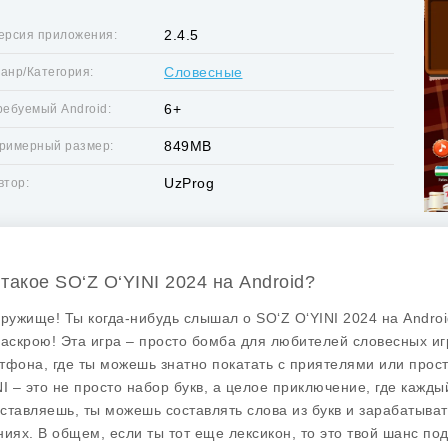
2.4.5
ерсия приложения:
Словесные
анр/Категория:
6+
ребуемый Android:
849MB
римерный размер:
UzProg
втор:
 такое SO‘Z O‘YINI 2024 на Android?
дружище! Ты когда-нибудь слышал о SO‘Z O‘YINI 2024 на Android
раскрою! Эта игра – просто бомба для любителей словесных игр
тфона, где ты можешь знатно покатать с приятелями или прост
NI
– это не просто набор букв, а целое приключение, где кажды
ставляешь, ты можешь составлять слова из букв и зарабатыват
ниях. В общем, если ты тот еще лексикон, то это твой шанс под