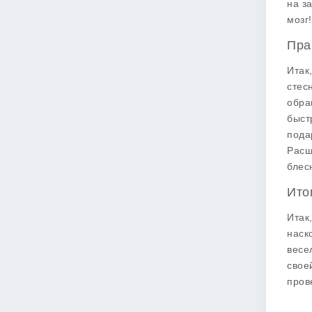
на з
мозг!
Пра
Итак
стес
обра
быст
пода
Расш
блес
Ито
Итак
наск
весе
свое
пров