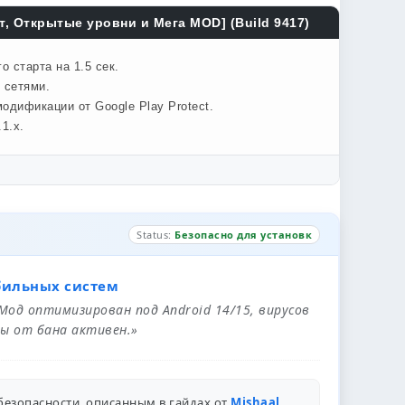
т, Открытые уровни и Мега MOD] (Build 9417)
 старта на 1.5 сек.
 сетями.
одификации от Google Play Protect.
1.x.
Status:
Безопасно для установк
бильных систем
 Мод оптимизирован под Android 14/15, вирусов
ы от бана активен.»
безопасности, описанным в гайдах от
Mishaal