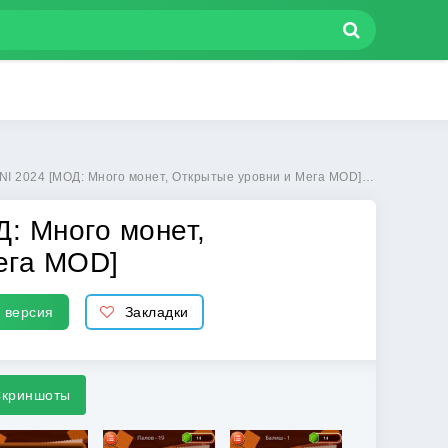
МОД: Много монет, Открытые уровни и Мега MOD] | Взлом SO‘Z O‘YINI 2024 на Андроид
Д: Много монет,
ега MOD]
 версия
Закладки
криншоты