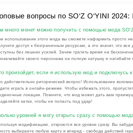
оповые вопросы по SO‘Z O‘YINI 2024:
ак много монет можно получить с помощью мода SO‘Z
и использовании этого мода вы сможете нафармить просто не
лучите доступ к безграничным ресурсам, а это значит, что вс
ступны без лишних усилий. Зачем тратить время на бесконечны
окачивайте своего персонажа на полную катушку и нагибайте 
то произойдет, если я использую мод и подключусь к
о действительно риторический вопрос! Использование взломан
дете играть в онлайн-режиме. Чтобы избежать этого, пропуст
одиночные локации. Помните, что мод может дать вам преимущ
зделяйте катки, чтобы не попасть под удар!
колько уровней я могу открыть сразу с помощью мод
пользуя модификацию, откроются все уровни сразу. Вы забуде
осто выбираете любую карту и вперед - свобода действий гар