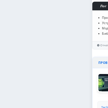
Лог 
Про
Уст
Мод
Биб
Отчет
ПРОВЕ
Tech