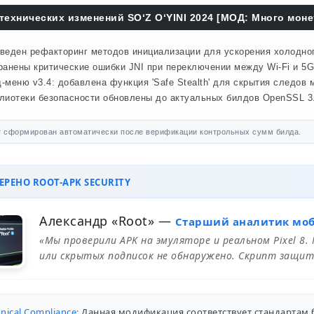
технических изменений SO‘Z O‘YINI 2024 [МОД: Много моне
веден рефакторинг методов инициализации для ускорения холодного
ранены критические ошибки JNI при переключении между Wi-Fi и 5G
-меню v3.4: добавлена функция 'Safe Stealth' для скрытия следов м
лиотеки безопасности обновлены до актуальных билдов OpenSSL 3.
 сформирован автоматически после верификации контрольных сумм билда.
РЕНО ROOT-APK SECURITY
Александр «Root»
—
Старший аналитик мо
«Мы проверили APK на эмуляторе и реальном Pixel 8.
или скрытых подписок не обнаружено. Скрипт защит
nical Compliance:
Данная модификация соответствует стандартам 