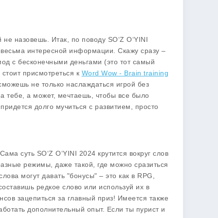
й не назовешь. Итак, по поводу
SO‘Z O‘YINI
о весьма интересной информации. Скажу сразу –
 мод с бесконечными деньгами (это тот самый
а стоит присмотреться к
Word Wow - Brain training
 сможешь не только наслаждаться игрой без
а тебе, а может, мечтаешь, чтобы все было
 придется долго мучиться с развитием, просто
! Сама суть SO‘Z O‘YINI 2024 крутится вокруг слов
 разные режимы, даже такой, где можно сразиться
лова могут давать "бонусы" – это как в RPG,
составишь редкое слово или используй их в
нсов зацепиться за главный приз! Имеется также
аботать дополнительный опыт. Если ты пурист и