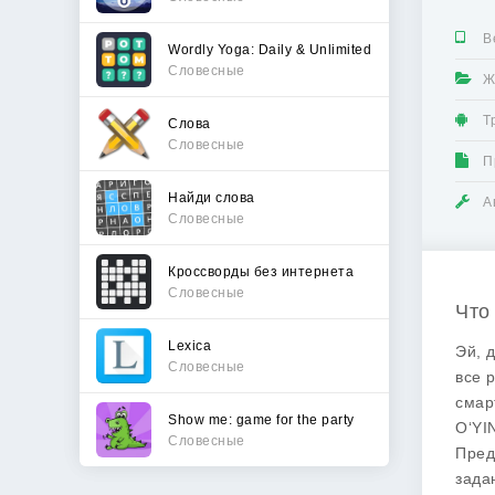
В
Wordly Yoga: Daily & Unlimited
Словесные
Ж
Т
Слова
Словесные
П
Найди слова
А
Словесные
Кроссворды без интернета
Словесные
Что
Lexica
Эй, 
Словесные
все 
смар
Show me: game for the party
O‘YI
Словесные
Пред
зада