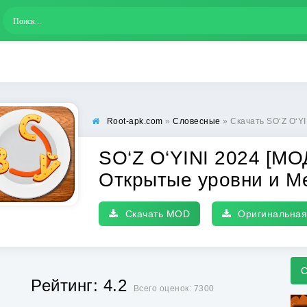
Root-apk.com
»
Словесные
» Скачать SO‘Z O‘YINI 2024 [
SO‘Z O‘YINI 2024 [МО
Открытые уровни и М
Скачать MOD
Оригинальная
С
Рейтинг: 4.2
Всего оценок: 7300