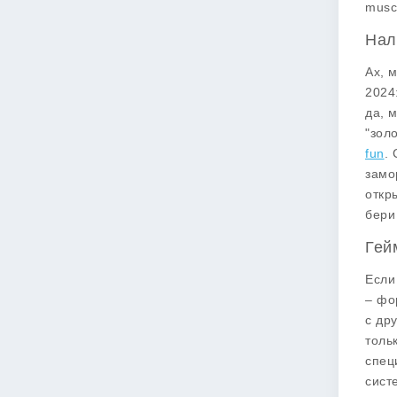
musc
Нал
Ах, 
2024
да, 
"зол
fun
.
замо
откр
бери
Гей
Если
– фо
с др
толь
спец
сист