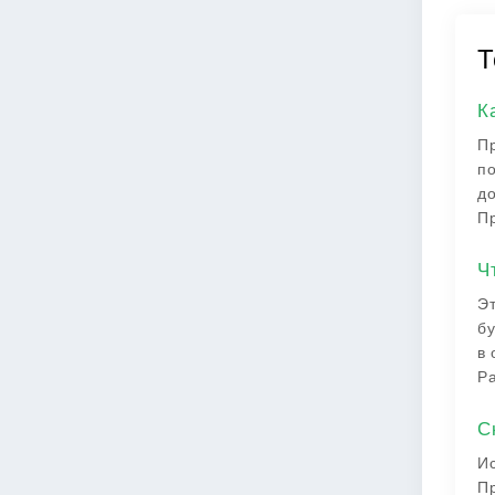
Т
К
Пр
по
до
Пр
Ч
Эт
бу
в 
Ра
С
Ис
Пр