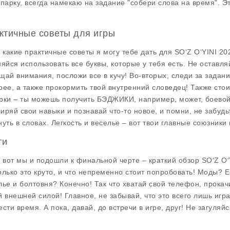
апарку, всегда намекаю на задание "собери слова на время". Э
ктичные советы для игры
, какие практичные советы я могу тебе дать для
SO‘Z O‘YINI 20
няйся использовать все буквы, которые у тебя есть. Не оставляй
щай внимания, посложи все в кучу! Во-вторых, следи за задан
рее, а также прокормить твой внутренний словедец! Также стоит
рки – ты можешь получить БЭДЖИКИ, например, может, боевой 
иряй свои навыки и познавай что-то новое, и помни, не забуд
нуть в словах. Легкость и веселье – вот твои главные союзник
ги
, вот мы и подошли к финальной черте – краткий обзор
SO‘Z O‘
олько это круто, и что непременно стоит попробовать! Моды? 
лье и болтовня? Конечно! Так что хватай свой телефон, прока
й внешней силой! Главное, не забывай, что это всего лишь игра,
ести время. А пока, давай, до встречи в игре, друг! Не загуля