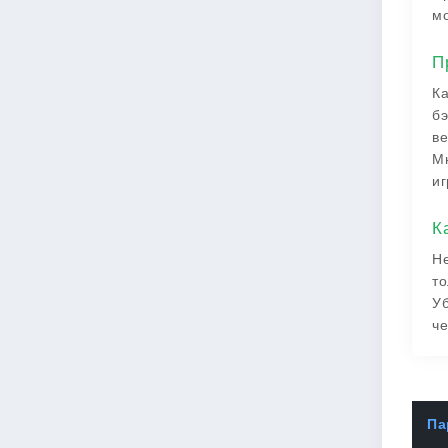
мо
П
Ка
бэ
ве
Мн
иг
К
Не
то
Уб
че
Па