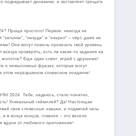
то подкидывает динамики, и заставляет трещать
24
? Проще простого! Первое: никогда не
 "затычки", "некуда" и "некрил" – чёрт, даже не
иями! Они могут помочь прокачать твой уровень
 всегда проверять, есть ли какие-то задания на
молоток? Еще один совет: играй с друзьями!
ьте о немыслимых фразах, которые могут
и в этом неразрывном словесном поединке!
YINI 2024
. Тебе, надеюсь, стало понятно,
Есть! Уникальный геймплей? Да! Настоящая
чивай свои словесные навыки, и поджигай чаты
 и в конце концов, главное – это весело
йся вдали от любимого приложения!