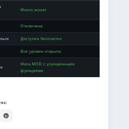
о
Много монет
Отключена
ньги
Доступен бесплатно
Все уровни открыты
Мега MOD с улучшенными
ти
функциями
ях: