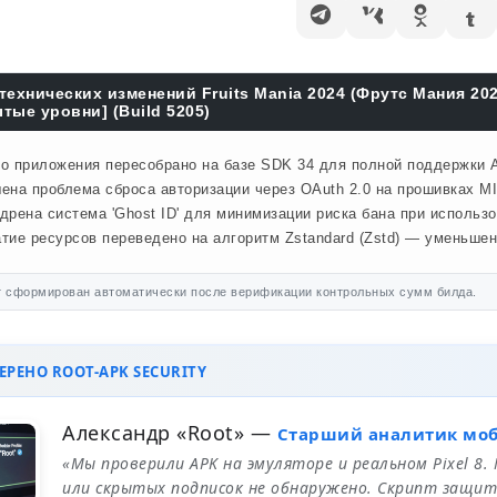
технических изменений Fruits Mania 2024 (Фрутс Мания 2
тые уровни] (Build 5205)
о приложения пересобрано на базе SDK 34 для полной поддержки A
ена проблема сброса авторизации через OAuth 2.0 на прошивках MI
дрена система 'Ghost ID' для минимизации риска бана при использ
тие ресурсов переведено на алгоритм Zstandard (Zstd) — уменьше
 сформирован автоматически после верификации контрольных сумм билда.
РЕНО ROOT-APK SECURITY
Александр «Root»
—
Старший аналитик мо
«Мы проверили APK на эмуляторе и реальном Pixel 8.
или скрытых подписок не обнаружено. Скрипт защит