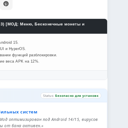
023) [МОД: Меню, Бесконечные монеты и
ndroid 15.
UI и HyperOS.
овании функций разблокировки.
ние веса APK на 12%.
Status:
Безопасно для установк
бильных систем
 Мод оптимизирован под Android 14/15, вирусов
ы от бана активен.»