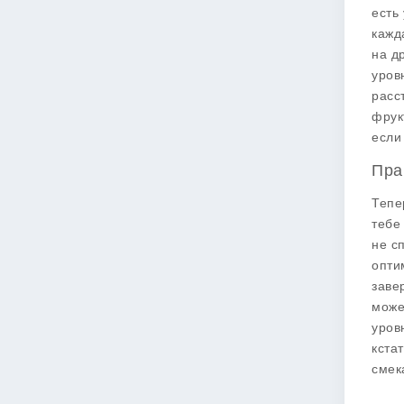
есть
кажд
на д
уров
расс
фрук
если
Пра
Тепе
тебе
не с
опти
заве
може
уров
кста
смек