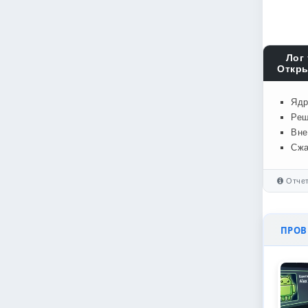
Лог 
Откры
Ядр
Реш
Вне
Сжа
Отчет
ПРОВЕ