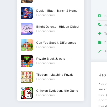
Design Blast - Match & Home
Головоломки
В
Ж
Bright Objects - Hidden Object
Головоломки
Т
П
Can You Spot It: Differences
Головоломки
А
Puzzle Block Jewels
Головоломки
Что
Tiledom - Matching Puzzle
Головоломки
Коро
затя
Chicken Evolution: Idle Game
прег
Головоломки
прос
поду