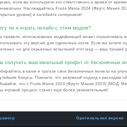
нако, если вы используете его ответственно и время от врем
нимальны. Наслаждайтесь Fruits Mania 2024 (Фрутс Мания 20
крытые уровни] и нагибайте соперников!
огу ли я играть онлайн с этим модом?
к правило, использование модификаций может ограничивать 
пользовать эту версию для одиночных каток. Если вы хотите л
игинал, но для серьезных испытаний этот мод — ваш лучший д
ак получить максимальный профит от бесконечных м
бирайтесь в катки и тратьте свои бесконечные монеты на ул
утейшие бонусы. Помните, что разумный подход к расходам об
бывайте, что с Fruits Mania 2024 (Фрутс Мания 2023) [МОД: 
ш игровой процесс станет еще более увлекательным!
раметр
Оригинальная версия