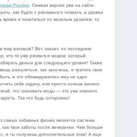
igsaw Puzzles
. Свежая версия уже на сайте.
укты, как будто с рекламного плаката, а уровни
ть время и покататься по веселым уровням, то
 в мир взломов? Вот, значит, по последним
р, кто-то уже разжился модом, который
 собирать деньги для следующего уровня! Также
ешь разгуляться, как захочешь, и тратить свои
быть, и это обзавидовалось ему не одно
легчить себе задачу, или просто хочешь весело
знай, что скачивать моды — это уже немного
гадость. Так что будь осторожен!
 из самых забавных фишек является система
, как твои заботы после вечеринки. Чем больше
в», и ты получишь дополнительные очки! А еще