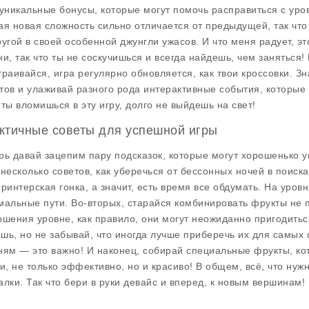
 уникальные бонусы, которые могут помочь расправиться с уро
ая новая сложность сильно отличается от предыдущей, так что
ругой в своей особенной джунгли ужасов. И что меня радует, эт
ни, так что ты не соскучишься и всегда найдешь, чем заняться
траивайся, игра регулярно обновляется, как твои кроссовки. 
тов и улаживай разного рода интерактивные события, которые 
 ты вломишься в эту игру, долго не выйдешь на свет!
ктичные советы для успешной игры
рь давай зацепим пару подсказок, которые могут хорошенько у
 несколько советов, как уберечься от бессонных ночей в поиск
принтерская гонка, а значит, есть время все обдумать. На уров
мальные пути. Во-вторых, старайся комбинировать фрукты не п
ршения уровне, как правило, они могут неожиданно пригодиться
шь, но не забывай, что иногда лучше приберечь их для самых
ням — это важно! И наконец, собирай специальные фрукты, кот
ти, не только эффективно, но и красиво! В общем, всё, что ну
алки. Так что бери в руки девайс и вперед, к новым вершинам!