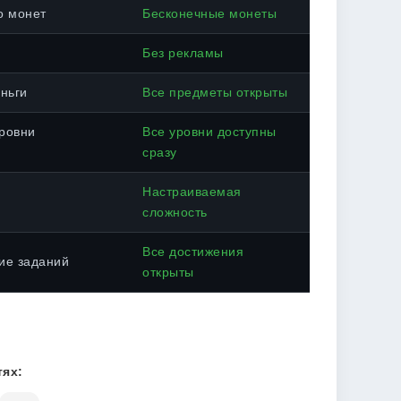
о монет
Бесконечные монеты
Без рекламы
ньги
Все предметы открыты
ровни
Все уровни доступны
сразу
Настраиваемая
сложность
Все достижения
ие заданий
открыты
ях: