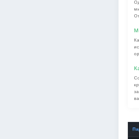
Од
ми
От
М
Ка
ис
ор
К
Со
кр
за
ва
Па