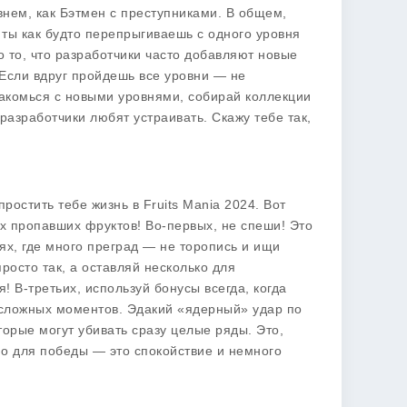
внем, как Бэтмен с преступниками. В общем,
 ты как будто перепрыгиваешь с одного уровня
о то, что разработчики часто добавляют новые
! Если вдруг пройдешь все уровни — не
Знакомься с новыми уровнями, собирай коллекции
разработчики любят устраивать. Скажу тебе так,
простить тебе жизнь в
Fruits Mania 2024
. Вот
ах пропавших фруктов! Во-первых, не спеши! Это
нях, где много преград — не торопись и ищи
росто так, а оставляй несколько для
! В-третьих, используй бонусы всегда, когда
 сложных моментов. Эдакий «ядерный» удар по
орые могут убивать сразу целые ряды. Это,
жно для победы — это спокойствие и немного