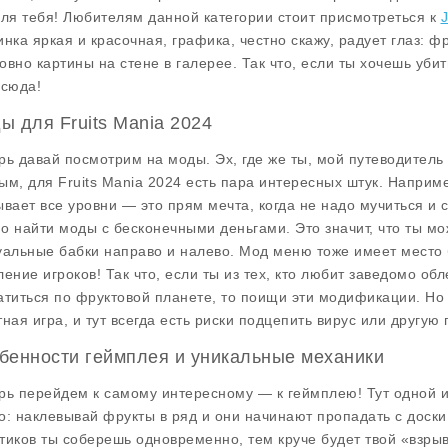
для тебя! Любителям данной категории стоит присмотреться к
J
инка яркая и красочная, графика, честно скажу, радует глаз: фр
овно картины на стене в галерее. Так что, если ты хочешь уби
 сюда!
ы для Fruits Mania 2024
рь давай посмотрим на
моды
. Эх, где же ты, мой путеводитель
ым, для
Fruits Mania 2024
есть пара интересных штук. Наприме
ывает все уровни — это прям мечта, когда не надо мучиться и
о найти моды с бесконечными деньгами. Это значит, что ты мож
уальные бабки направо и налево.
Мод меню
тоже имеет место 
ление игроков! Так что, если ты из тех, кто любит заведомо об
атиться по фруктовой планете, то поищи эти модификации. Но 
тная игра, и тут всегда есть риски подцепить вирус или другую 
бенности геймплея и уникальные механики
рь перейдем к самому интересному — к
геймплею
! Тут одной
о: наклевывай фрукты в ряд и они начинают пропадать с доски
тиков ты соберешь одновременно, тем круче будет твой «взры