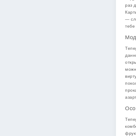
раз 
Карт
— сл
тебе
Мод
Тепе
данн
откр
можн
вирт
поко
прок
азар
Осо
Тепе
комб
фрук