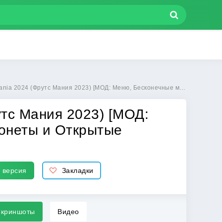
тс Мания 2023) [МОД: Меню, Бесконечные монеты и Открытые уровни] | Взлом Fruits Mania 2024 на Андроид
утс Мания 2023) [МОД:
онеты и Открытые
 версия
Закладки
криншоты
Видео