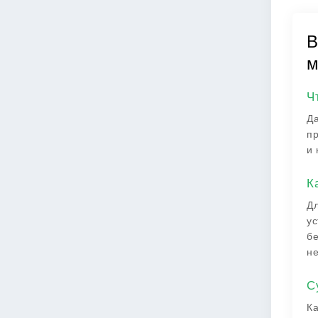
В
м
Ч
Да
пр
и 
К
Дл
ус
бе
не
С
Ка