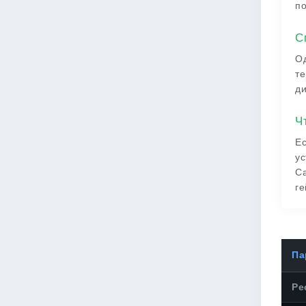
по
С
Од
те
ди
Ч
Ес
ус
Ca
ге
Па
Ре