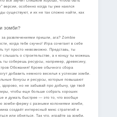
то всё звучит слишком хорошо, чтобы быть
" версии, особенно когда ты уже наелся
ды существуют, и их не так сложно найти, как
ди зомби?
е за развлечениями пришли, ага?
Zombie
ти, когда тебе скучно! Игра сочетает в себе
ть тут просто невозможно. Представь, ты
т слышать о строительстве, а к концу ты можешь
ь ты соберешь ресурсы, например, древесину,
остров Обожания! Кроме обычного сбора
огут добавить немного веселья к успехам зомби.
ельные бонусы и ресурсы, которые повышают
 здорово, но не забывай про добычу, где твой
 миры, чтобы еще больше собрать хороших
е и думать быстрее — это то, что вообще
ую зомби-ферму с разными колониями зомби,
мика создаёт интересный микс стратегий и
ься или обняться. Так что, играйте за зомби,