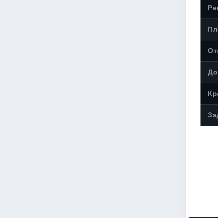
Ре
Пл
От
До
Кр
За