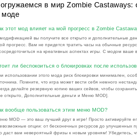
огружаемся в мир Zombie Castaways: 
 моде
ак этот мод влияет на мой прогресс в Zombie Castaw
модификацией вы получите все открыто и дополнительные ден
ой прогресс. Вам не придется тратить часы на обычные ресур
сосредоточиться на креативных аспектах игры. С модом ваше 
тоит ли беспокоиться о блокировках после использов
и использовании этого мода риск блокировки минимален, особ
точника. Помните, что игра может вести себя немного нестанд
егда делайте резервную копию ваших сейвов, чтобы сохранить
е открыто, Дополнительные деньги и Меню MOD].
ак вообще пользоваться этим меню MOD?
ню MOD — это ваш лучший друг в игре! Просто активируйте его
евозможные опции: от бесконечных ресурсов до улучшенных п
о даст вам невероятный фризы к новым уровням! Убедитесь, ч