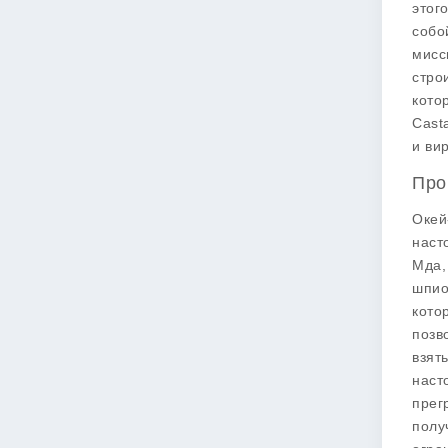
этог
собо
мисс
стро
кото
Cast
и ви
Про
Окей
наст
Мда,
шпио
кото
позв
взят
наст
прег
полу