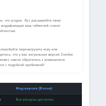
, что угодно. Лут, расширяйте свою
ря модификации ваш геймплей станет
лёгкостью.
попробуйте перезагрузить игру или
итесь, что у вас актуальная версия Zombie
оможет, смело обратитесь к коммьюнити
лся с подобной проблемой!
Мод-версия (Взлом)
о
Все ресурсы доступны