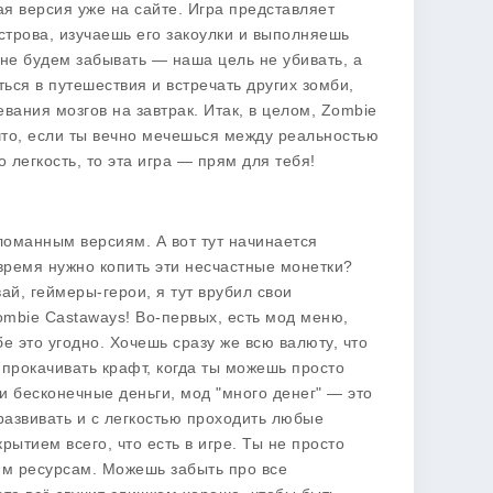
ая версия уже на сайте. Игра представляет
трова, изучаешь его закоулки и выполняешь
 не будем забывать — наша цель не убивать, а
ься в путешествия и встречать других зомби,
евания мозгов на завтрак. Итак, в целом,
Zombie
что, если ты вечно мечешься между реальностью
 легкость, то эта игра — прям для тебя!
оманным версиям. А вот тут начинается
 время нужно копить эти несчастные монетки?
ай, геймеры-герои, я тут врубил свои
ombie Castaways
! Во-первых, есть мод меню,
е это угодно. Хочешь сразу же всю валюту, что
 прокачивать крафт, когда ты можешь просто
 и бесконечные деньги, мод "много денег" — это
развивать и с легкостью проходить любые
ытием всего, что есть в игре. Ты не просто
им ресурсам. Можешь забыть про все