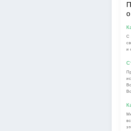
П
о
К
С 
св
и 
С
Пр
ис
Вс
Вс
К
Ме
вс
эт