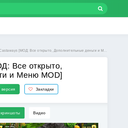
МОД: Все открыто, Дополнительные деньги и Меню MOD] | Взлом Zombie Castaways на Андроид
Д: Все открыто,
ги и Меню MOD]
 версия
Закладки
криншоты
Видео