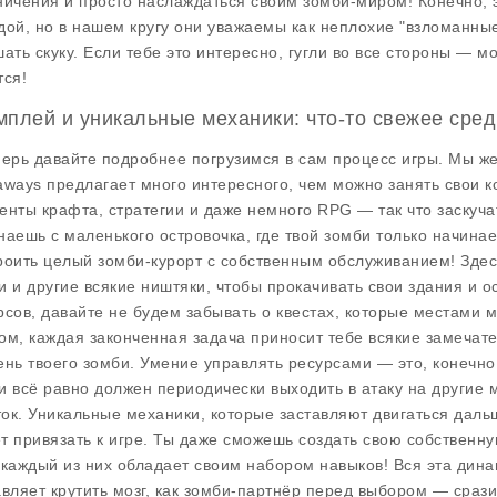
ничения и просто наслаждаться своим зомби-миром! Конечно, э
дой, но в нашем кругу они уважаемы как неплохие "взломанные
шать скуку. Если тебе это интересно, гугли во все стороны — мо
тся!
мплей и уникальные механики: что-то свежее сре
перь давайте подробнее погрузимся в сам процесс игры. Мы ж
aways
предлагает много интересного, чем можно занять свои кос
енты крафта, стратегии и даже немного RPG — так что заскуча
наешь с маленького островочка, где твой зомби только начинае
роить целый зомби-курорт с собственным обслуживанием! Здес
и и другие всякие ништяки, чтобы прокачивать свои здания и 
рсов, давайте не будем забывать о квестах, которые местами м
ом, каждая законченная задача приносит тебе всякие замечат
ень твоего зомби. Умение управлять ресурсами — это, конечно,
и всё равно должен периодически выходить в атаку на другие
ок. Уникальные механики, которые заставляют двигаться дальш
т привязать к игре. Ты даже сможешь создать свою собственн
 каждый из них обладает своим набором навыков! Вся эта дина
авляет крутить мозг, как зомби-партнёр перед выбором — сразит