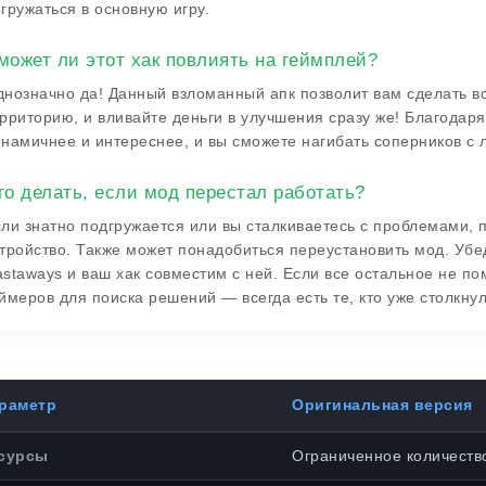
гружаться в основную игру.
может ли этот хак повлиять на геймплей?
нозначно да! Данный взломанный апк позволит вам сделать все
рриторию, и вливайте деньги в улучшения сразу же! Благода
намичнее и интереснее, и вы сможете нагибать соперников с 
то делать, если мод перестал работать?
ли знатно подгружается или вы сталкиваетесь с проблемами, 
тройство. Также может понадобиться переустановить мод. Убед
staways и ваш хак совместим с ней. Если все остальное не п
ймеров для поиска решений — всегда есть те, кто уже столкну
раметр
Оригинальная версия
сурсы
Ограниченное количеств