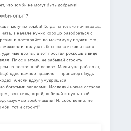
ет, что зомби не могут быть добрыми!
зомби-опыт?
как я могучих зомби! Когда ты только начинаешь,
з чата, в начале нужно хорошо разобраться с
урсами и постарайся по максимуму изучить его,
озможности, получать больше слитков и всего
ь удачные дропы, а вот простая роскошь в виде
влял. Плюс к этому, не забывай строить
рсы на постоянной основе. Мозги уже работают,
 Ещё одно важное правило — транспорт. Будь
оходах! А если вдруг умудришься
нно богатыми запасами. Исследуй новые острова
ем, веселись, строй, собирай и пусть твой
едсказуемые зомби-акции! И, собственно, не
мби, тот и строит!"