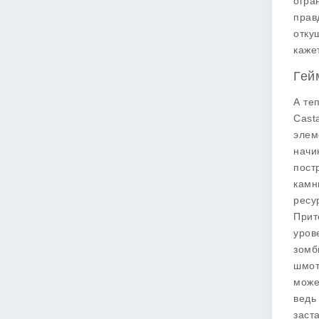
огра
прав
отку
каже
Гей
А те
Cast
элем
начи
пост
камн
ресу
Прит
уров
зомб
шмот
може
ведь
заст