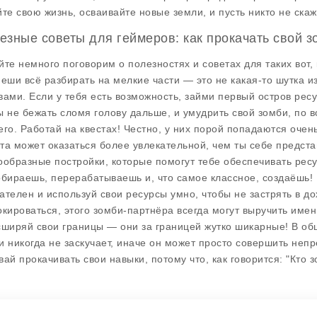
йте свою жизнь, осваивайте новые земли, и пусть никто не скаж
езные советы для геймеров: как прокачать свой 
йте немного поговорим о полезностях и советах для таких вот, 
пеши всё разбирать на мелкие части — это не какая-то шутка и
вами. Если у тебя есть возможность, займи первый остров рес
ы не бежать сломя голову дальше, и умудрить свой зомби, по в
его. Работай на квестах! Честно, у них порой попадаются очен
та может оказаться более увлекательной, чем ты себе предста
ообразные постройки, которые помогут тебе обеспечивать ресу
обираешь, перерабатываешь и, что самое классное, создаёшь!
ателен и используй свои ресурсы умно, чтобы не застрять в д
окироваться, этого зомби-партнёра всегда могут выручить име
сширяй свои границы — они за границей жутко шикарные! В общ
и никогда не заскучает, иначе он может просто совершить непр
вай прокачивать свои навыки, потому что, как говорится: "Кто зо