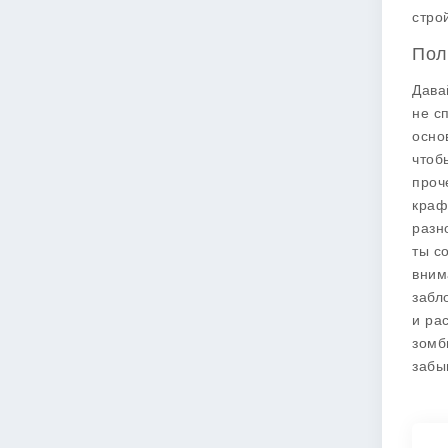
стро
Пол
Дава
не с
осно
чтоб
проч
краф
разн
ты с
вним
забл
и ра
зомб
забы