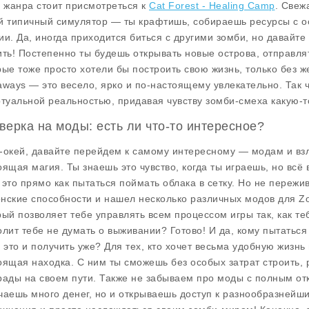
о жанра стоит присмотреться к
Cat Forest - Healing Camp
. Свеж
й типичный симулятор — ты крафтишь, собираешь ресурсы с ос
ии. Да, иногда приходится биться с другими зомби, но давайте
ить! Постепенно ты будешь открывать новые острова, отправлят
рые тоже просто хотели бы построить свою жизнь, только без ж
aways
— это весело, ярко и по-настоящему увлекательно. Так 
ртуальной реальностью, придавая чувству зомби-смеха какую-то
верка на моды: есть ли что-то интересное?
-окей, давайте перейдем к самому интересному — модам и взл
оящая магия. Ты знаешь это чувство, когда ты играешь, но всё
 это прямо как пытаться поймать облака в сетку. Но не пережив
нские способности и нашел несколько различных модов для
Z
рый позволяет тебе управлять всем процессом игры так, как теб
олит тебе не думать о выживании? Готово! И да, кому пытаться
ь это и получить уже? Для тех, кто хочет весьма удобную жизнь
оящая находка. С ним ты сможешь без особых затрат строить, 
рады на своем пути. Также не забываем про моды с полным откр
чаешь много денег, но и открываешь доступ к разнообразнейш