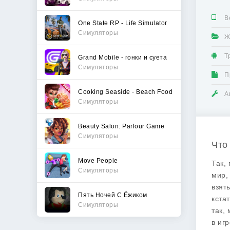
В
One State RP - Life Simulator
Симуляторы
Ж
Т
Grand Mobile - гонки и суета
Симуляторы
П
Cooking Seaside - Beach Food
А
Симуляторы
Beauty Salon: Parlour Game
Симуляторы
Что
Move People
Так,
Симуляторы
мир,
взят
Пять Ночей С Ёжиком
кста
Симуляторы
так,
в иг