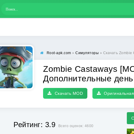
Root-apk.com
»
Симуляторы
» Скачать Zombie Castaways [
Zombie Castaways [МО
Дополнительные день
Скачать MOD
Оригинальная
С
Рейтинг: 3.9
Всего оценок: 4600