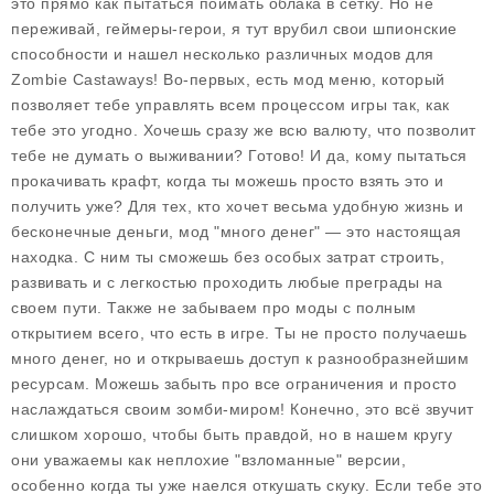
это прямо как пытаться поймать облака в сетку. Но не
переживай, геймеры-герои, я тут врубил свои шпионские
способности и нашел несколько различных модов для
Zombie Castaways
! Во-первых, есть мод меню, который
позволяет тебе управлять всем процессом игры так, как
тебе это угодно. Хочешь сразу же всю валюту, что позволит
тебе не думать о выживании? Готово! И да, кому пытаться
прокачивать крафт, когда ты можешь просто взять это и
получить уже? Для тех, кто хочет весьма удобную жизнь и
бесконечные деньги, мод "много денег" — это настоящая
находка. С ним ты сможешь без особых затрат строить,
развивать и с легкостью проходить любые преграды на
своем пути. Также не забываем про моды с полным
открытием всего, что есть в игре. Ты не просто получаешь
много денег, но и открываешь доступ к разнообразнейшим
ресурсам. Можешь забыть про все ограничения и просто
наслаждаться своим зомби-миром! Конечно, это всё звучит
слишком хорошо, чтобы быть правдой, но в нашем кругу
они уважаемы как неплохие "взломанные" версии,
особенно когда ты уже наелся откушать скуку. Если тебе это