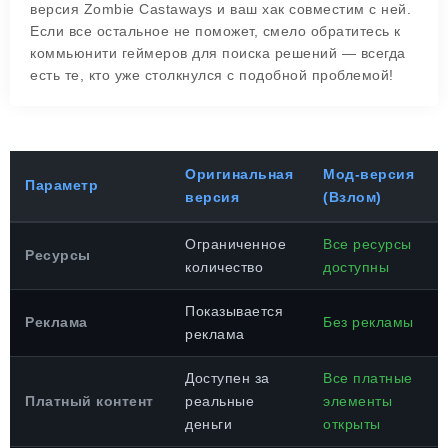
версия Zombie Castaways и ваш хак совместим с ней.
Если все остальное не поможет, смело обратитесь к
коммьюнити геймеров для поиска решений — всегда
есть те, кто уже столкнулся с подобной проблемой!
Оригинальная
Мод-версия
Параметр
версия
(Взлом)
Ограниченное
Все ресурсы
Ресурсы
количество
доступны
Показывается
Реклама
Без рекламы
реклама
Доступен за
Все платные
Платный контент
реальные
элементы
деньги
открыты