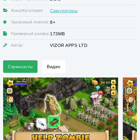
Симуляторы
Жанр/Категория:
8+
Требуемый Android:
173MB
Примерный размер:
VIZOR APPS LTD.
Автор:
Скриншоты
Видео