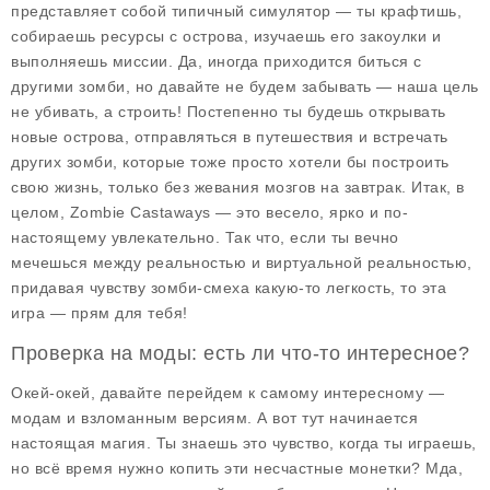
представляет собой типичный симулятор — ты крафтишь,
собираешь ресурсы с острова, изучаешь его закоулки и
выполняешь миссии. Да, иногда приходится биться с
другими зомби, но давайте не будем забывать — наша цель
не убивать, а строить! Постепенно ты будешь открывать
новые острова, отправляться в путешествия и встречать
других зомби, которые тоже просто хотели бы построить
свою жизнь, только без жевания мозгов на завтрак. Итак, в
целом,
Zombie Castaways
— это весело, ярко и по-
настоящему увлекательно. Так что, если ты вечно
мечешься между реальностью и виртуальной реальностью,
придавая чувству зомби-смеха какую-то легкость, то эта
игра — прям для тебя!
Проверка на моды: есть ли что-то интересное?
Окей-окей, давайте перейдем к самому интересному —
модам и взломанным версиям. А вот тут начинается
настоящая магия. Ты знаешь это чувство, когда ты играешь,
но всё время нужно копить эти несчастные монетки? Мда,