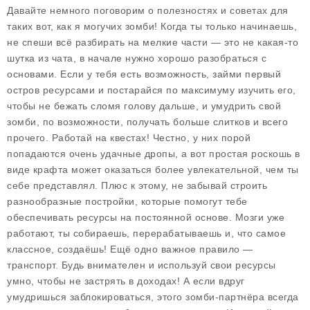
Давайте немного поговорим о полезностях и советах для
таких вот, как я могучих зомби! Когда ты только начинаешь,
не спеши всё разбирать на мелкие части — это не какая-то
шутка из чата, в начале нужно хорошо разобраться с
основами. Если у тебя есть возможность, займи первый
остров ресурсами и постарайся по максимуму изучить его,
чтобы не бежать сломя голову дальше, и умудрить свой
зомби, по возможности, получать больше слитков и всего
прочего. Работай на квестах! Честно, у них порой
попадаются очень удачные дропы, а вот простая роскошь в
виде крафта может оказаться более увлекательной, чем ты
себе представлял. Плюс к этому, не забывай строить
разнообразные постройки, которые помогут тебе
обеспечивать ресурсы на постоянной основе. Мозги уже
работают, ты собираешь, перерабатываешь и, что самое
классное, создаёшь! Ещё одно важное правило —
транспорт. Будь внимателен и используй свои ресурсы
умно, чтобы не застрять в доходах! А если вдруг
умудришься заблокироваться, этого зомби-партнёра всегда