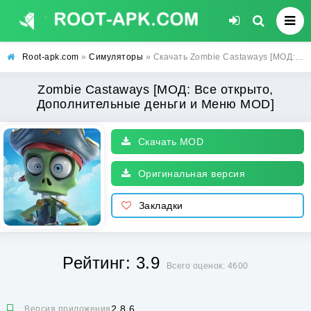
Root-apk.com
»
Симуляторы
» Скачать Zombie Castaways [МОД: Все открыто, Дополнительные деньги и Меню MOD] | Взлом Zombie Castaways на Андроид
Zombie Castaways [МОД: Все открыто,
Дополнительные деньги и Меню MOD]
Скачать MOD
Оригинальная версия
Закладки
Рейтинг: 3.9
Всего оценок: 4600
2.8.6
Версия приложения: