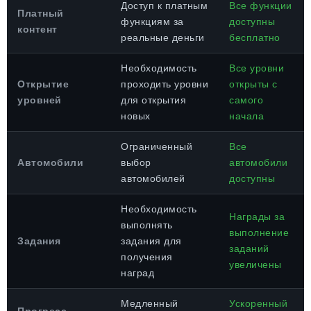
Доступ к платным
Все функции
Платный
функциям за
доступны
контент
реальные деньги
бесплатно
Необходимость
Все уровни
Открытие
проходить уровни
открыты с
уровней
для открытия
самого
новых
начала
Ограниченный
Все
Автомобили
выбор
автомобили
автомобилей
доступны
Необходимость
Награды за
выполнять
выполнение
Задания
задания для
заданий
получения
увеличены
наград
Медленный
Ускоренный