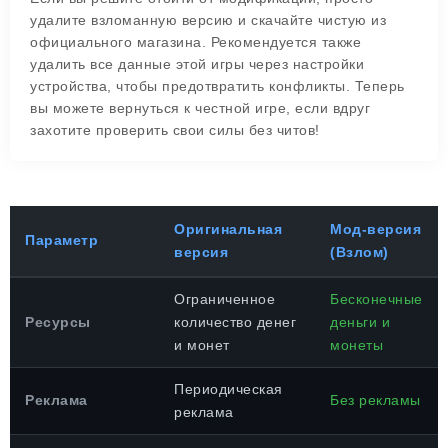
удалите взломанную версию и скачайте чистую из
официального магазина. Рекомендуется также
удалить все данные этой игры через настройки
устройства, чтобы предотвратить конфликты. Теперь
вы можете вернуться к честной игре, если вдруг
захотите проверить свои силы без читов!
Оригинальная
Мод-версия
Параметр
версия
(Взлом)
Ограниченное
Бесконечные
Ресурсы
количество денег
деньги и
и монет
монеты
Периодическая
Реклама
Без рекламы
реклама