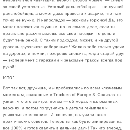
неправильной навигации, верно? Второй момент — следи
за своей усталостью. Усталый дальнобойщик — не лучший
дальнобойщик, а может даже привести к аварию, что нам
точно не нужно. И напоследок — экономь горючку! Да, это
может показаться скучным, но на самом деле, если ты
правильно рассчитываешь все свои поездки, то деньги
будут течь рекой. С таким подходом, может, и на другой
уровень грузовиков доберешься! Желаю тебе только удачи
на дорогах, и помни, нехорошо спешить, когда старый друг
— эксперимент с гаражами и знакомые трассы всегда под
рукой!
Итог
Вот так вот, дружище, мы пробежались по всем ключевым
моментам, связанным с Truckers of Europe 3. Сначала ты
узнал, что это за игра, потом — об модах и взломанных
версиях, а потом погрузились в детали геймплея и
уникальные механики. И, конечно, получили пакет
практических советов. Теперь ты как будто экипирован на
все 100% и готов свалить в дальние дали! Так что вперед,