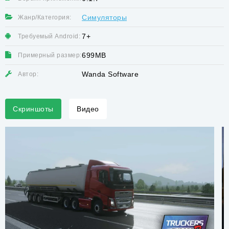
Симуляторы
Жанр/Категория:
7+
Требуемый Android:
699MB
Примерный размер:
Wanda Software
Автор:
Скриншоты
Видео