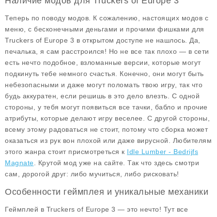
Наличие модов для Truckers of Europe 3
Теперь по поводу модов. К сожалению, настоящих модов с
меню, с бесконечными деньгами и прочими фишками для
Truckers of Europe 3 в открытом доступе не нашлось. Да,
печалька, я сам расстроился! Но не все так плохо — в сети
есть нечто подобное, взломанные версии, которые могут
подкинуть тебе немного счастья. Конечно, они могут быть
небезопасными и даже могут поломать твою игру, так что
будь аккуратен, если решишь в это дело влезть. С одной
стороны, у тебя могут появиться все тачки, бабло и прочие
атрибуты, которые делают игру веселее. С другой стороны,
всему этому радоваться не стоит, потому что сборка может
оказаться из рук вон плохой или даже вирусной. Любителям
этого жанра стоит присмотреться к
Idle Lumber - Bedrijfs
Magnate
. Крутой мод уже на сайте. Так что здесь смотри
сам, дорогой друг: либо мучиться, либо рисковать!
Особенности геймплея и уникальные механики
Геймплей в Truckers of Europe 3 — это нечто! Тут все