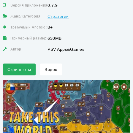
0.7.9
Версия приложения:
Стратегии
Жанр/Категория:
8+
Требуемый Android:
630MB
Примерный размер:
PSV Apps&Games
Автор:
Скриншоты
Видео