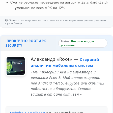
Сжатие ресурсов переведено на алгоритм Zstandard (Zstd)
— уменьшение веса APK на 12%.
Отчет сформирован автоматически после верификации контрольных
сумм билда.
ПРОВЕРЕНО ROOT-APK
Status:
Безопасно для
SECURITY
установк
Александр «Root»
—
Старший
аналитик мобильных систем
«Мы проверили APK на эмуляторе и
реальном Pixel 8. Мод оптимизирован
под Android 14/15, вирусов или скрытых
подписок не обнаружено. Скрипт
защиты от бана активен.»
Technical Compliance:
Данная модификация