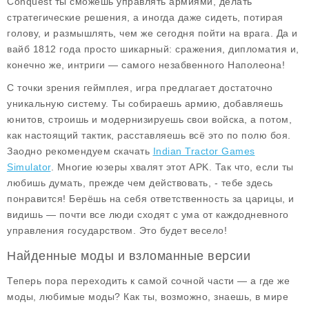
Conquest ты сможешь управлять армиями, делать
стратегические решения, а иногда даже сидеть, потирая
голову, и размышлять, чем же сегодня пойти на врага. Да и
вайб 1812 года просто шикарный: сражения, дипломатия и,
конечно же, интриги — самого незабвенного Наполеона!
С точки зрения геймплея, игра предлагает достаточно
уникальную систему. Ты собираешь армию, добавляешь
юнитов, строишь и модернизируешь свои войска, а потом,
как настоящий тактик, расставляешь всё это по полю боя.
Заодно рекомендуем скачать
Indian Tractor Games
Simulator
. Многие юзеры хвалят этот APK. Так что, если ты
любишь думать, прежде чем действовать, - тебе здесь
понравится! Берёшь на себя ответственность за царицы, и
видишь — почти все люди сходят с ума от каждодневного
управления государством. Это будет весело!
Найденные моды и взломанные версии
Теперь пора переходить к самой сочной части — а где же
моды, любимые моды? Как ты, возможно, знаешь, в мире