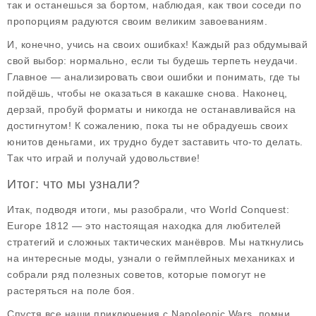
так и останешься за бортом, наблюдая, как твои соседи по
пропорциям радуются своим великим завоеваниям.
И, конечно, учись на своих ошибках! Каждый раз обдумывай
свой выбор: нормально, если ты будешь терпеть неудачи.
Главное — анализировать свои ошибки и понимать, где ты
пойдёшь, чтобы не оказаться в какашке снова. Наконец,
дерзай, пробуй форматы и никогда не останавливайся на
достигнутом! К сожалению, пока ты не обрадуешь своих
юнитов деньгами, их трудно будет заставить что-то делать.
Так что играй и получай удовольствие!
Итог: что мы узнали?
Итак, подводя итоги, мы разобрали, что World Conquest:
Europe 1812 — это настоящая находка для любителей
стратегий и сложных тактических манёвров. Мы наткнулись
на интересные моды, узнали о геймплейных механиках и
собрали ряд полезных советов, которые помогут не
растеряться на поле боя.
Спустя все наши приключения с Napoleonic Wars, помни,