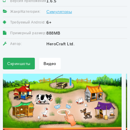
1.6.5
Версия приложения:
Симуляторы
Жанр/Категория:
6+
Требуемый Android:
888MB
Примерный размер:
HeroCraft Ltd.
Автор:
Скриншоты
Видео