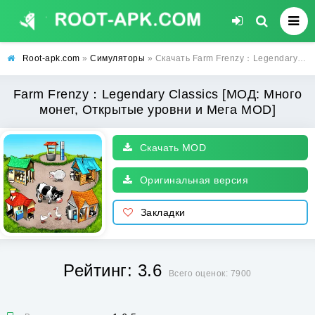
Root-apk.com
»
Симуляторы
» Скачать Farm Frenzy：Legendary Classics [МОД: Много монет, Открытые уровни и Мега MOD] | Взлом Farm Frenzy：Legendary Classics на Андроид
Farm Frenzy：Legendary Classics [МОД: Много
монет, Открытые уровни и Мега MOD]
Скачать MOD
Оригинальная версия
Закладки
Рейтинг: 3.6
Всего оценок: 7900