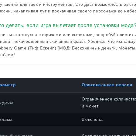
учшений для гаек и инструментов. Это даст возможность быст
ссии, накапливая лут и прокачивая своего персонажа до небес
то делать, если игра вылетает после установки мода
ли ты столкнулся с фризами или вылетами, попробуй очистить
новат некачественный скачанный файл. Убедись, что использу
bbery Game (Тиф Ескейп) [МОД: Бесконечные деньги, Монеты
роблем!
раметр
Оригинальная версия
Ограниченное количеств
сурсы
и монет
клама
Включена