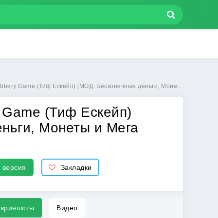
кейп) [МОД: Бесконечные деньги, Монеты и Мега MOD] | Взлом Thief Escape: Robbery Game на Андроид
y Game (Тиф Ескейп)
ньги, Монеты и Мега
 версия
Закладки
криншоты
Видео