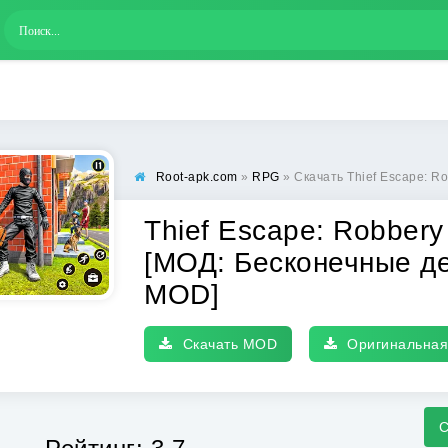
Root-apk.com
»
RPG
» Скачать Thief Escape: Robbery Game (Тиф Ес
Thief Escape: Robber
[МОД: Бесконечные де
MOD]
Скачать MOD
Оригинальная
С