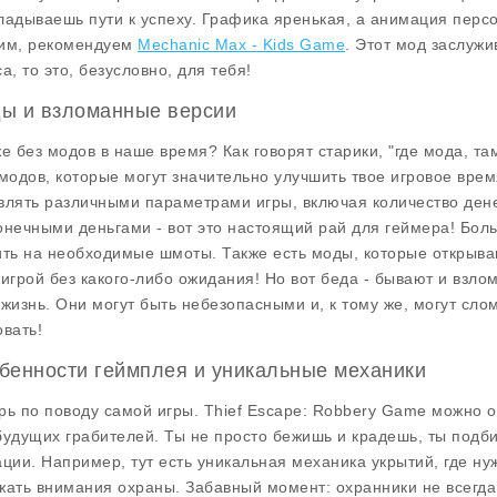
ладываешь пути к успеху. Графика яренькая, а анимация перс
им, рекомендуем
Mechanic Max - Kids Game
. Этот мод заслуж
а, то это, безусловно, для тебя!
ы и взломанные версии
же без модов в наше время? Как говорят старики, "где мода, та
 модов, которые могут значительно улучшить твое игровое вре
влять различными параметрами игры, включая количество дене
онечными деньгами
- вот это настоящий рай для геймера! Бол
ить на необходимые шмоты. Также есть моды, которые открываю
 игрой без какого-либо ожидания! Но вот беда - бывают и взло
 жизнь. Они могут быть небезопасными и, к тому же, могут слом
овать!
бенности геймплея и уникальные механики
рь по поводу самой игры. Thief Escape: Robbery Game можно 
будущих грабителей. Ты не просто бежишь и крадешь, ты подби
ации. Например, тут есть
уникальная механика укрытий
, где н
жать внимания охраны. Забавный момент: охранники не всегда 