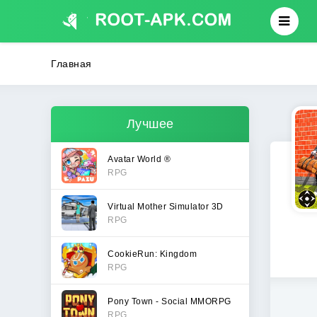
Главная
Лучшее
Avatar World ®
RPG
Virtual Mother Simulator 3D
RPG
CookieRun: Kingdom
RPG
Pony Town - Social MMORPG
RPG