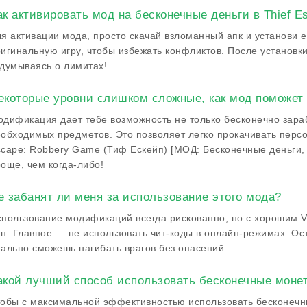
ак активировать мод на бесконечные деньги в Thief 
я активации мода, просто скачай взломанный апк и установи е
игинальную игру, чтобы избежать конфликтов. После установки
думываясь о лимитах!
екоторые уровни слишком сложные, как мод поможет 
дификация дает тебе возможность не только бесконечно зараба
обходимых предметов. Это позволяет легко прокачивать персо
cape: Robbery Game (Тиф Ескейп) [МОД: Бесконечные деньги,
още, чем когда-либо!
е забанят ли меня за использование этого мода?
пользование модификаций всегда рискованно, но с хорошим 
н. Главное — не использовать чит-коды в онлайн-режимах. Ос
ально сможешь нагибать врагов без опасений.
акой лучший способ использовать бесконечные монет
обы с максимальной эффективностью использовать бесконечн