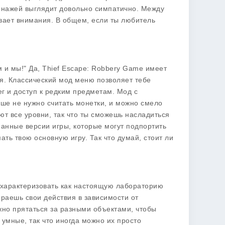
онажей выглядит довольно симпатично. Между
ивает внимания. В общем, если ты любитель
м и мы!" Да, Thief Escape: Robbery Game имеет
мя. Классический
мод меню
позволяет тебе
г и доступ к редким предметам. Мод с
ьше не нужно считать монетки, и можно смело
т все уровни, так что ты сможешь насладиться
манные версии игры, которые могут подпортить
ать твою основную игру. Так что думай, стоит ли
охарактеризовать как настоящую лабораторию
раешь свои действия в зависимости от
ужно прятаться за разными объектами, чтобы
умные, так что иногда можно их просто