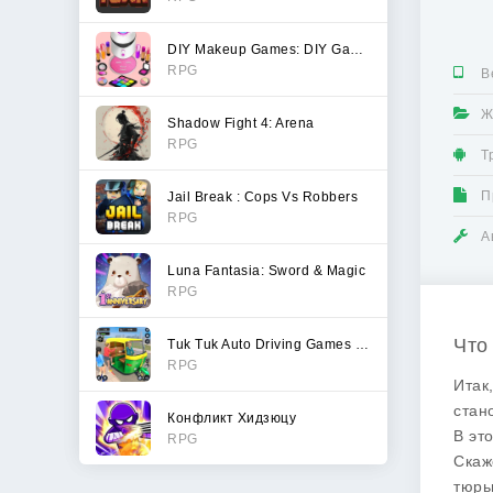
DIY Makeup Games: DIY Games
RPG
В
Ж
Shadow Fight 4: Arena
RPG
Т
П
Jail Break : Cops Vs Robbers
RPG
А
Luna Fantasia: Sword & Magic
RPG
Что
Tuk Tuk Auto Driving Games 3D
RPG
Итак
стан
Конфликт Хидзюцу
В эт
RPG
Скаж
тюрь