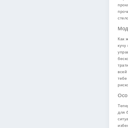
прок
проч
стелс
Мод
Как 
кучу
упра
беск
трат
всей
тебе
риск
Осо
Тепе
для 
ситу
избе