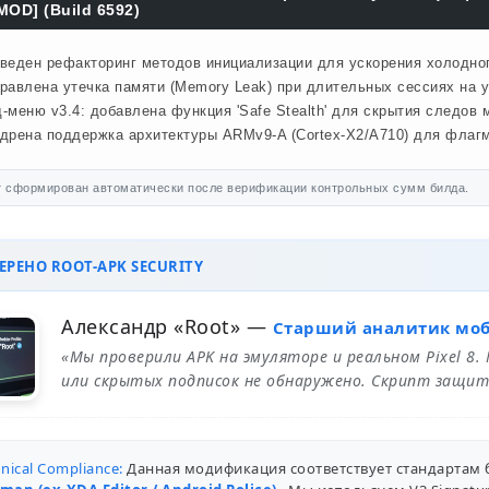
MOD] (Build 6592)
веден рефакторинг методов инициализации для ускорения холодного
равлена утечка памяти (Memory Leak) при длительных сессиях на у
-меню v3.4: добавлена функция 'Safe Stealth' для скрытия следов м
дрена поддержка архитектуры ARMv9-A (Cortex-X2/A710) для флагм
 сформирован автоматически после верификации контрольных сумм билда.
РЕНО ROOT-APK SECURITY
Александр «Root»
—
Старший аналитик мо
«Мы проверили APK на эмуляторе и реальном Pixel 8.
или скрытых подписок не обнаружено. Скрипт защит
nical Compliance:
Данная модификация соответствует стандартам 