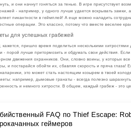
нуть, и они начнут гоняться за тенью. В игре присутствует в
онажей - например, у одного лучше удается вскрывать замки, а
вляет пикантности в геймплей! А еще можно наладить сотрудни
естные операции. Это классно, потому что вместе веселее кра
еты для успешных грабежей
т, кажется, пришло время поделиться несколькими хитростями 
и - порой лучше притормозить и обдумать свои действия. Если
ерном движения охранников. Они, словно воины, у которых все
ры, и постарайся обойти их, сбавляя скорость и пряча глаза! Е
 напарники, это может стать настоящим козырем в твоей колод
меты: например, дымовые гранаты - всегда полезно шарахнуть 
еренность и немного хитрости. В общем, каждый грабеж - это ц
бийственный FAQ по Thief Escape: Ro
рокачанных геймеров