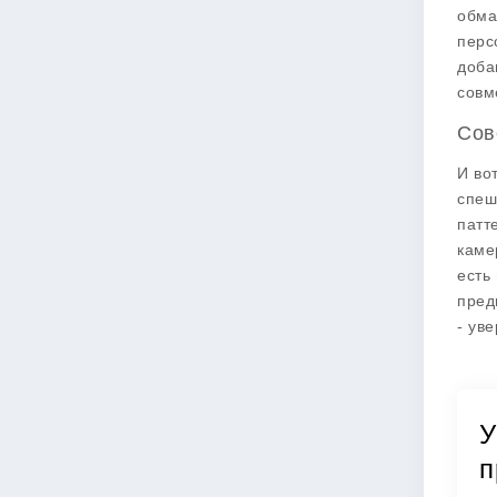
обма
перс
доба
совм
Сов
И во
спеш
патт
каме
есть
пред
- ув
У
п