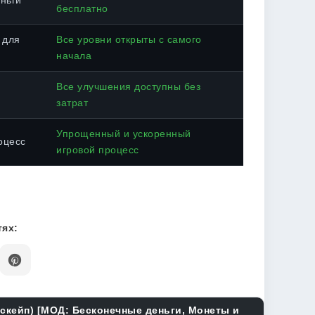
ньги
бесплатно
 для
Все уровни открыты с самого
начала
Все улучшения доступны без
затрат
Упрощенный и ускоренный
оцесс
игровой процесс
ях:
Ескейп) [МОД: Бесконечные деньги, Монеты и