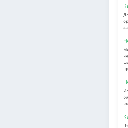
К
Дл
ор
за
Н
Мо
не
Es
пр
Н
Ис
ба
ре
К
Чт