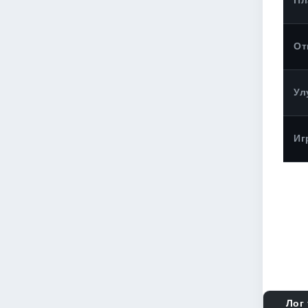
Пл
От
Ул
Иг
Лог 