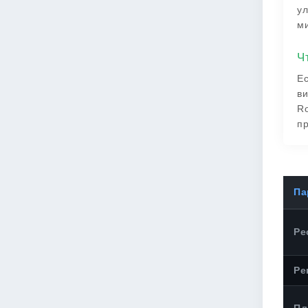
ул
ми
Ч
Ес
ви
Ro
п
Па
Ре
Ре