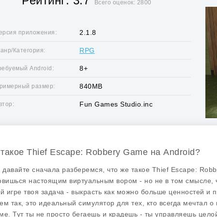
Рейтинг: 3.7
Всего оценок: 2800
2.1.8
ерсия приложения:
RPG
анр/Категория:
8+
ребуемый Android:
840MB
римерный размер:
Fun Games Studio.inc
втор:
 такое Thief Escape: Robbery Game на Android?
, давайте сначала разберемся, что же такое Thief Escape: Robbe
овишься настоящим виртуальным вором - но не в том смысле, 
ой игре твоя задача - выкрасть как можно больше ценностей и 
ем так, это идеальный симулятор для тех, кто всегда мечтал о к
ме. Тут ты не просто бегаешь и крадешь - ты управляешь цел