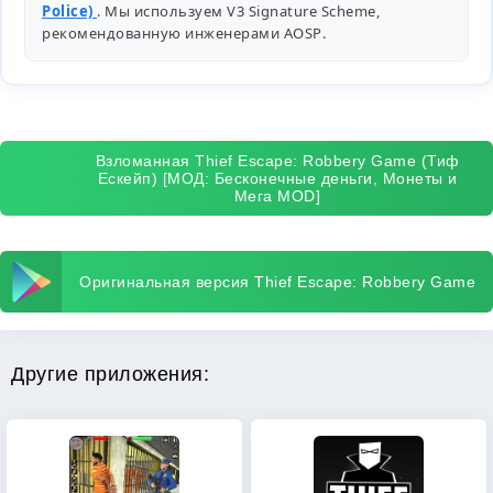
Police)
. Мы используем V3 Signature Scheme,
рекомендованную инженерами
AOSP
.
Взломанная Thief Escape: Robbery Game (Тиф
Ескейп) [МОД: Бесконечные деньги, Монеты и
Мега MOD]
Оригинальная версия Thief Escape: Robbery Game
Другие приложения: