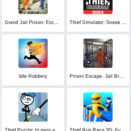
Grand Jail Prison: Escape Game
Thief Simulator: Sneak & Steal
Idle Robbery
Prison Escape- Jail Break Game
Thief Puzzle: to pass a level
Thief Run Race 3D: Fun Race