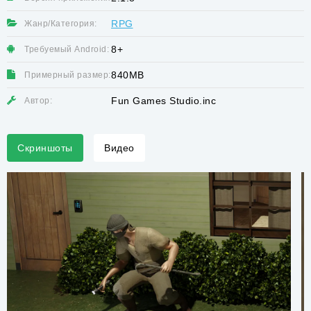
RPG
Жанр/Категория:
8+
Требуемый Android:
840MB
Примерный размер:
Fun Games Studio.inc
Автор:
Скриншоты
Видео