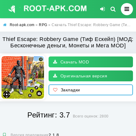
Root-apk.com
»
RPG
» Скачать Thief Escape: Robbery Game (Тиф Ескейп) [МОД: Бесконечные деньги, Монеты и Мега MOD] | Взлом Thief Escape: Robbery Game на Андроид
Thief Escape: Robbery Game (Тиф Ескейп) [МОД:
Бесконечные деньги, Монеты и Мега MOD]
Скачать MOD
Оригинальная версия
Закладки
Рейтинг: 3.7
Всего оценок: 2800
2.1.8
Версия приложения: