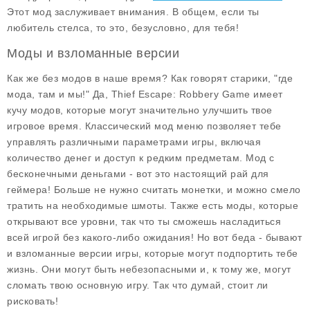
Этот мод заслуживает внимания. В общем, если ты
любитель стелса, то это, безусловно, для тебя!
Моды и взломанные версии
Как же без модов в наше время? Как говорят старики, "где
мода, там и мы!" Да, Thief Escape: Robbery Game имеет
кучу модов, которые могут значительно улучшить твое
игровое время. Классический
мод меню
позволяет тебе
управлять различными параметрами игры, включая
количество денег и доступ к редким предметам. Мод с
бесконечными деньгами
- вот это настоящий рай для
геймера! Больше не нужно считать монетки, и можно смело
тратить на необходимые шмоты. Также есть моды, которые
открывают все уровни, так что ты сможешь насладиться
всей игрой без какого-либо ожидания! Но вот беда - бывают
и взломанные версии игры, которые могут подпортить тебе
жизнь. Они могут быть небезопасными и, к тому же, могут
сломать твою основную игру. Так что думай, стоит ли
рисковать!