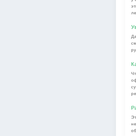
эт
ле
У
Да
см
ру
К
Чт
оф
су
ре
Р
Эт
не
об