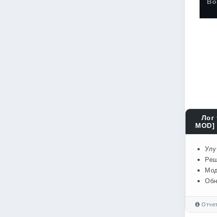
Во
Лог 
MOD] 
Улу
Реш
Мод
Обн
Отчет