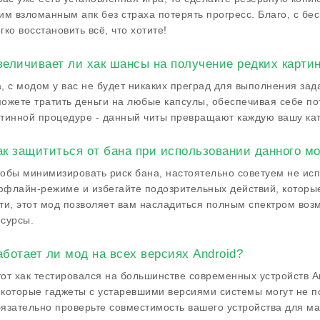
им взломанным апк без страха потерять прогресс. Благо, с б
гко восстановить всё, что хотите!
величивает ли хак шансы на получение редких карти
, с модом у вас не будет никаких преград для выполнения за
ожете тратить деньги на любые капсулы, обеспечивая себе по
тинной процедуре - данный читы превращают каждую вашу кат
ак защититься от бана при использовании данного м
обы минимизировать риск бана, настоятельно советуем не исп
флайн-режиме и избегайте подозрительных действий, которые
ти, этот мод позволяет вам насладиться полным спектром воз
сурсы.
аботает ли мод на всех версиях Android?
от хак тестировался на большинстве современных устройств An
которые гаджеты с устаревшими версиями системы могут не п
язательно проверьте совместимость вашего устройства для м