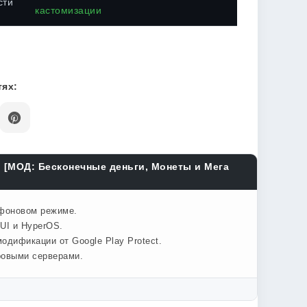
сти
кастомизации
ях:
с) [МОД: Бесконечные деньги, Монеты и Мега
 фоновом режиме.
UI и HyperOS.
одификации от Google Play Protect.
ровыми серверами.