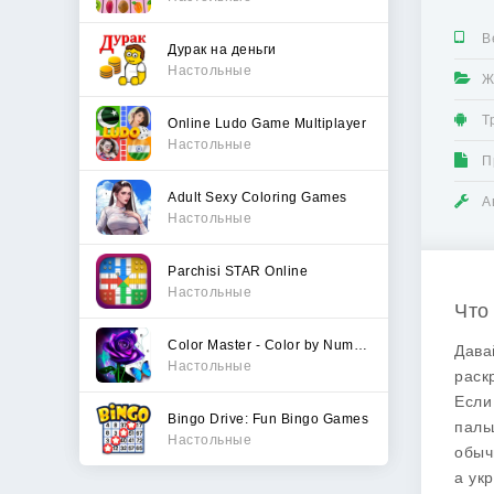
В
Дурак на деньги
Настольные
Ж
Т
Online Ludo Game Multiplayer
Настольные
П
Adult Sexy Coloring Games
А
Настольные
Parchisi STAR Online
Настольные
Что 
Color Master - Color by Number
Дава
Настольные
раск
Если
Bingo Drive: Fun Bingo Games
паль
Настольные
обыч
а ук