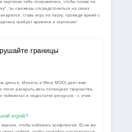
е картинки тебе понравились, чтобы позже не
уку", ты сможешь сосредоточиться на своих
апарился, ставь игру на паузу, проведи время с
картина требует времени и терпения!
азрушайте границы
чные деньги, Монеты и Мега MOD] дает вам
 легко раскрыть весь потенциал творчества,
 таймингах и недостатке ресурсов - с этим
ьной игрой?
 версии, чтобы избежать конфликтов. Если же
ю своих сейвов, чтобы спокойно наслаждаться