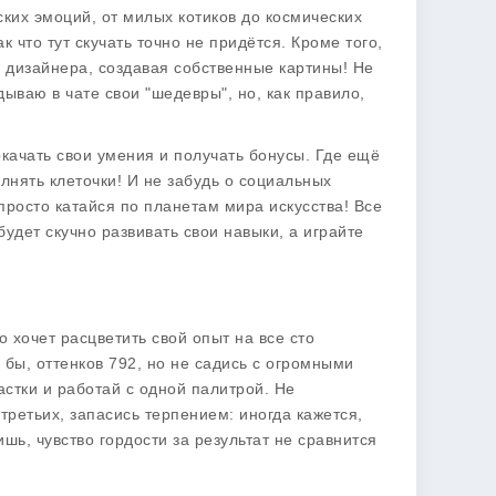
ких эмоций, от милых котиков до космических
 что тут скучать точно не придётся. Кроме того,
 дизайнера, создавая собственные картины! Не
дываю в чате свои "шедевры", но, как правило,
ачать свои умения и получать бонусы. Где ещё
лнять клеточки! И не забудь о социальных
росто катайся по планетам мира искусства! Все
будет скучно развивать свои навыки, а играйте
 хочет расцветить свой опыт на все сто
 бы, оттенков 792, но не садись с огромными
астки и работай с одной палитрой. Не
ретьих, запасись терпением: иногда кажется,
шь, чувство гордости за результат не сравнится