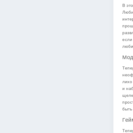
В эт
Люби
инте
прощ
разв
если
люби
Мод
Тепе
неоф
лихо
и на
щелк
прос
быть
Гей
Тепе