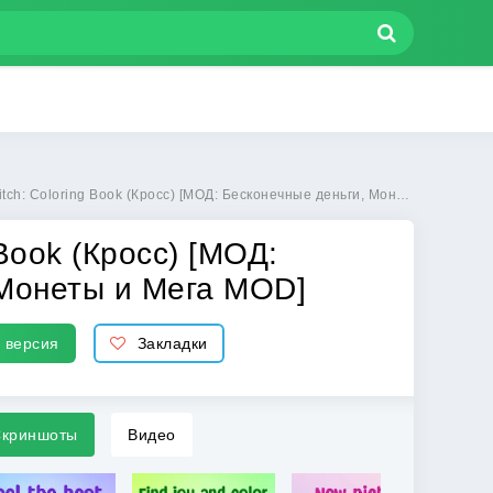
ook (Кросс) [МОД: Бесконечные деньги, Монеты и Мега MOD] | Взлом Cross-Stitch: Coloring Book на Андроид
 Book (Кросс) [МОД:
 Монеты и Мега MOD]
 версия
Закладки
криншоты
Видео