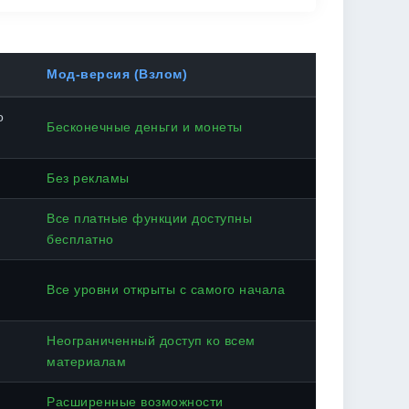
Мод-версия (Взлом)
о
Бесконечные деньги и монеты
Без рекламы
Все платные функции доступны
бесплатно
Все уровни открыты с самого начала
Неограниченный доступ ко всем
материалам
Расширенные возможности