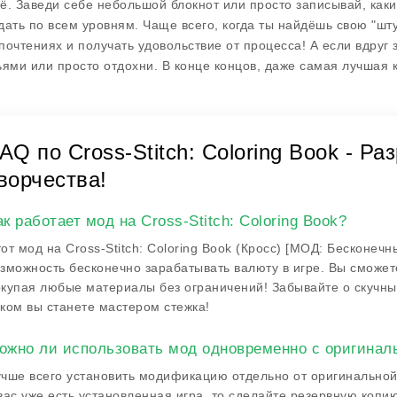
ё. Заведи себе небольшой блокнот или просто записывай, каки
дать по всем уровням. Чаще всего, когда ты найдёшь свою "шт
почтениях и получать удовольствие от процесса! А если вдруг з
ьями или просто отдохни. В конце концов, даже самая лучшая 
AQ по Cross-Stitch: Coloring Book - Р
ворчества!
ак работает мод на Cross-Stitch: Coloring Book?
от мод на Cross-Stitch: Coloring Book (Кросс) [МОД: Бесконе
зможность бесконечно зарабатывать валюту в игре. Вы сможете
купая любые материалы без ограничений! Забывайте о скучных
ком вы станете мастером стежка!
ожно ли использовать мод одновременно с оригинал
чше всего установить модификацию отдельно от оригинальной
вас уже есть установленная игра, то сделайте резервную копи