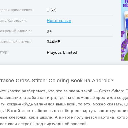
1.6.9
ерсия приложения:
Настольные
анр/Категория:
9+
ребуемый Android:
344MB
римерный размер:
Playcus Limited
втор:
такое Cross-Stitch: Coloring Book на Android?
йте кратко разберемся, что это за зверь такой —
Cross-Stitch: 
рашивание, а забавная игра, где ты с помощью крестиков соз
 ты когда-нибудь увлекался вышивкой, то это, можно сказать, 
цы! В этой игре ты берешь на себя роль виртуального художник
ные клеточки, как в школе. А в итоге получается картина, кото
роет свои секреты под виртуальной завесой.