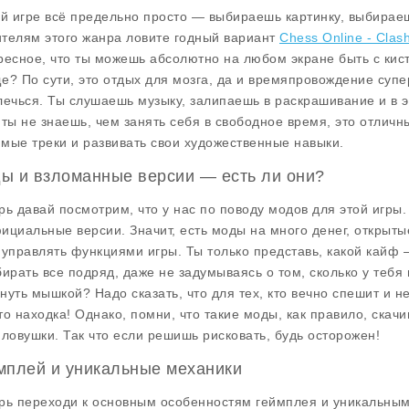
ой игре всё предельно просто — выбираешь картинку, выбираеш
телям этого жанра ловите годный вариант
Chess Online - Clash
ресное, что ты можешь абсолютно на любом экране быть с кисто
е? По сути, это отдых для мозга, да и времяпровождение супер
лечься. Ты слушаешь музыку, залипаешь в раскрашивание и в э
 ты не знаешь, чем занять себя в свободное время, это отлич
мые треки и развивать свои художественные навыки.
ы и взломанные версии — есть ли они?
рь давай посмотрим, что у нас по поводу
модов
для этой игры.
ициальные версии. Значит, есть моды на много денег, открыты
 управлять функциями игры. Ты только представь, какой кайф
бирать все подряд, даже не задумываясь о том, сколько у тебя
нуть мышкой? Надо сказать, что для тех, кто вечно спешит и не
то находка! Однако, помни, что такие моды, как правило, скач
 ловушки. Так что если решишь рисковать, будь осторожен!
мплей и уникальные механики
рь переходи к основным особенностям
геймплея
и уникальным