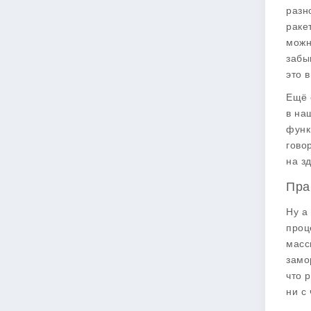
разн
раке
можн
забы
это 
Ещё 
в на
функ
гово
на з
Пра
Ну а
проц
масс
замо
что 
ни с 