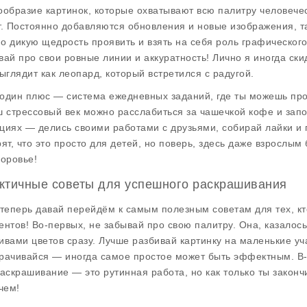
ообразие картинок, которые охватывают всю палитру человечес
т. Постоянно добавляются обновления и новые изображения, так
о дикую щедрость проявить и взять на себя роль графического
вай про свои ровные линии и аккуратность! Лично я иногда ски
выглядит как леопард, который встретился с радугой.
один плюс — система ежедневных заданий, где ты можешь прок
ш стрессовый век можно расслабиться за чашечкой кофе и запо
циях — делись своими работами с друзьями, собирай лайки и п
рят, что это просто для детей, но поверь, здесь даже взрослым 
доровье!
ктичные советы для успешного раскрашивания
 теперь давай перейдём к самым полезным советам для тех, кто
ентов! Во-первых, не забывай про свою палитру. Она, казалось
ивами цветов сразу. Лучше разбивай картинку на маленькие уч
рачивайся — иногда самое простое может быть эффектным. В-т
раскрашивание — это рутинная работа, но как только ты закончи
чем!