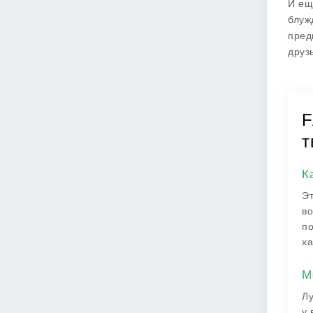
И ещ
блуж
пред
друз
F
т
К
Эт
во
по
ха
М
Лу
у 