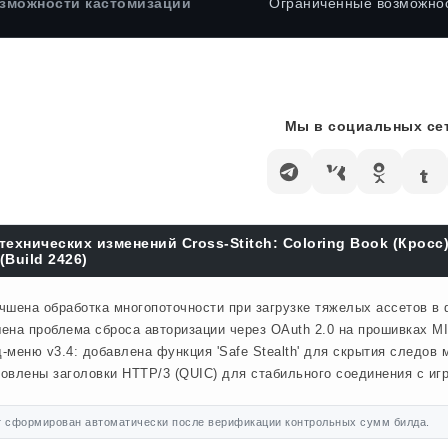
зможности кастомизации
Ограниченные возможно
Мы в социальных сет
технических изменений Cross-Stitch: Coloring Book (Крос
(Build 2426)
чшена обработка многопоточности при загрузке тяжелых ассетов в
ена проблема сброса авторизации через OAuth 2.0 на прошивках MI
-меню v3.4: добавлена функция 'Safe Stealth' для скрытия следов м
овлены заголовки HTTP/3 (QUIC) для стабильного соединения с иг
 сформирован автоматически после верификации контрольных сумм билда.