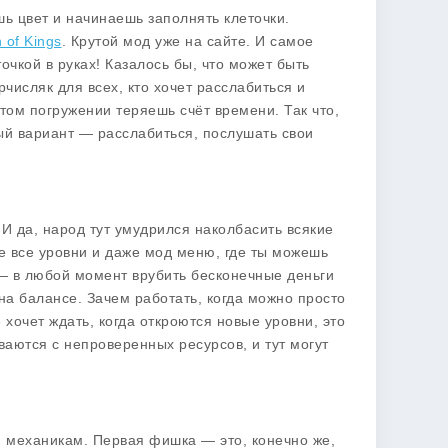
ь цвет и начинаешь заполнять клеточки.
 of Kings
. Крутой мод уже на сайте. И самое
чкой в руках! Казалось бы, что может быть
числяк для всех, кто хочет расслабиться и
том погружении теряешь счёт времени. Так что,
ный вариант — расслабиться, послушать свои
 И да, народ тут умудрился наколбасить всякие
е все уровни и даже мод меню, где ты можешь
 — в любой момент врубить бесконечные деньги
 на балансе. Зачем работать, когда можно просто
 хочет ждать, когда откроются новые уровни, это
иваются с непроверенных ресурсов, и тут могут
 механикам. Первая фишка — это, конечно же,