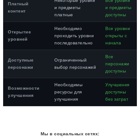
Некоторые уровни
Все уровни
Платный
и предметы
и предметы
контент
платные
доступны
Необходимо
Все уровни
Открытие
проходить уровни
открыты с
уровней
последовательно
начала
Все
Доступные
Ограниченный
персонажи
персонажи
выбор персонажей
доступны
Необходимы
Улучшения
Возможности
ресурсы для
доступны
улучшения
улучшения
без затрат
Мы в социальных сетях: