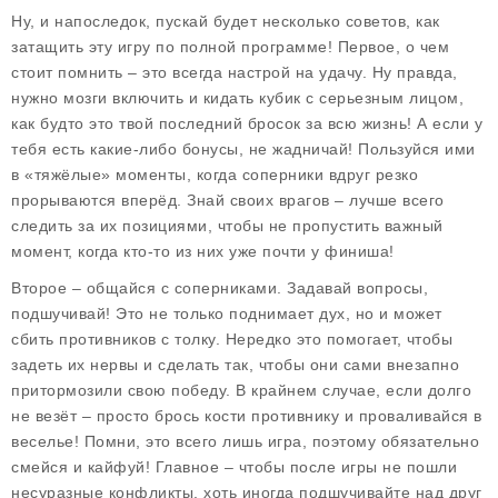
Ну, и напоследок, пускай будет несколько советов, как
затащить эту игру по полной программе! Первое, о чем
стоит помнить – это всегда настрой на удачу. Ну правда,
нужно мозги включить и кидать кубик с серьезным лицом,
как будто это твой последний бросок за всю жизнь! А если у
тебя есть какие-либо бонусы, не жадничай! Пользуйся ими
в «тяжёлые» моменты, когда соперники вдруг резко
прорываются вперёд. Знай своих врагов – лучше всего
следить за их позициями, чтобы не пропустить важный
момент, когда кто-то из них уже почти у финиша!
Второе – общайся с соперниками. Задавай вопросы,
подшучивай! Это не только поднимает дух, но и может
сбить противников с толку. Нередко это помогает, чтобы
задеть их нервы и сделать так, чтобы они сами внезапно
притормозили свою победу. В крайнем случае, если долго
не везёт – просто брось кости противнику и проваливайся в
веселье! Помни, это всего лишь игра, поэтому обязательно
смейся и кайфуй! Главное – чтобы после игры не пошли
несуразные конфликты, хоть иногда подшучивайте над друг