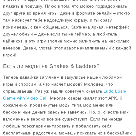
плакать в подушку. Плюс в том, что можно подзадоривать
друг друга во время игры, даже в формате онлайн – кто-то
там нарисует тебе надоедливую фразу, и ты сразу
понимаешь, с кем общаешься. Картинка яркая, интерфейс
дружелюбный – даже если ты не геймер, а любитель
чайников, в эту игру вполне можно залипнуть на несколько
вечеров. Давай, глотай этот азарт накапливаемый с каждой
игрой!
Есть ли моды на Snakes & Ladders?
Теперь давай-ка заглянем в закулисье нашей любимой
игры и спросим: а что насчет модов? Молодец, что
спрашиваешь! Раз уж зашли советуем скачать
Ludo Lush-
Game with Video Call
. Многие юзеры хвалят этот APK. К
сожалению, продвинутые моды типа
мод меню
или
бесконечные деньги
здесь не завелись. Но, о, счастливчик,
взломанные версии все же существуют! Если ты иногда
любишь поэкспериментировать и побаловать себя
бесплатными радостями, можешь поискать их в бескрайних