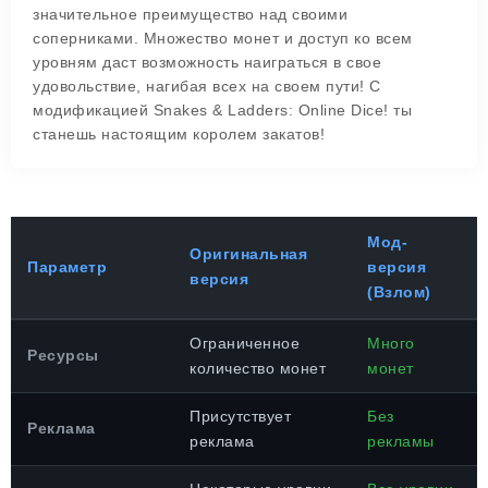
значительное преимущество над своими
соперниками. Множество монет и доступ ко всем
уровням даст возможность наиграться в свое
удовольствие, нагибая всех на своем пути! С
модификацией Snakes & Ladders: Online Dice! ты
станешь настоящим королем закатов!
Мод-
Оригинальная
Параметр
версия
версия
(Взлом)
Ограниченное
Много
Ресурсы
количество монет
монет
Присутствует
Без
Реклама
реклама
рекламы