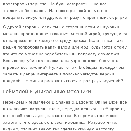
просторах интернета. Но будь осторожен – не все
«взломы» безопасны! На некоторых сайтах можно
подцепить вирус или другой, ни разу не приятный, сюрприз.
С другой стороны, если ты не сторонник таких штуковин,
можешь просто понаслаждаться честной игрой, трясущаяся
от напряжения в каждую секунду броска! Если ты всё-таки
решил попробовать найти взлом или мод, будь готов к тому,
что что-то может не заработать или попросту сломаться.
Весь вечер убил на поиски, а на утро остался без учета
игровых достижений? Ну, как-то так. В общем, прежде чем
залезть в дебри интернета в поисках хакнутой версии,
подумай – стоит ли рисковать своей игрой ради мучений?
Геймплей и уникальные механики
Перейдем к геймплею! В
Snakes & Ladders: Online Dice!
всё
по классике: кидаешь кости, передвигаешься – всё просто,
но не всё так гладко, как кажется. Во время игры можно
заметить, что здесь есть своя изюминка! Разработчики,
видимо, отлично знают, как сделать скучную настолку