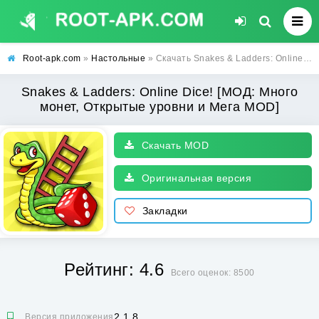
Root-apk.com
»
Настольные
» Скачать Snakes & Ladders: Online Dice! [МОД: Много монет, Открытые уровни и Мега MOD] | Взлом Snakes & Ladders: Online Dice! на Андроид
Snakes & Ladders: Online Dice! [МОД: Много
монет, Открытые уровни и Мега MOD]
Скачать MOD
Оригинальная версия
Закладки
Рейтинг: 4.6
Всего оценок: 8500
2.1.8
Версия приложения: