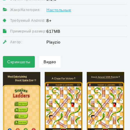
Настольные
Жанр/Категория:
8+
Требуемый Android:
617MB
Примерный размер:
Playzio
Автор:
Скриншоты
Видео