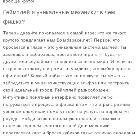
вообще круто!
Геймплей и уникальные механики: в чем
фишка?
Теперь давайте покопаемся в самой игре: что же такого
крутого предлагает нам Boardspace.net? Первое, что
бросается в глаза – это уникальная система матчей. Ты
заходишь и выбираешь, против кого играть — будь то
друзья или случайные соперники со всего мира. И если ты
откроешь вкладку с играми, то увидишь, что выбор просто
офигенный! Каждый найдет что-то по вкусу: ты можешь
заблудиться в мире воинствующих эльфов или построить
свой идеальный город.
Геймплей
разнообразен.
Интуитивно понятный интерфейс позволяет легко
погружаться в процесс, а фишка в том, что игры с разным
уровнем сложности помогут тебе не уснуть на первом же
раунде. Найди свою настольную страсть и, возможно,
станешь королем золотого стола! Да и механики
перетасовки карт и броска кубиков также отлично переданы