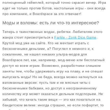
полноценный геймплей, который точно скрасит вечер. Игра
идет не только против ботов, настольные игры - они всегда
про компанию, и Boardspace за это отвечает!
Моды и взломы: есть ли что-то интересное?
Теперь о таинственных модах, ребятки. Любителям этого
жанра стоит присмотреться к
Farkle - Zonk Dice Game
.
Крутой мод уже на сайте. Кто не мечтает играть с
бесконечными деньгами, а? Погуглил я немного и, к
сожалению, не нашел никаких ультра-модов для
Boardspace.net, как, например, мод-меню или бесплатный
доступ ко всем играм. Возможно, разработчики слишком
заняты тем, чтобы удерживать игру на плаву, и не спешат
выпускать моды! Но не беда, всегда можно наткнуться на
взломанные версии: пусть там и не мясные читы с
бесконечными бабками, но доступ к неограниченному
количеству игр может оказаться дельным подспорьем. Не
забывай, что качать такие вещи — это как покататься на
бандитском велике: иногда страшно, но если пофартит, то