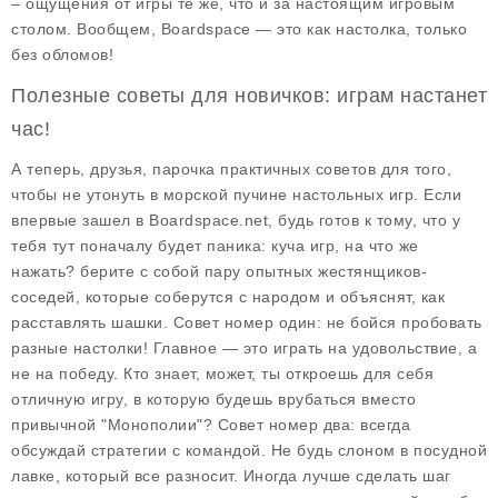
– ощущения от игры те же, что и за настоящим игровым
столом. Вообщем, Boardspace — это как настолка, только
без обломов!
Полезные советы для новичков: играм настанет
час!
А теперь, друзья, парочка практичных советов для того,
чтобы не утонуть в морской пучине настольных игр. Если
впервые зашел в Boardspace.net, будь готов к тому, что у
тебя тут поначалу будет паника: куча игр, на что же
нажать? берите с собой пару опытных жестянщиков-
соседей, которые соберутся с народом и объяснят, как
расставлять шашки.
Совет номер один
: не бойся пробовать
разные настолки! Главное — это играть на удовольствие, а
не на победу. Кто знает, может, ты откроешь для себя
отличную игру, в которую будешь врубаться вместо
привычной "Монополии"?
Совет номер два
: всегда
обсуждай стратегии с командой. Не будь слоном в посудной
лавке, который все разносит. Иногда лучше сделать шаг