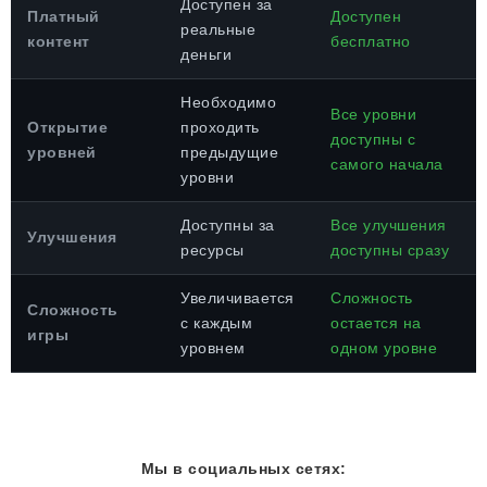
Доступен за
Платный
Доступен
реальные
контент
бесплатно
деньги
Необходимо
Все уровни
Открытие
проходить
доступны с
уровней
предыдущие
самого начала
уровни
Доступны за
Все улучшения
Улучшения
ресурсы
доступны сразу
Увеличивается
Сложность
Сложность
с каждым
остается на
игры
уровнем
одном уровне
Мы в социальных сетях: