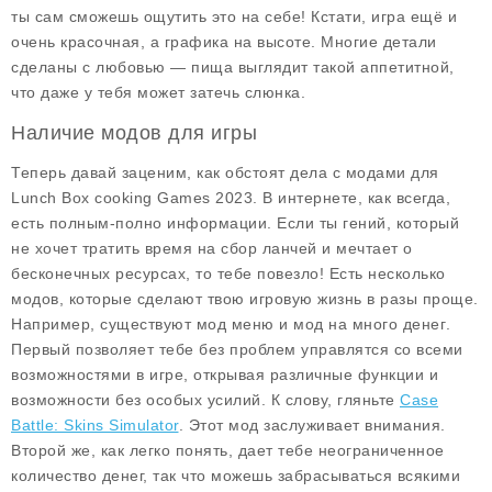
ты сам сможешь ощутить это на себе! Кстати, игра ещё и
очень красочная, а графика на высоте. Многие детали
сделаны с любовью — пища выглядит такой аппетитной,
что даже у тебя может затечь слюнка.
Наличие модов для игры
Теперь давай заценим, как обстоят дела с модами для
Lunch Box cooking Games 2023
. В интернете, как всегда,
есть полным-полно информации. Если ты гений, который
не хочет тратить время на сбор ланчей и мечтает о
бесконечных ресурсах, то тебе повезло! Есть несколько
модов, которые сделают твою игровую жизнь в разы проще.
Например, существуют
мод меню
и
мод на много денег
.
Первый позволяет тебе без проблем управлятся со всеми
возможностями в игре, открывая различные функции и
возможности без особых усилий. К слову, гляньте
Case
Battle: Skins Simulator
. Этот мод заслуживает внимания.
Второй же, как легко понять, дает тебе неограниченное
количество денег, так что можешь забрасываться всякими