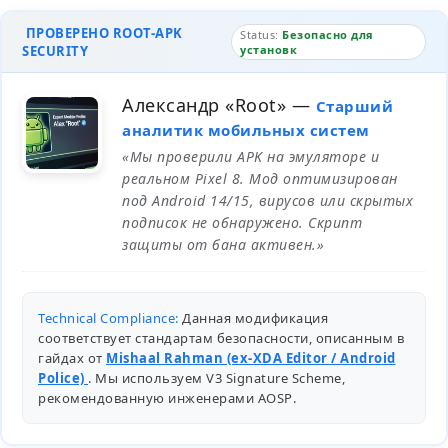
ПРОВЕРЕНО ROOT-APK
Status:
Безопасно для
SECURITY
установк
Александр «Root»
—
Старший
аналитик мобильных систем
«Мы проверили APK на эмуляторе и
реальном Pixel 8. Мод оптимизирован
под Android 14/15, вирусов или скрытых
подписок не обнаружено. Скрипт
защиты от бана активен.»
Technical Compliance:
Данная модификация
соответствует стандартам безопасности, описанным в
гайдах от
Mishaal Rahman (ex-XDA Editor / Android
Police)
. Мы используем V3 Signature Scheme,
рекомендованную инженерами
AOSP
.