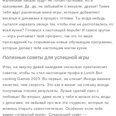
маленькие заказы будут не только сытными, но и
красивыми. Да, да, не забывайте о визуале, друзья! Также
тебя ждут различные мини-игры, которые добавляют
веселья и динамики в процесс готовки. Ты когда-нибудь
пытался нарезать овощи так, чтобы они не расползались по
всей кухне? Готовься к настоящей борьбе! И самое крутое
— игра учитывает твой прогресс, так что по мере
прохождения ты открываешь новые обучающие программы,
которые делают тебя настоящим магом кухни.
Полезные советы для успешной игры
Итак, на закуску давай накидаем несколько практических
советов, чтобы ты стал настоящим профи в
Lunch Box
cooking Games 2023
. Во-первых, не спеши! Иногда важнее
качество, чем скорость. Это как в жизни: на спешку всегда
получаешь плохие результаты. Лучше сделай ланч с
любовью! Во-вторых, даже если у тебя в запасе есть моды
с деньгами, не забывай про все эти «чудеса», которые ты
можешь открыть самостоятельно. Особенно если тебе
важен «открытый всем». Следующий совет —