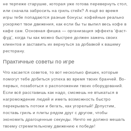
не терпеже старушке, которая уже готова перевернуть стол,
или сначала забросить на гриль стейк? А ещё во время
игры тебе попадаются
разные бонусы
: кофейные реально
ускоряют твои движения, как если бы ты выпил весь кофе в
кафе сам. Основная фишка — организация эффекта 'фаст-
фуд', когда ты как можно быстрее должен зажечь своих
клиентов и заставить их вернуться за добавкой к вашему
ресторану.
Практичные советы по игре
Что касается советов, то вот несколько фишек, которые
помогут тебе добиться успеха во время твоих бранчей. Во-
первых,
позаботься о расположении твоих оборудований
.
Если всё расставишь как надо, сможешь не втыкаться в
нагромождение людей и иметь возможность быстро
перекрывать потоки и бегать, как угорелый! Допустим,
поставь гриль и плиты рядом друг с другом, чтобы
экономить драгоценные секунды. Ничто не должно мешать
твоему стремительному движению к победе!