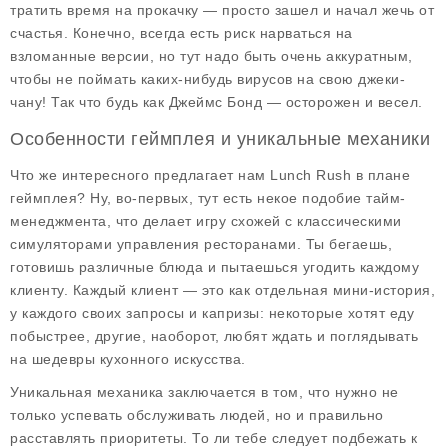
тратить время на прокачку — просто зашел и начал жечь от
счастья. Конечно, всегда есть риск нарваться на
взломанные версии, но тут надо быть очень аккуратным,
чтобы не поймать каких-нибудь вирусов на свою джеки-
чану! Так что будь как Джеймс Бонд — осторожен и весел.
Особенности геймплея и уникальные механики
Что же интересного предлагает нам Lunch Rush в плане
геймплея? Ну, во-первых, тут есть
некое подобие тайм-
менеджмента
, что делает игру схожей с классическими
симуляторами управления ресторанами. Ты бегаешь,
готовишь различные блюда и пытаешься угодить каждому
клиенту. Каждый клиент — это как отдельная мини-история,
у каждого своих запросы и капризы: некоторые хотят еду
побыстрее, другие, наоборот, любят ждать и поглядывать
на шедевры кухонного искусства.
Уникальная механика заключается в том, что нужно не
только успевать обслуживать людей, но и правильно
расставлять приоритеты. То ли тебе следует подбежать к