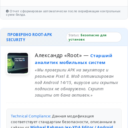
Отчет сформирован автоматически после верификации контрольных
сумм билда.
ПРОВЕРЕНО ROOT-APK
Status:
Безопасно для
SECURITY
установк
Александр «Root»
—
Старший
аналитик мобильных систем
«Мы проверили APK на эмуляторе и
реальном Pixel 8. Мод оптимизирован
под Android 14/15, вирусов или скрытых
подписок не обнаружено. Скрипт
защиты от бана активен.»
Technical Compliance:
Данная модификация
соответствует стандартам безопасности, описанным в
гайдах от
Mishaal Rahman (ex-XDA Editor / Android