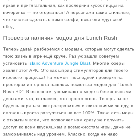
яркая и притягательная, как последний кусок пиццы на
вечеринке — не оторваться! А персонажи такие стильные,
что хочется сделать с ними селфи, пока они ждут свой
обед.
Проверка наличия модов для Lunch Rush
Теперь давай разберёмся с модами, которые могут сделать
твою жизнь в игре ещё круче. Раз уж зашли советуем
установить
Island Adventure Jungle Blast
. Многие юзеры
хвалят этот APK. Это как шприц стимуляторов для твоего
игрового процесса! На момент последней проверки на
просторах интернета нашлось несколько модов для "Lunch
Rush HD". В основном, упоминают о моде с
бесконечными
деньгами
, что, согласись, это просто огонь! Теперь ты не
будешь париться, как расправиться с квитанциями за еду, а
сможешь просто разгуляться на все 100%. Также есть моды
с
открытым всем
, что позволяет нам сразу же получить
доступ ко всем вкусняшкам и возможностям игры, даже не
заморачиваясь над уровнем. Классно, когда не надо