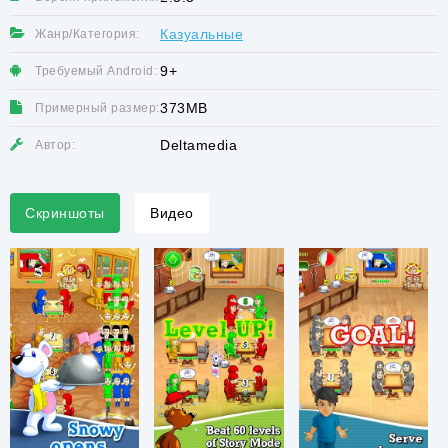
Казуальные
Жанр/Категория:
9+
Требуемый Android:
373MB
Примерный размер:
Deltamedia
Автор:
Скриншоты
Видео