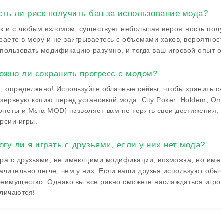
сть ли риск получить бан за использование мода?
к и с любым взломом, существует небольшая вероятность полу
раете в меру и не заигрываетесь с объемами хаков, вероятно
пользовать модификацию разумно, и тогда ваш игровой опыт 
ожно ли сохранить прогресс с модом?
, определенно! Используйте облачные сейвы, чтобы хранить с
зервную копию перед установкой мода. City Poker: Holdem, O
неты и Мега MOD] позволяет вам не терять свои достижения, 
рсии игры.
огу ли я играть с друзьями, если у них нет мода?
ра с друзьями, не имеющими модификации, возможна, но имей
ачительно легче, чем у них. Если ваши друзья используют об
еимущество. Однако вы все равно сможете наслаждаться игро
личаются!