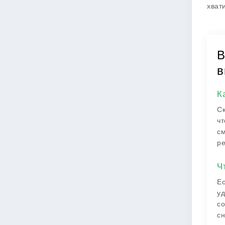
хват
В
в
К
Ск
чт
см
ре
Ч
Ес
уд
со
сн