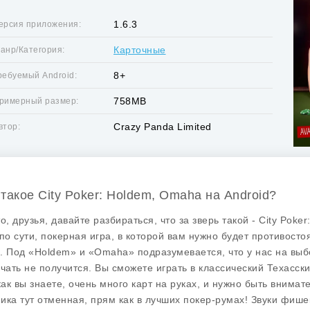
1.6.3
ерсия приложения:
Карточные
анр/Категория:
8+
ребуемый Android:
758MB
римерный размер:
Crazy Panda Limited
втор:
 такое City Poker: Holdem, Omaha на Android?
то, друзья, давайте разбираться, что за зверь такой - City Po
 по сути, покерная игра, в которой вам нужно будет противостоя
. Под «Holdem» и «Omaha» подразумевается, что у нас на выбо
учать не получится. Вы сможете играть в классический Техасс
 как вы знаете, очень много карт на руках, и нужно быть внима
ика тут отменная, прям как в лучших покер-румах! Звуки фиш