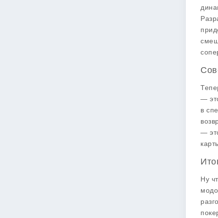
дина
Разр
приде
смеш
сопе
Сов
Тепе
— эт
в сп
возв
— эт
карт
Ито
Ну ч
модо
разг
поке