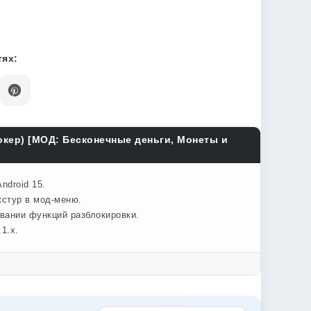
ях:
окер) [МОД: Бесконечные деньги, Монеты и
ndroid 15.
кстур в мод-меню.
овании функций разблокировки.
1.x.