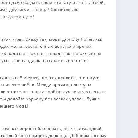
ожно даже создать свою комнату и звать друзей,
ыми друзьями, вперед! Сразитесь за
 в жутком ауте!
этой игры. Скажу так, моды для City Poker, как
модах-меню, бесконечных деньгах и прочих
их наличие, пока не нашел. Так что сильно не
усы, а то глядишь, наткнётесь на что-то
ыть всё и сразу, но, как правило, эти штуки
ся из-за ошибок. Между прочим, советуем
если хотите по порогу пройти, лучше делать это с
 и делайте карьеру без всяких уловок. Лучше
ающего мода!
 о том, как хорошо блефовать, но и о командной
и каждый хочет выжить до конца. Добавим к этому