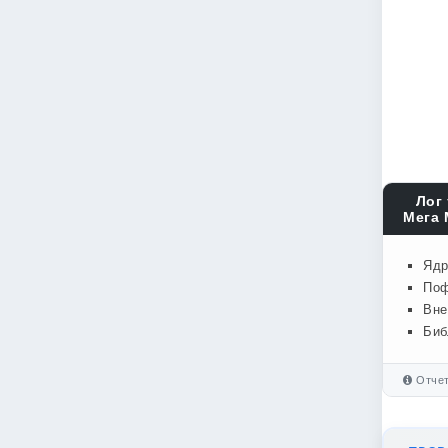
Лог 
Мега 
Ядр
Поф
Вне
Биб
Отчет