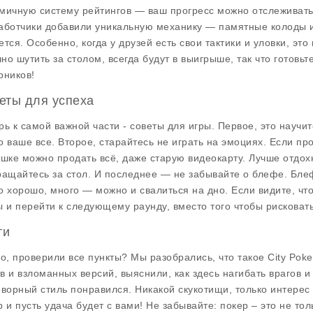
мичную систему рейтингов — ваш прогресс можно отслеживать,
аботчики добавили уникальную механику — памятные колоды и 
тся. Особенно, когда у друзей есть свои тактики и уловки, это 
но шутить за столом, всегда будут в выигрыше, так что готовьт
рников!
еты для успеха
рь к самой важной части - советы для игры. Первое, это научи
о ваше все. Второе, старайтесь не играть на эмоциях. Если про
ешке можно продать всё, даже старую видеокарту. Лучше отдохн
ращайтесь за стол. И последнее — не забывайте о блефе. Блеф
о хорошо, много — можно и свалиться на дно. Если видите, что
ы и перейти к следующему раунду, вместо того чтобы рисковать 
ги
то, проверили все пункты? Мы разобрались, что такое City Pok
в и взломанных версий, выяснили, как здесь нагибать врагов и
оворный стиль понравился. Никакой скукотищи, только интерес 
р и пусть удача будет с вами! Не забывайте: покер – это не тол