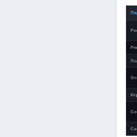
Па
Ре
Ре
Пл
От
Иг
Со
Си