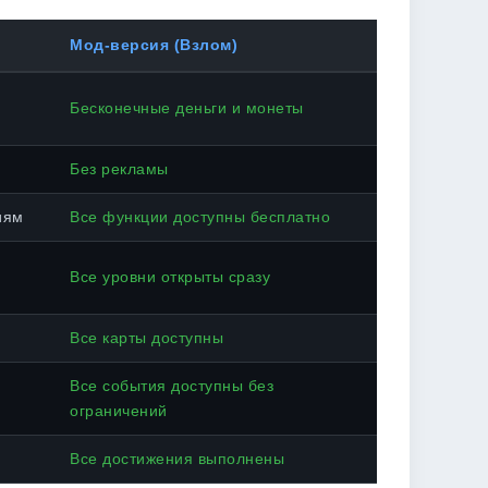
Мод-версия (Взлом)
Бесконечные деньги и монеты
Без рекламы
иям
Все функции доступны бесплатно
Все уровни открыты сразу
Все карты доступны
Все события доступны без
ограничений
Все достижения выполнены