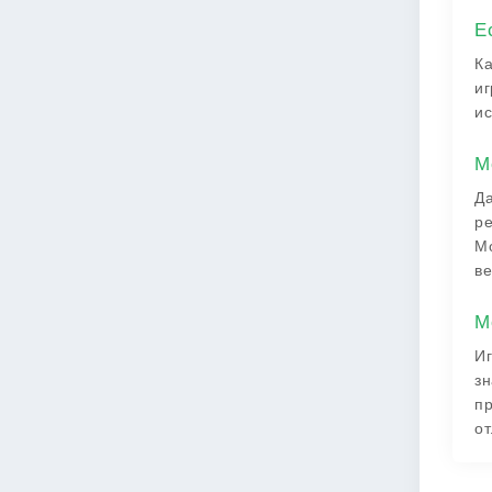
Е
Ка
иг
ис
М
Да
ре
Мо
ве
М
Иг
зн
пр
от