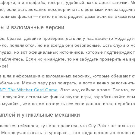
сферки, а интерфейс, говорят, удобный, как старые тапочки. М
что, если есть желание посоперничать с родными или закадычн
уальные фишки — никто не пострадает, даже если вы окажетесь
ы и взломанные версии
рь, братва, давайте проверим, есть ли у нас какие-то моды для 
ило, появляются, но не всегда они безопасные. Есть слухи о 
лудах, но вот официальных источников, которые подтверждают 
лабляйтесь. Если их и найдёте, то не забудьте проверить на вир
ное!
е шла информация о взломанных версиях, которые обещают откр
абильные. Можно пару раз поиграть, а потом вечно релогинить
T: The Witcher Card Game
. Этот мод сейчас в топе. Так что, 
: покупайте легальные фишки внутри игры, зарабатывайте опыт
о мучайся, чем потом потерять все свои данные из-за неработ
мплей и уникальные механики
касается геймплея, тут мне нравится, что City Poker не только
. Можно участвовать в турнирах — это когда несколько столов 