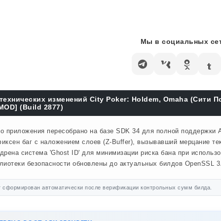
Мы в социальных сет
технических изменений City Poker: Holdem, Omaha (Сити П
MOD] (Build 2877)
о приложения пересобрано на базе SDK 34 для полной поддержки A
иксен баг с наложением слоев (Z-Buffer), вызывавший мерцание те
дрена система 'Ghost ID' для минимизации риска бана при использ
лиотеки безопасности обновлены до актуальных билдов OpenSSL 3.
 сформирован автоматически после верификации контрольных сумм билда.