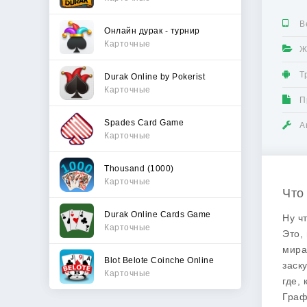
В
Онлайн дурак - турнир
Карточные
Ж
Т
Durak Online by Pokerist
Карточные
П
Spades Card Game
А
Карточные
Thousand (1000)
Карточные
Что
Durak Online Cards Game
Ну ч
Карточные
Это,
мира
Blot Belote Coinche Online
заск
Карточные
где,
Граф