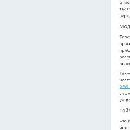
атмо
так 
вирт
Мод
Тепе
прав
приб
расс
опас
Такж
нест
GWEN
умом
уж п
Гей
Что 
игре