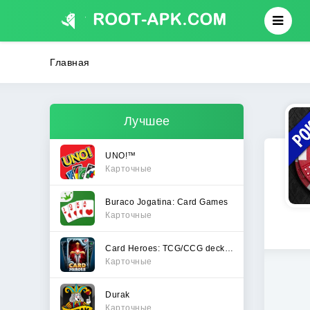
Главная
Лучшее
UNO!™
Карточные
Buraco Jogatina: Card Games
Карточные
Card Heroes: TCG/CCG deck Wars
Карточные
Durak
Карточные