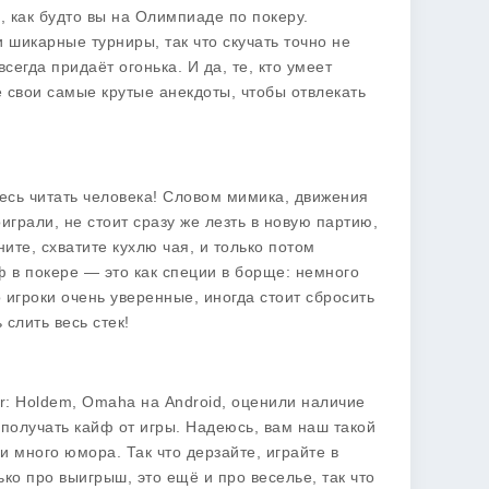
 как будто вы на Олимпиаде по покеру.
шикарные турниры, так что скучать точно не
всегда придаёт огонька. И да, те, кто умеет
е свои самые крутые анекдоты, чтобы отвлекать
тесь читать человека! Словом мимика, движения
играли, не стоит сразу же лезть в новую партию,
ите, схватите кухлю чая, и только потом
 в покере — это как специи в борще: немного
 игроки очень уверенные, иногда стоит сбросить
слить весь стек!
er: Holdem, Omaha на Android, оценили наличие
 получать кайф от игры. Надеюсь, вам наш такой
и много юмора. Так что дерзайте, играйте в
ько про выигрыш, это ещё и про веселье, так что