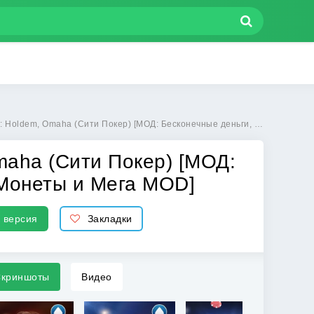
(Сити Покер) [МОД: Бесконечные деньги, Монеты и Мега MOD] | Взлом City Poker: Holdem, Omaha на Андроид
Omaha (Сити Покер) [МОД:
 Монеты и Мега MOD]
 версия
Закладки
криншоты
Видео