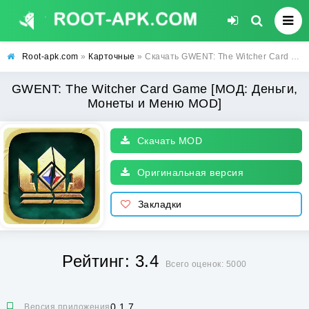
Root-apk.com
»
Карточные
» Скачать GWENT: The Witcher Card Game [МОД: Деньги, Монеты и Меню MOD] | Взлом GWENT: The Witcher Card Game на Андроид
GWENT: The Witcher Card Game [МОД: Деньги,
Монеты и Меню MOD]
Скачать MOD
Оригинальная версия
Закладки
Рейтинг: 3.4
Всего оценок: 5000
0.1.7
Версия приложения: