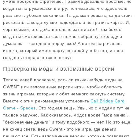
уметь построить стратегию. Правила довольно простые, но
когда ты погружаешься в игру, понимаешь, что здесь есть
реально глубокая механика. Ты должен решать, когда стоит
рисковать, а когда лучше подождать и не тратить карты. И,
черт возьми, это действительно затягивает! Тем более,
когда ты смотришь на свою нежно-собранную колоду и
думаешь — сегодня я порву всех! А потом встречаешь
игрока, который имеет карту, которой у тебя нет, и твоя
гордость отправляется в нокаут.
Проверка на моды и взломанные версии
Теперь давай проверим, есть ли какие-нибудь моды на
GWENT или взломанные версии игры, чтобы облегчить
жизнь игрокам, которые любят немного хакнуть систему.
Вместе с этим рекомендуем установить
Call Bridge Card
Game - Spades
. Это годная вещь. Увы, но с модами тут не
так все радужно. Как оказалось, модов вроде "мод меню",
"бесконечные деньги" и тому подобного — нет. Но это еще
не конец света, ведь Gwent - это не игра, где деньги
решают все! Есть взломанные версии, которые позволяют