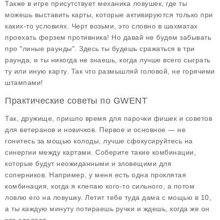
Также в игре присутствует механика ловушек, где ты
можешь выставить карты, которые активируются только при
каких-то условиях. Черт возьми, это словно в шахматах
проехать ферзем противника! Но давай не будем забывать
про "линые раунды". Здесь ты будешь сражаться в три
раунда, и ты никогда не знаешь, когда лучше всего сыграть
ту или иную карту. Так что размышляй головой, не горячими
штампами!
Практические советы по GWENT
Так, дружище, пришло время для парочки фишек и советов
для ветеранов и новичков. Первое и основное — не
гонитесь за мощью колоды, лучше сфокусируйтесь на
синергии между картами. Соберите такие комбинации,
которые будут неожиданными и зловещими для
соперников. Например, у меня есть одна проклятая
комбинация, когда я клепаю кого-то сильного, а потом
ловлю его на ловушку. Летит тебе туда дама с мощью в 10,
а ты каждую минуту потираешь ручки и ждешь, когда же он