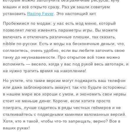
которым можно заполучить безграничные ресурсы, кучу
машин и всё открыто сразу. Раз уж зашли советуем
установить
Racing Fever
. Это настоящий хит.
Пробежимся по модам: у нас есть мод меню, который
позволяет легко изменять параметры игры. Вы можете
включать и отключать различные плюшки, так сказать,
nibble по-русски. Есть и моды на бесконечные деньги, что,
согласитесь, очень удобно, если вы любите заточить свою
тачку до неузнаваемости. Про открытое всё тоже можно
вспомнить — весело, когда у вас под рукой весь автопарк, и
не нужно тратить время на накопление!
Но учтите, что такие версии могут поджарить ваш телефон
или даже заблокировать аккаунт, так что будьте осторожны:
в нашем мире все хороши с умом, и экономить свои нервы
стоит не меньше денег. Короче, если хотите просто
поиграть, лучше садитесь в ряды честных геймеров и не
сталкивайтесь с подводными камнями взломанных версий.
Хотя, кто я такой, чтобы что-то запрещать, верно? Все в
ваших руках!