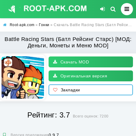
Root-apk.com
»
Гонки
» Скачать Battle Racing Stars (Батл Рейсинг Старс) [МОД: Деньги, Монеты и Меню MOD] | Взлом Battle Racing Stars на Андроид
Battle Racing Stars (Батл Рейсинг Старс) [МОД:
Деньги, Монеты и Меню MOD]
Скачать MOD
Оригинальная версия
Закладки
Рейтинг: 3.7
Всего оценок: 7200
0.9.7
Версия приложения: