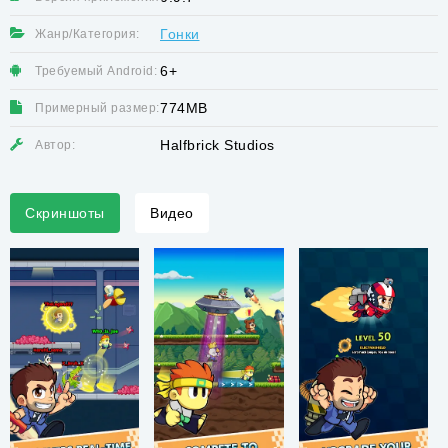
Гонки
Жанр/Категория:
6+
Требуемый Android:
774MB
Примерный размер:
Halfbrick Studios
Автор:
Скриншоты
Видео