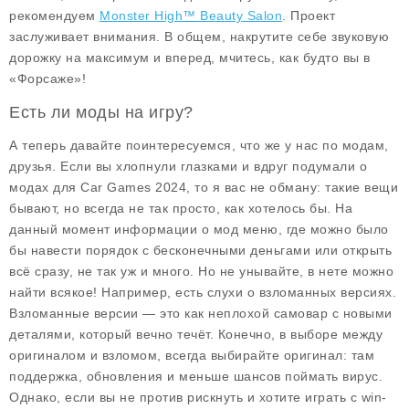
рекомендуем
Monster High™ Beauty Salon
. Проект
заслуживает внимания. В общем, накрутите себе звуковую
дорожку на максимум и вперед, мчитесь, как будто вы в
«Форсаже»!
Есть ли моды на игру?
А теперь давайте поинтересуемся, что же у нас по модам,
друзья. Если вы хлопнули глазками и вдруг подумали о
модах для Car Games 2024
, то я вас не обману: такие вещи
бывают, но всегда не так просто, как хотелось бы. На
данный момент информации о мод меню, где можно было
бы навести порядок с бесконечными деньгами или открыть
всё сразу, не так уж и много. Но не унывайте, в нете можно
найти всякое! Например, есть слухи о взломанных версиях.
Взломанные версии — это как неплохой самовар с новыми
деталями, который вечно течёт. Конечно, в выборе между
оригиналом и взломом, всегда выбирайте оригинал: там
поддержка, обновления и меньше шансов поймать вирус.
Однако, если вы не против рискнуть и хотите играть с win-