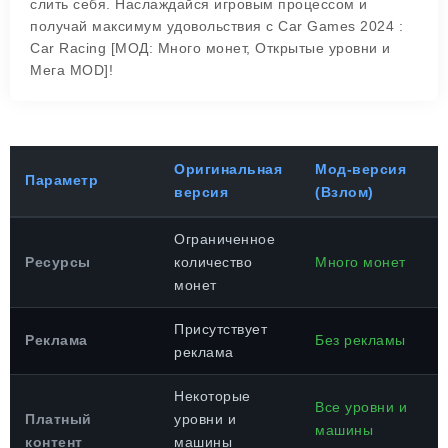
слить себя. Наслаждайся игровым процессом и
получай максимум удовольствия с Car Games 2024 :
Car Racing [МОД: Много монет, Открытые уровни и
Мега MOD]!
Оригинальная
Мод-версия
Параметр
версия
(Взлом)
Ограниченное
Ресурсы
количество
Много монет
монет
Присутствует
Реклама
Без рекламы
реклама
Некоторые
Все уровни и
Платный
уровни и
машины
контент
машины