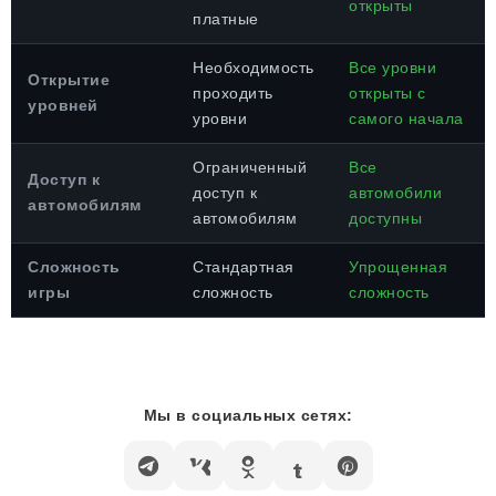
открыты
платные
Необходимость
Все уровни
Открытие
проходить
открыты с
уровней
уровни
самого начала
Ограниченный
Все
Доступ к
доступ к
автомобили
автомобилям
автомобилям
доступны
Сложность
Стандартная
Упрощенная
игры
сложность
сложность
Мы в социальных сетях: