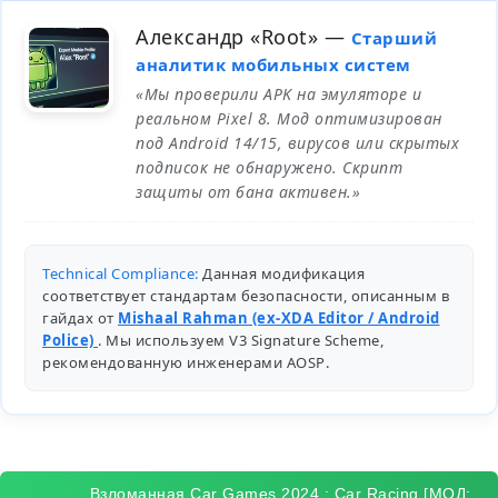
Александр «Root»
—
Старший
аналитик мобильных систем
«Мы проверили APK на эмуляторе и
реальном Pixel 8. Мод оптимизирован
под Android 14/15, вирусов или скрытых
подписок не обнаружено. Скрипт
защиты от бана активен.»
Technical Compliance:
Данная модификация
соответствует стандартам безопасности, описанным в
гайдах от
Mishaal Rahman (ex-XDA Editor / Android
Police)
. Мы используем V3 Signature Scheme,
рекомендованную инженерами
AOSP
.
Взломанная Car Games 2024 : Car Racing [МОД: