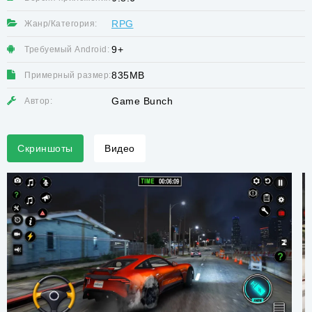
RPG
Жанр/Категория:
9+
Требуемый Android:
835MB
Примерный размер:
Game Bunch
Автор:
Скриншоты
Видео