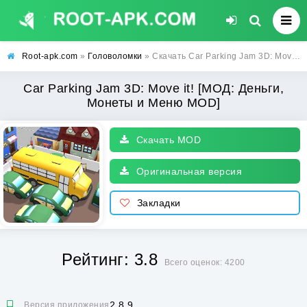
Root-apk.com
»
Головоломки
» Скачать Car Parking Jam 3D: Move it! [МОД: Деньги, Монеты и Меню MOD] | Взлом Car Parking Jam 3D: Move it! на Андроид
Car Parking Jam 3D: Move it! [МОД: Деньги,
Монеты и Меню MOD]
Скачать MOD
Оригинальная версия
Закладки
Рейтинг: 3.8
Всего оценок: 4200
2.8.9
Версия приложения: