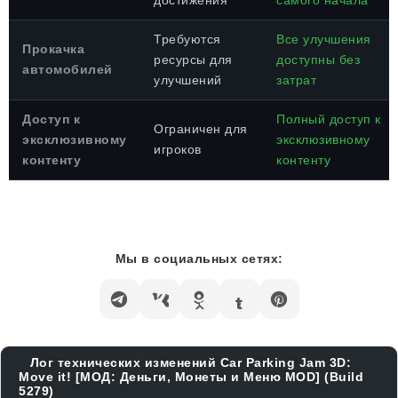
достижения
самого начала
Требуются
Все улучшения
Прокачка
ресурсы для
доступны без
автомобилей
улучшений
затрат
Доступ к
Полный доступ к
Ограничен для
эксклюзивному
эксклюзивному
игроков
контенту
контенту
Мы в социальных сетях:
Лог технических изменений Car Parking Jam 3D:
Move it! [МОД: Деньги, Монеты и Меню MOD] (Build
5279)