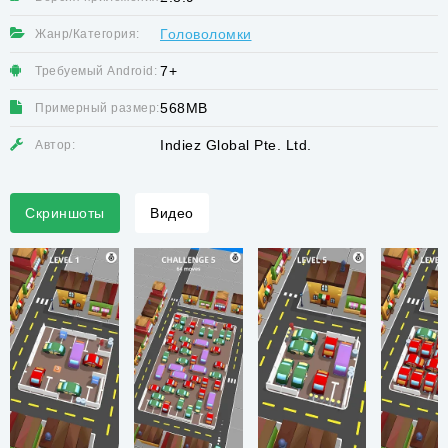
Головоломки
Жанр/Категория:
7+
Требуемый Android:
568MB
Примерный размер:
Indiez Global Pte. Ltd.
Автор:
Скриншоты
Видео