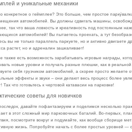
мплей и уникальные механики
то конкретное о
геймплее
? Это больше, чем простое парку́вал
мещения автомобилей. Вы должны сдвигать машины, освобожда
нее, так что ваша ловкость и креативность под постоянным на
ающихся автомобилей! Вы пытаетесь проехать, а тут безобраз
есь вы не только параллель паркуете, но и активно двигаете др
сса растет, но и адреналин зашкаливает!
ре также есть возможность зарабатывать
игровые награды
, кот
ывать новые уровни и получать разные плюшки, как в реальной 
твуете себя грузчиком автомобилей, а скорее просто желаете о
альные эффекты и звуки – они делают весь процесс более увле
! Так что готовьтесь к чертовой катавасии на парковке!
ктические советы для новичков
последок, давайте пофантазируем и поделимся несколько практ
пает в этот сложный мир парковочных баталий. Во-первых,
пла
твия, посмотрите вокруг и подумайте, как вообще сборище ме
тивную жизнь. Попробуйте начать с более простых уровней — о