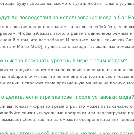
еграды будут сброшены: сможете лутать любые тачки и улучш
удут ли последствия за использование мода в Car Par
пользование данного хак может повлечь за собой бан, если 
рверам. Чтобы избежать этого, играйте в одиночном режиме 
лнений о том, что вас забанят. И помните, моды, такие как Car
неты и Меню MOD], лучше всего заходят в локальных режима
ак быстро прокачать уровень в игре с этим модом?
ачала получите максимальное количество опыта, выполняя за
гко набирать очки, так что не поленитесь тратить свои новые 
ожидании, используя свою прокачанную машину на полную мо
то делать, если игра зависает после установки мода?
ли вы поймали фриз во время игры, это может быть связано с
пробуйте снизить визуальные настройки или перезагрузите иг
 вызывает сбоев, так что вы сможете беспрепятственно продвиг
колько автомобилей доступно с модом и как их разб