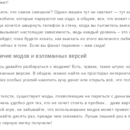
жет!
аете, что самое смешное? Одних машин тут не хватает — тут е
мобили, которые паркуются как надо, в общем, все, что может
да хочется швырнуть телефон в стену, когда вы пытаетесь выех
 вызывает настоящую зависимость, ведь каждый уровень – это 
сойдет, пока будете искать, как выехать из этого железного лаб
сейчас в топе. Если вы фанат парковок – вам сюда!
ичие модов и взломанных версий
рь давайте разбираться с модами! Есть, чуваки, такие штуки, к
манные версии. В общем, можно найти на просторах интернета
без особых усилий накопить кучу денег или открыть всё, что то
стности, существуют моды, позволяющие не париться с деньгам
очень удобно для тех, кто не хочет стоять в пробках… даже вир
ой игре, не забывайте, что использование модов может привести
майте десять раз, прежде чем скачивать. Лучше лишний раз в п
о черную метку получили!