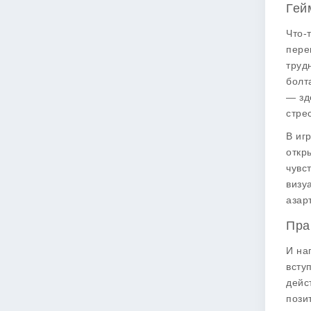
Гей
Что-
пере
труд
болт
— зд
стре
В иг
откр
чувс
визу
азарт
Пра
И на
всту
дейс
пози