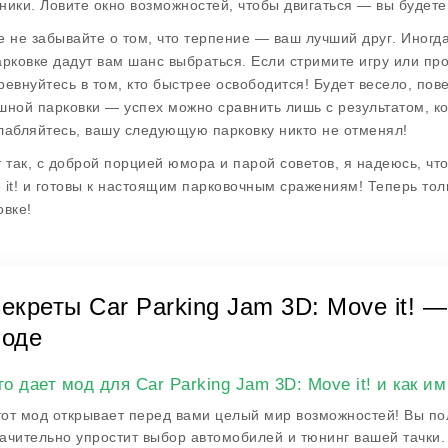
ники. Ловите окно возможностей, чтобы двигаться — вы будете
е не забывайте о том, что
терпение — ваш лучший друг
. Иногд
арковке дадут вам шанс выбраться. Если стримите игру или про
ревнуйтесь в том, кто быстрее освободится! Будет весело, пове
шной парковки — успех можно сравнить лишь с результатом, ко
лабляйтесь, вашу следующую парковку никто не отменял!
т так, с доброй порцией юмора и парой советов, я надеюсь, что
 it! и готовы к настоящим парковочным сражениям! Теперь тол
овке!
екреты Car Parking Jam 3D: Move it! —
оде
то дает мод для Car Parking Jam 3D: Move it! и как и
от мод открывает перед вами целый мир возможностей! Вы п
ачительно упростит выбор автомобилей и тюнинг вашей тачки.