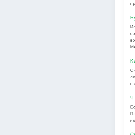
пр
Б
Ис
се
во
Мо
К
Сн
ле
в 
Ч
Ес
По
не
С