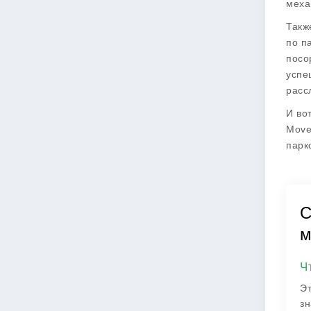
меха
Такж
по п
посо
успе
расс
И во
Move
парк
С
м
Ч
Эт
зн