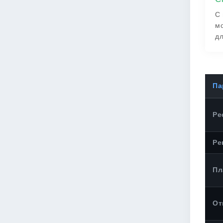
С 
мо
дл
Па
Ре
Ре
Пл
От