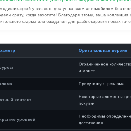
модификацией у вас есть доступ ко всем автомобилям без нео
дели сразу, когда захотите! Благодаря этому, ваша коллекция 
ительного фарма или ожидания для разблокировки новых таче
раметр
Оригинальная версия
Ограниченное количеств
сурсы
и монет
клама
Присутствует реклама
Некоторые элементы тр
атный контент
покупки
Необходимы определен
крытие уровней
достижения