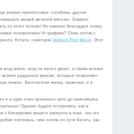
ще всякие препятствия: столбики, другие
 помешать вашей великой миссии. Злавьте,
ать из этого потока! Но именно благодаря этому,
новая головоломка! А графика? Семь потов с
иринта. Кстати, советуем
Unblock Red Wood
. Этот
ак
мод меню
,
мод на много денег
, а также всякие
 всякие радужные версии, которые позволяют
лько можно. Бесплатная жизнь, мамочки, я в
и и в один клик прокачать авто до максимума,
туальных! Однако будьте осторожны, как в
 к блокировке вашего аккаунта в игре, так что
робке постоишь, чем потом по сети бегать, как