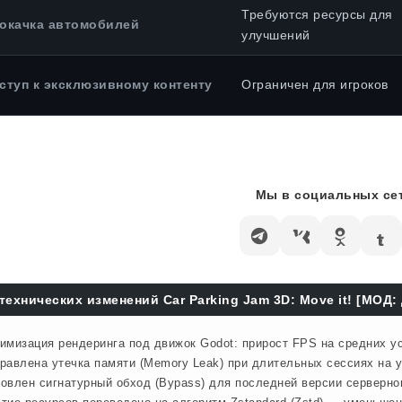
Требуются ресурсы для
окачка автомобилей
улучшений
ступ к эксклюзивному контенту
Ограничен для игроков
Мы в социальных сет
технических изменений Car Parking Jam 3D: Move it! [МОД:
имизация рендеринга под движок Godot: прирост FPS на средних у
равлена утечка памяти (Memory Leak) при длительных сессиях на у
овлен сигнатурный обход (Bypass) для последней версии серверног