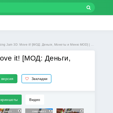
 Move it! [МОД: Деньги, Монеты и Меню MOD] | Взлом Car Parking Jam 3D: Move it! на Андроид
ove it! [МОД: Деньги,
 версия
Закладки
криншоты
Видео