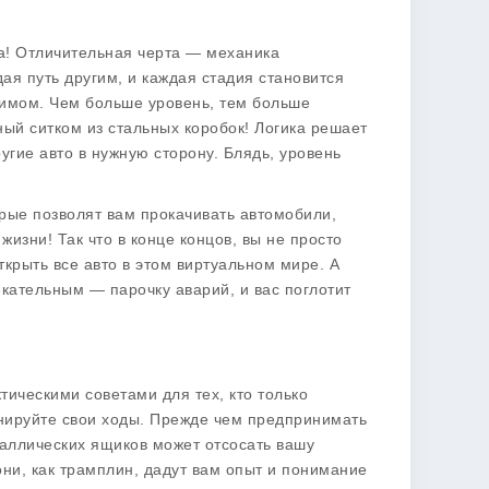
ка! Отличительная черта — механика
я путь другим, и каждая стадия становится
жимом. Чем больше уровень, тем больше
ный ситком из стальных коробок!
Логика
решает
угие авто в нужную сторону. Блядь, уровень
орые позволят вам прокачивать автомобили,
жизни! Так что в конце концов, вы не просто
ткрыть все авто в этом виртуальном мире. А
кательным — парочку аварий, и вас поглотит
ическими советами для тех, кто только
нируйте свои ходы
. Прежде чем предпринимать
таллических ящиков может отсосать вашу
ни, как трамплин, дадут вам опыт и понимание