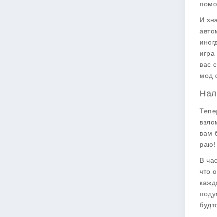
помо
И зн
авто
иног
игра
вас 
мод 
Нал
Тепе
взло
вам 
раю!
В ча
что 
кажд
поду
будт