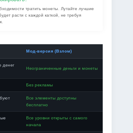
бходимости тратить монеты. Лутайте лучшие
будет расти с каждой каткой, не требуя
к.
Мод-версия (Взлом)
о денег
Неограниченные деньги и монеты
Без рекламы
ебуют
Все элементы доступны
бесплатно
ные
Все уровни открыты с самого
начала