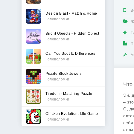
В
Design Blast - Match & Home
Головоломки
Ж
Т
Bright Objects - Hidden Object
Головоломки
П
Can You Spot It: Differences
А
Головоломки
Puzzle Block Jewels
Головоломки
Что 
Tiledom - Matching Puzzle
Эй, 
Головоломки
– эт
О, д
Chicken Evolution: Idle Game
авто
Головоломки
себя
этом