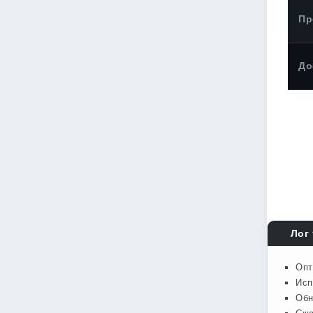
Пр
До
Лог 
Опт
Исп
Обн