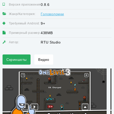
0.8.6
Версия приложения:
Головоломки
Жанр/Категория:
9+
Требуемый Android:
438MB
Примерный размер:
RTU Studio
Автор:
Скриншоты
Видео