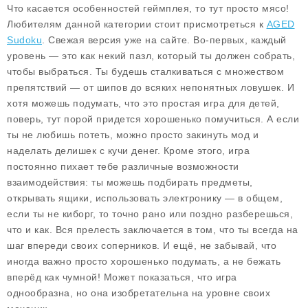
Что касается особенностей геймплея, то тут просто мясо!
Любителям данной категории стоит присмотреться к
AGED
Sudoku
. Свежая версия уже на сайте. Во-первых, каждый
уровень — это как некий пазл, который ты должен собрать,
чтобы выбраться. Ты будешь сталкиваться с множеством
препятствий — от шипов до всяких непонятных ловушек. И
хотя можешь подумать, что это простая игра для детей,
поверь, тут порой придется хорошенько помучиться. А если
ты не любишь потеть, можно просто закинуть мод и
наделать делишек с кучи денег. Кроме этого, игра
постоянно пихает тебе различные возможности
взаимодействия: ты можешь подбирать предметы,
открывать ящики, использовать электронику — в общем,
если ты не киборг, то точно рано или поздно разберешься,
что и как. Вся прелесть заключается в том, что ты всегда на
шаг впереди своих соперников. И ещё, не забывай, что
иногда важно просто хорошенько подумать, а не бежать
вперёд как чумной! Может показаться, что игра
однообразна, но она изобретательна на уровне своих