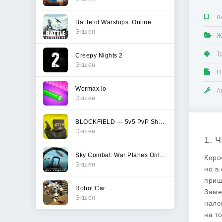
В
Battle of Warships: Online
Экшен
Ж
Т
Creepy Nights 2
Экшен
П
Wormax.io
А
Экшен
BLOCKFIELD — 5v5 PvP Shooter
Экшен
1. 
Sky Combat: War Planes Online
Коро
Экшен
но в
приш
Robot Car
Заме
Экшен
нале
на т