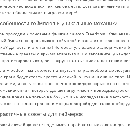
е игрой наслаждаться так, как она есть. Есть различные чаты 
ите за обновлениями в игровом мире!
Особенности геймплея и уникальные механики
рь проходим к основным фишкам самого
Freedoom
. Ключевая 
рый буквально пронизывает геймплей и заставляет вас снова о
ие? Да, есть, и его тонна! Не обману, в вашем распоряжении 
ственные гранаты с яркими этикетками. Но запомните, у каждог
т протестировать каждое – вдруг кто-то из них станет вашим ве
е в
Freedoom
вы сможете наткнуться на разнообразные ловушки
да враги будут стоять просто и спокойно, как мишени на тире.
аниями, и вот уже вы знаете, что в коридоре спрыгнет с потолк
ех «удивлений», которые делают игру живой и непредсказуемой
одите время не только на бой, но и на исследование местности
вается не только враг, но и мощная апгрейд для вашего обору
Практичные советы для геймеров
сякий случай давайте поделимся парой дельных советов для то