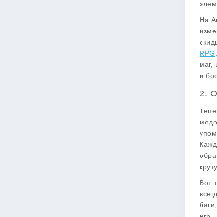
элем
На A
изме
скид
RPG
маг,
и бо
2. 
Тепе
модо
упом
Кажд
обра
крут
Вот 
всег
баги
игр 