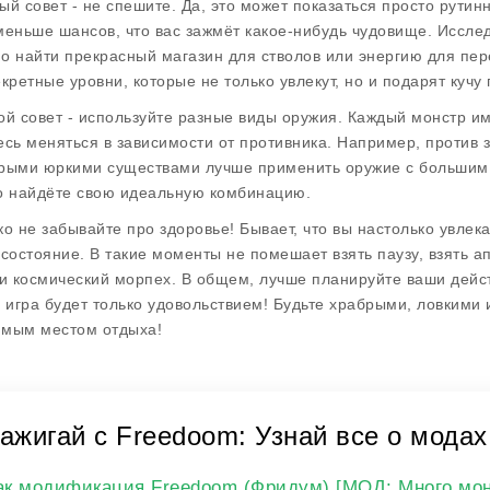
ый совет - не спешите. Да, это может показаться просто рутин
меньше шансов, что вас зажмёт какое-нибудь чудовище. Исслед
о найти прекрасный магазин для стволов или энергию для пер
екретные уровни, которые не только увлекут, но и подарят кучу 
ой совет - используйте разные виды оружия. Каждый монстр име
есь меняться в зависимости от противника. Например, против 
рыми юркими существами лучше применить оружие с большим 
о найдёте свою идеальную комбинацию.
ко не забывайте про здоровье! Бывает, что вы настолько увлек
 состояние. В такие моменты не помешает взять паузу, взять ап
 и космический морпех. В общем, лучше планируйте ваши дейст
я игра будет только удовольствием! Будьте храбрыми, ловкими 
мым местом отдыха!
ажигай с Freedoom: Узнай все о модах
ак модификация Freedoom (Фридум) [МОД: Много мон