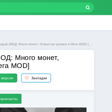
ОД: Много монет, Открытые уровни и Мега MOD] | Взлом Freedoom на Андроид
ОД: Много монет,
ега MOD]
 версия
Закладки
криншоты