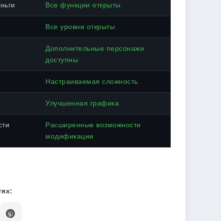
ньги
Все функции открыты
Все уровни открыты
Дополнительные персонажи
доступны
Настраиваемая сложность
Улучшенная графика
сти
Расширенные возможности
модификации
ях: