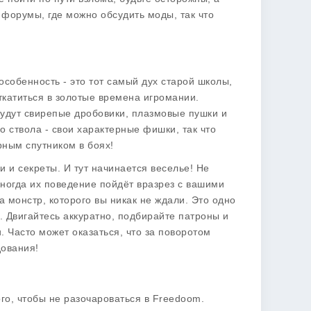
и форумы, где можно обсудить моды, так что
особенность - это тот самый дух старой школы,
ткатиться в золотые времена игромании.
будут свирепые дробовики, плазмовые пушки и
о ствола - свои характерные фишки, так что
рным спутником в боях!
 и секреты. И тут начинается веселье! Не
 Иногда их поведение пойдёт вразрез с вашими
а монстр, которого вы никак не ждали. Это одно
. Двигайтесь аккуратно, подбирайте патроны и
. Часто может оказаться, что за поворотом
дования!
го, чтобы не разочароваться в
Freedoom
.