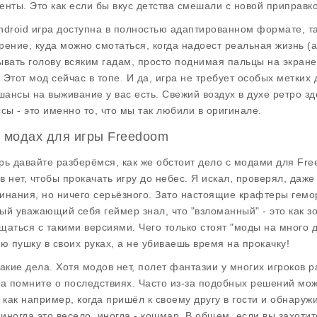
енты. Это как если бы вкус детства смешали с новой приправк
ndroid игра доступна в полностью адаптированном формате, так
рение, куда можно смотаться, когда надоест реальная жизнь (а
ывать голову всяким гадам, просто поднимая пальцы на экране
. Этот мод сейчас в топе. И да, игра не требует особых метких
 шансы на выживание у вас есть. Свежий воздух в духе ретро з
ссы - это именно то, что мы так любили в оригинале.
О модах для игры Freedoom
рь давайте разберёмся, как же обстоит дело с модами для Fr
в нет, чтобы прокачать игру до небес. Я искал, проверял, даже
инания, но ничего серьёзного. Зато настоящие крафтеры гемо
ый уважающий себя геймер знал, что "взломанный" - это как з
щаться с такими версиями. Чего только стоят "моды на много д
ую пушку в своих руках, а не убиваешь время на прокачку!
такие дела. Хотя модов нет, полет фантазии у многих игроков
да помните о последствиях. Часто из-за подобных решений мо
, как например, когда пришёл к своему другу в гости и обнаруж
- иногда это весело, иногда - кошмар. В общем, если вы захоти