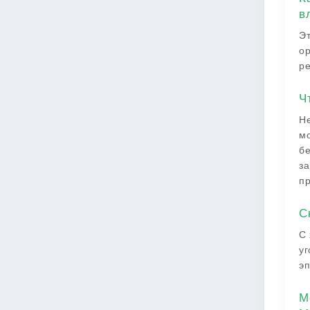
в
Эт
ор
ре
Ч
Не
мо
бе
за
п
С
С 
уг
эп
М