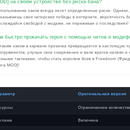
OD] на своем устройстве без риска бана?
пользование хаков всегда несет определенные риски. Однако
казываешь свои читерские победы в интернете, вероятность б
слаждайся свободой с модами, не переживая о последствиях!
ак быстро прокачать героя с помощью читов и моди
таким хаком в кармане прокачка превращается в настоящую пр
прувментов, улучши свое снаряжение и вали врагов налево и 
зными тактиками, чтобы стать королем боев в Freedoom (Фрид
ега MOD]!
раметр
Оригинальная версия
сурсы
Ограниченное количеств
клама
Включена