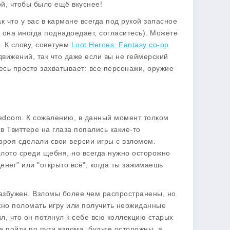
ой, чтобы было ещё вкуснее!
 что у вас в кармане всегда под рукой запасное
 она иногда поднадоедает, согласитесь). Можете
. К слову, советуем
Loot Heroes: Fantasy co-op
 движений, так что даже если вы не геймерский
десь просто захватывает: все персонажи, оружие
eedoom. К сожалению, в данный момент толком
 в Твиттере на глаза попались какие-то
рроя сделали свои версии игры с взломом.
олото среди щебня, но всегда нужно осторожно
енег" или "открыто всё", когда ты зажимаешь
 разбужен. Взломы более чем распространены, но
жно поломать игру или получить неожиданные
ил, что он потянул к себе всю коллекцию старых
те пойти по пути взлома, будьте осторожны, а