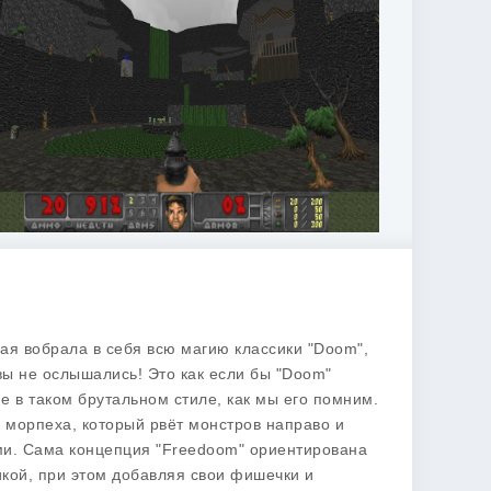
орая вобрала в себя всю магию классики "Doom",
 вы не ослышались! Это как если бы "Doom"
е в таком брутальном стиле, как мы его помним.
 морпеха, который рвёт монстров направо и
ями. Сама концепция "Freedoom" ориентирована
икой, при этом добавляя свои фишечки и