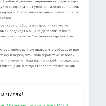
ной забавой, но чем медленнее вы будете идти,
уйте каждый уголок уровней; иногда за ящиком
езарядки. Особо внимательные смогут попасть
призов!
ет свои слабости и хитрости, так что не
зомби подойдёт мощный дробовик. А вот с
темпом стрельбы. Экспериментируйте и вы
аетесь уничтожением врагов, что забываете про
течку и перекусить. Ваш герой тоже человек,
вия и именно тогда вас не зажмёт ни один враг,
и хитрецами, и тогда
Freedoom
станет вашим
 и читах!
ет, Открытые уровни и Мега MOD]