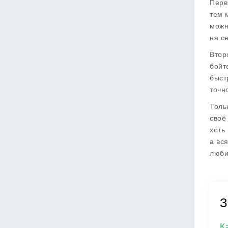
Перв
тем 
можн
на с
Втор
бойт
быст
точн
Толь
своё
хоть
а вс
люби
З
К