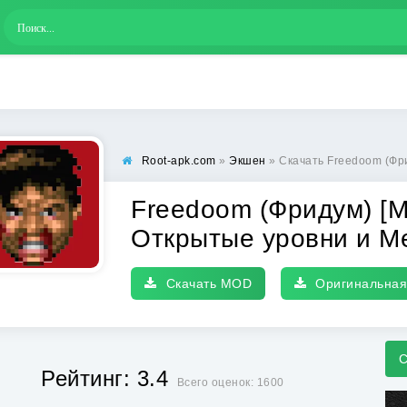
Root-apk.com
»
Экшен
» Скачать Freedoom (Фридум) [М
Freedoom (Фридум) [М
Открытые уровни и М
Скачать MOD
Оригинальная
С
Рейтинг: 3.4
Всего оценок: 1600