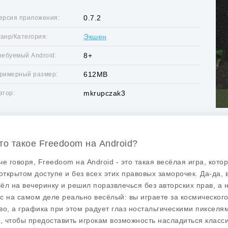
0.7.2
ерсия приложения:
Экшен
анр/Категория:
8+
ребуемый Android:
612MB
римерный размер:
mkrupczak3
втор:
Что такое Freedoom на Android?
че говоря,
Freedoom
на Android - это такая весёлая игра, кот
 открытом доступе и без всех этих правовых заморочек. Да-да,
ёл на вечеринку и решил поразвлечься без авторских прав, а н
с на самом деле реально весёлый: вы играете за космического
во, а графика при этом радует глаз ностальгическими пиксел
о, чтобы предоставить игрокам возможность насладиться класс