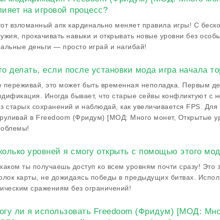
лияет на игровой процесс?
от взломанный апк кардинально меняет правила игры! С бес
ужия, прокачивать навыки и открывать новые уровни без особы
альные деньги — просто играй и нагибай!
то делать, если после установки мода игра начала т
 переживай, это может быть временная неполадка. Первым де
дификация. Иногда бывает, что старые сейвы конфликтуют с н
з старых сохранений и наблюдай, как увеличивается FPS. Для
руливай в Freedoom (Фридум) [МОД: Много монет, Открытые 
роблемы!
колько уровней я смогу открыть с помощью этого мо
хаком ты получаешь доступ ко всем уровням почти сразу! Это 
олок карты, не дожидаясь победы в предыдущих битвах. Исполь
ическим сражениям без ограничений!
огу ли я использовать Freedoom (Фридум) [МОД: Мно