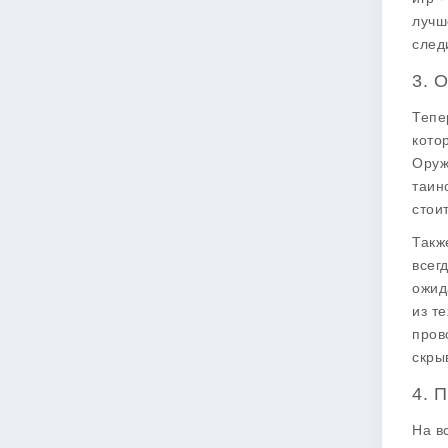
лучш
след
3. 
Тепе
кото
Оруж
таин
стои
Такж
всег
ожид
из т
пров
скры
4. 
На в