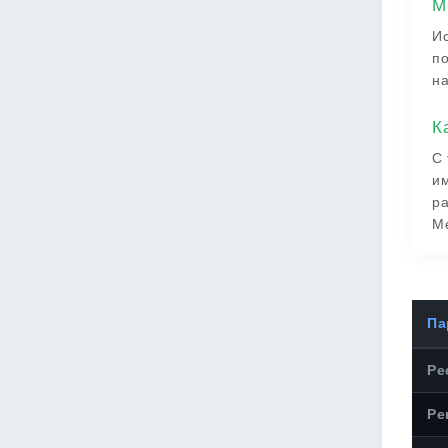
M
Ис
по
на
К
С 
им
ра
М
Па
Ре
Ре