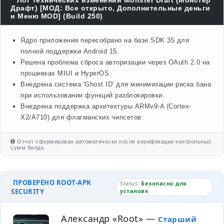
Лог технических изменений Monster Draft (Монстер
Драфт) [МОД: Все открыто, Дополнительные деньги
и Меню MOD] (Build 250)
Ядро приложения пересобрано на базе SDK 35 для
полной поддержки Android 15.
Решена проблема сброса авторизации через OAuth 2.0 на
прошивках MIUI и HyperOS.
Внедрена система 'Ghost ID' для минимизации риска бана
при использовании функций разблокировки.
Внедрена поддержка архитектуры ARMv9-A (Cortex-
X2/A710) для флагманских чипсетов.
Отчет сформирован автоматически после верификации контрольных
сумм билда.
ПРОВЕРЕНО ROOT-APK
Status:
Безопасно для
SECURITY
установк
Александр «Root»
—
Старший