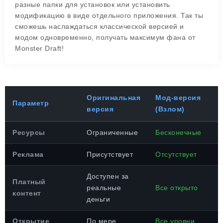
разные папки для установок или установить
модификацию в виде отдельного приложения. Так ты
сможешь наслаждаться классической версией и
модом одновременно, получать максимум фана от
Monster Draft!
Оригинальная
Мод-версия
Параметр
версия
(Взлом)
Ресурсы
Ограниченные
Бесконечные
Реклама
Присутствует
Отсутствует
Доступен за
Платный
реальные
Все открыто
контент
деньги
Открытие
По мере
Все уровни