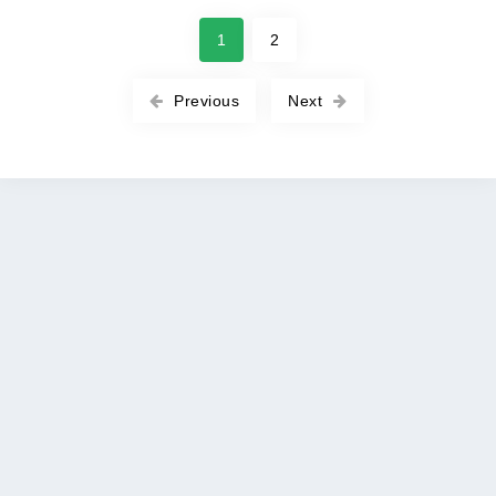
1
2
Previous
Next
Copyright © 2026 ROOT-APK All rights reserved. |
Политика
DMCA
|
Политика конфиденциальности
|
Условия