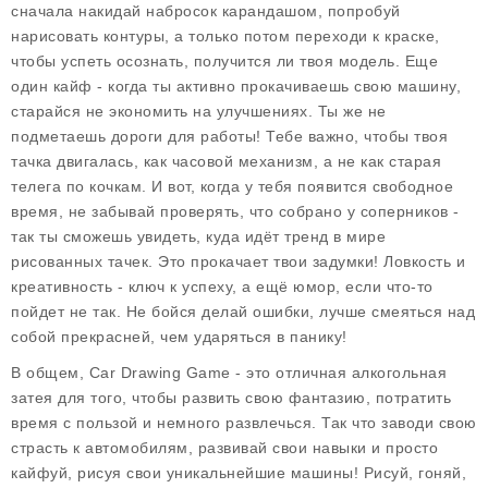
сначала накидай набросок карандашом, попробуй
нарисовать контуры, а только потом переходи к краске,
чтобы успеть осознать, получится ли твоя модель. Еще
один кайф - когда ты активно прокачиваешь свою машину,
старайся не экономить на улучшениях. Ты же не
подметаешь дороги для работы! Тебе важно, чтобы твоя
тачка двигалась, как часовой механизм, а не как старая
телега по кочкам. И вот, когда у тебя появится свободное
время, не забывай проверять, что собрано у соперников -
так ты сможешь увидеть, куда идёт тренд в мире
рисованных тачек. Это прокачает твои задумки! Ловкость и
креативность - ключ к успеху, а ещё юмор, если что-то
пойдет не так. Не бойся делай ошибки, лучше смеяться над
собой прекрасней, чем ударяться в панику!
В общем, Car Drawing Game - это отличная алкогольная
затея для того, чтобы развить свою фантазию, потратить
время с пользой и немного развлечься. Так что заводи свою
страсть к автомобилям, развивай свои навыки и просто
кайфуй, рисуя свои уникальнейшие машины! Рисуй, гоняй,