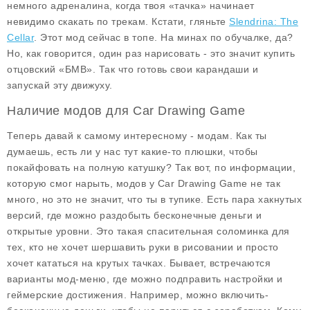
немного адреналина, когда твоя «тачка» начинает
невидимо скакать по трекам. Кстати, гляньте
Slendrina: The
Cellar
. Этот мод сейчас в топе. На минах по обучалке, да?
Но, как говорится, один раз нарисовать - это значит купить
отцовский «БМВ». Так что готовь свои карандаши и
запускай эту движуху.
Наличие модов для Car Drawing Game
Теперь давай к самому интересному - модам. Как ты
думаешь, есть ли у нас тут какие-то плюшки, чтобы
покайфовать на полную катушку? Так вот, по информации,
которую смог нарыть, модов у Car Drawing Game не так
много, но это не значит, что ты в тупике. Есть пара хакнутых
версий, где можно раздобыть бесконечные деньги и
открытые уровни. Это такая спасительная соломинка для
тех, кто не хочет шершавить руки в рисовании и просто
хочет кататься на крутых тачках. Бывает, встречаются
варианты мод-меню, где можно подправить настройки и
геймерские достижения. Например, можно включить-