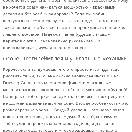
бесконечные деньги, чтобы не париться с заработком. Кому
не хочется сразу накидаться мощностью и красивыми
деталями без особых заморочек? Если ты любишь
вооружиться всем и сразу, это то, что надо! Так что ищи
такие версии, чтобы своё время не просиживать в поисках
лишнего доллара. Надеюсь, ты не будешь слишком
париться с этим «параллельно рисованием» и
наслаждаешься, изучая просторы дорог!
Особенности геймплея и уникальные механики
Короче, если ты думаешь, что это просто игра, где надо
рисовать тачки, ты очень сильно заблуждаешься! В Car
Drawing Game есть множество фишек и уникальных
механик, которые заставляют тебя погрузиться в геймплей!
Во-первых, тебе придется думать о физике - твой рисунок
не должен разваливаться на ходу. Вторая особенность - это
разнообразные уровни. Каждый уровень - это новая затея,
новые препятствия, так что не думай, что будет скучно!
Тебе суждено решить множество задачек, и да, ты не
просто рисуешь, ты еще и «перемещаешься» по карте!