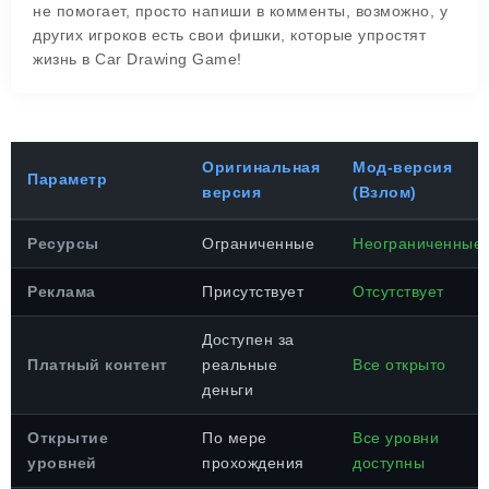
не помогает, просто напиши в комменты, возможно, у
других игроков есть свои фишки, которые упростят
жизнь в Car Drawing Game!
Оригинальная
Мод-версия
Параметр
версия
(Взлом)
Ресурсы
Ограниченные
Неограниченные
Реклама
Присутствует
Отсутствует
Доступен за
Платный контент
реальные
Все открыто
деньги
Открытие
По мере
Все уровни
уровней
прохождения
доступны