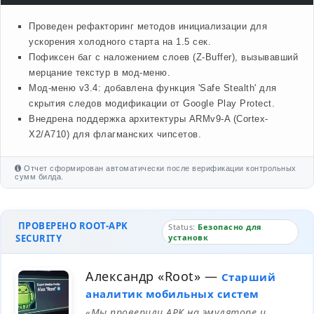
Проведен рефакторинг методов инициализации для
ускорения холодного старта на 1.5 сек.
Пофиксен баг с наложением слоев (Z-Buffer), вызывавший
мерцание текстур в мод-меню.
Мод-меню v3.4: добавлена функция 'Safe Stealth' для
скрытия следов модификации от Google Play Protect.
Внедрена поддержка архитектуры ARMv9-A (Cortex-
X2/A710) для флагманских чипсетов.
Отчет сформирован автоматически после верификации контрольных
сумм билда.
ПРОВЕРЕНО ROOT-APK
Status:
Безопасно для
SECURITY
установк
Александр «Root»
—
Старший
аналитик мобильных систем
«Мы проверили APK на эмуляторе и