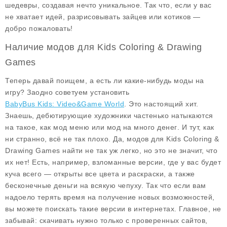
шедевры, создавая нечто уникальное. Так что, если у вас
не хватает идей, разрисовывать зайцев или котиков —
добро пожаловать!
Наличие модов для Kids Coloring & Drawing
Games
Теперь давай поищем, а есть ли какие-нибудь
моды
на
игру? Заодно советуем установить
BabyBus Kids: Video&Game World
. Это настоящий хит.
Знаешь, дебютирующие художники частенько натыкаются
на такое, как
мод меню
или
мод на много денег
. И тут, как
ни странно, всё не так плохо. Да, модов для Kids Coloring &
Drawing Games найти не так уж легко, но это не значит, что
их нет! Есть, например, взломанные версии, где у вас будет
куча всего — открыты все цвета и раскраски, а также
бесконечные деньги на всякую чепуху. Так что если вам
надоело терять время на получение новых возможностей,
вы можете поискать такие версии в интернетах. Главное, не
забывай: скачивать нужно только с проверенных сайтов,