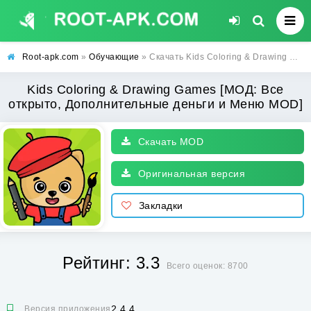
Root-apk.com
»
Обучающие
» Скачать Kids Coloring & Drawing Games [МОД: Все открыто, Дополнительные деньги и Меню MOD] | Взлом Kids Coloring & Drawing Games на Андроид
Kids Coloring & Drawing Games [МОД: Все
открыто, Дополнительные деньги и Меню MOD]
Скачать MOD
Оригинальная версия
Закладки
Рейтинг: 3.3
Всего оценок: 8700
2.4.4
Версия приложения: