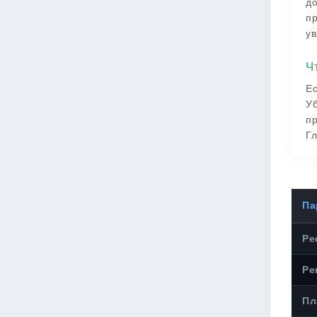
до
пр
ув
Ч
Ес
Уб
пр
Гл
Па
Ре
Ре
Пл