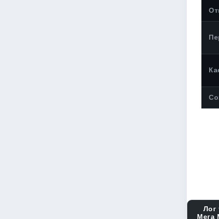
От
Пе
Ка
Со
Лог 
Мега 