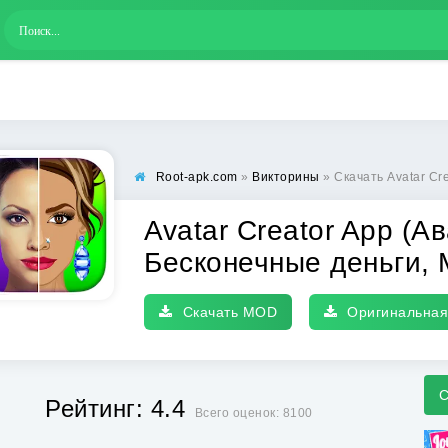
Root-apk.com
»
Викторины
» Скачать Avatar Creator App (Ава
Avatar Creator App (А
Бесконечные деньги,
Скачать MOD
Оригинальная
С
Рейтинг: 4.4
Всего оценок: 8100