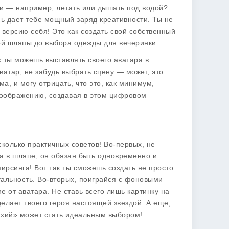
ти — например, летать или дышать под водой?
сь дает тебе мощный заряд креативности. Ты не
версию себя! Это как создать свой собственный
ой шляпы до выбора одежды для вечеринки.
х ты можешь выставлять своего аватара в
аватар, не забудь выбрать сцену — может, это
а, и могу отрицать, что это, как минимум,
 воображению, создавая в этом цифровом
сколько
практичных советов
! Во-первых, не
ца в шляпе, он обязан быть одновременно и
ирсинга! Вот так ты сможешь создать не просто
альность. Во-вторых, поиграйся с фоновыми
 от аватара. Не ставь всего лишь картинку на
делает твоего героя настоящей звездой. А еще,
тихий» может стать идеальным выбором!