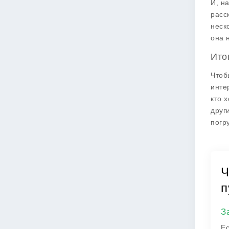
И, н
расс
неск
она 
Ито
Чтоб
инте
кто 
друг
погр
Ч
п
З
Ес