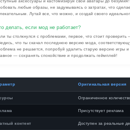
ступные аксессуары и кастомизируй свои аватары до безумия
обовать любые образы, не задумываясь о затратах, что сдела
лекательным. Лутай все, что можно, и создай своего идеальног
то делать, если мод не работает?
ли ты столкнулся с проблемами, первое, что стоит проверить 
едись, что ты скачал последнюю версию мода, соответствующу
облема не решается, попробуй удалить старую версию игры и
авное — сохранять спокойствие и продолжать геймплей!
раметр
Оригинальная версия
сурсы
Ограниченное количеств
клама
Присутствует реклама
атный контент
Доступен за реальные де