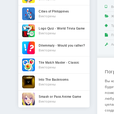
В
Cities of Philippines
Викторины
Ж
Т
Logo Quiz - World Trivia Game
Викторины
П
А
Dilemmaly - Would you rather?
Викторины
Tile Match Master - Classic
Викторины
Пог
Into The Backrooms
Вы к
Викторины
буде
позв
Smash or Pass Anime Game
любу
Викторины
цела
созд