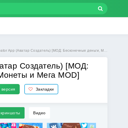
тар Создатель) [МОД: Бесконечные деньги, Монеты и Мега MOD] | Взлом Avatar Creator App на Андроид
ватар Создатель) [МОД:
 Монеты и Мега MOD]
 версия
Закладки
криншоты
Видео