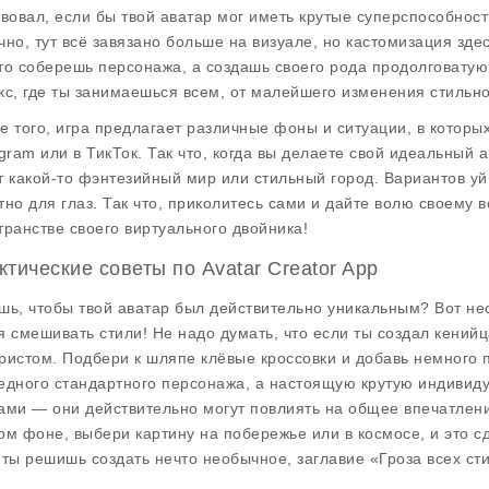
твовал, если бы твой аватар мог иметь крутые суперспособнос
чно, тут всё завязано больше на визуале, но кастомизация зде
то соберешь персонажа, а создашь своего рода продолговатую 
кс, где ты занимаешься всем, от малейшего изменения стильн
е того, игра предлагает различные фоны и ситуации, в которы
agram или в ТикТок. Так что, когда вы делаете свой идеальный 
т какой-то фэнтезийный мир или стильный город. Вариантов уйм
тно для глаз. Так что, приколитесь сами и дайте волю своему
транстве своего виртуального двойника!
ктические советы по Avatar Creator App
шь, чтобы твой аватар был действительно уникальным? Вот не
я смешивать стили! Не надо думать, что если ты создал кений
ристом. Подбери к шляпе клёвые кроссовки и добавь немного п
едного стандартного персонажа, а настоящую крутую индивиду
ами — они действительно могут повлиять на общее впечатление
ом фоне, выбери картину на побережье или в космосе, и это с
 ты решишь создать нечто необычное, заглавие «Гроза всех с