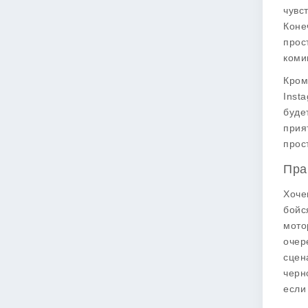
чувс
Коне
прос
коми
Кром
Inst
буде
прия
прос
Пра
Хоче
бойс
мото
очер
сцен
черн
если