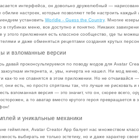
касается интерфейса, он довольно дружелюбный — нарисованн
е обилие настроек, которые позволяют тебе настроить каждый а
мендуем установить
Worldle - Guess the Country
. Многие юзеры
то в глубинах меню, все доступно и понятно. Никаких завихрен
е у этого приложения есть классное сообщество, где ты можешь
телями и даже обменяться рецептами создания крутых персо
ы и взломанные версии
рь давай проконсультируемся по поводу модов для
Avatar Crea
 закоулкам интернета, и, увы, ничерта не нашел. Ни
мод меню
ги
как-то не спавнятся в этом приложении. Но не отчаивайся —
, они есть, но просто спрятаны так, что лучше не рисковать и н
 есть взломанная версия — это значит, что он, скорее всего, ор
 осторожен, а то аватар вместо крутого героя превращается в 
фон!
мплей и уникальные механики
ане
геймплея
, Avatar Creator App балует нас множеством кла
ожность выбирать не только эстетику, но и даже характер свое