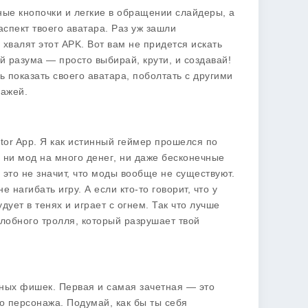
ые кнопочки и легкие в обращении слайдеры, а
спект твоего аватара. Раз уж зашли
 хвалят этот APK. Вот вам не придется искать
ий разума — просто выбирай, крути, и создавай!
 показать своего аватара, поболтать с другими
нажей.
tor App
. Я как истинный геймер прошелся по
, ни
мод на много денег
, ни даже
бесконечные
 это не значит, что моды вообще не существуют.
е нагибать игру. А если кто-то говорит, что у
удует в тенях и играет с огнем. Так что лучше
злобного тролля, который разрушает твой
ссных фишек. Первая и самая зачетная — это
го персонажа. Подумай, как бы ты себя