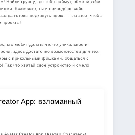
м! Найди группу, где тебя поймут, обменивайся
ениями. Возможно, ты и приведёшь себе
всегда готовы подкинуть идею — главное, чтобы
е проекты!
х, кто любит делать что-то уникальное и
рсий, здесь достаточно возможностей для тех,
атары с прикольными фишками, общаться с
! Так что хватай своё устройство и смело
reator App: взломанный
 Avatar Creator App (Аватар Создатель)