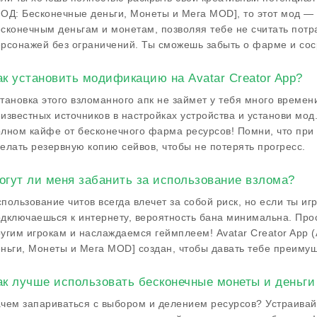
ОД: Бесконечные деньги, Монеты и Мега MOD], то этот мод — т
сконечным деньгам и монетам, позволяя тебе не считать потр
рсонажей без ограничений. Ты сможешь забыть о фарме и сос
ак установить модификацию на Avatar Creator App?
тановка этого взломанного апк не займет у тебя много времен
известных источников в настройках устройства и установи мод.
лном кайфе от бесконечного фарма ресурсов! Помни, что при
елать резервную копию сейвов, чтобы не потерять прогресс.
огут ли меня забанить за использование взлома?
пользование читов всегда влечет за собой риск, но если ты 
дключаешься к интернету, вероятность бана минимальна. Про
угим игрокам и наслаждаемся геймплеем! Avatar Creator App 
ньги, Монеты и Мега MOD] создан, чтобы давать тебе преимуще
ак лучше использовать бесконечные монеты и деньги 
чем запариваться с выбором и делением ресурсов? Устраивай