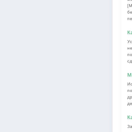
[М
бе
пе
К
Ус
не
по
сд
М
Ис
по
др
де
К
За