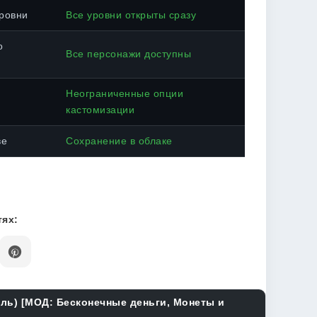
ровни
Все уровни открыты сразу
о
Все персонажи доступны
Неограниченные опции
кастомизации
ве
Сохранение в облаке
ях:
ель) [МОД: Бесконечные деньги, Монеты и