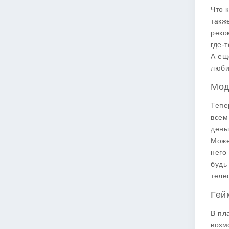
Что 
такж
реко
где-
А ещ
люби
Мод
Тепе
всем
день
Может
него
будь
теле
Гей
В пл
возм