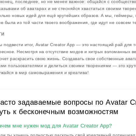
аконец, последнее, но не менее важное: общайся с сообщество
казывами об аватарах и не стесняйся хвастаться своими твор
олько новых идей для ещё крутейших образов. А мы, геймеры, 
не была из той части твоего воображения, где идут не совсем т
ги
ы подвести итог,
Avatar Creator App
— это настоящий рай для те
ресное. Несмотря на отсутствие модов и хитрых взломанных ве
хочет раскрасить свою жизнь. Создавать свои собственные ав
ими пользователями и делиться своими творениями — это круто
ужайся в мир самовыражения и креатива!
асто задаваемые вопросы по Avatar C
уть к бесконечным возможностям
ачем мне нужен мод для Avatar Creator App?
ли ты хочешь полностью раскрыть свой креативный потенциал в