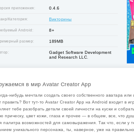
0.4.6
ерсия приложения:
Викторины
анр/Категория:
8+
ребуемый Android:
189MB
римерный размер:
Gadget Software Development
втор:
and Research LLC.
ружаемся в мир Avatar Creator App
огда-нибудь мечтали создать своего собственного аватара или
т править? Вот тут-то
Avatar Creator App
на Android входит в игр
оляет тебе разобрать детали своей личности на куски и собрат
ю прическу, цвет кожи, глаза и прочее — в общем, все, что ду
я палитра возможностей для самовыражения. Так что, если у т
анием уникального персонажа, ты, наверное, уже на правильно