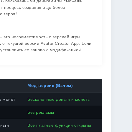
! С бесконечными деньгами ты сможешь
ет процесс создания еще более
о героя!
— это несовместимость с версией игры.
ю текущей версии Avatar Creator App. Если
 установить ее заново с модификацией.
Мод-версия (Взлом)
о монет
Бесконечные деньги и монеты
Без рекламы
ньги
Все платные функции открыты