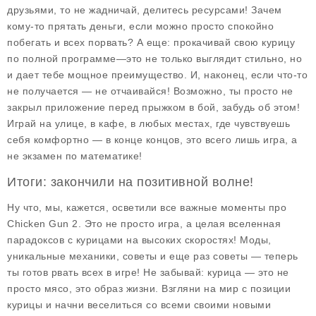
друзьями, то не жадничай, делитесь ресурсами! Зачем
кому-то прятать деньги, если можно просто спокойно
побегать и всех порвать? А еще: прокачивай свою курицу
по полной программе—это не только выглядит стильно, но
и дает тебе мощное преимущество. И, наконец, если что-то
не получается — не отчаивайся! Возможно, ты просто не
закрыл приложение перед прыжком в бой, забудь об этом!
Играй на улице, в кафе, в любых местах, где чувствуешь
себя комфортно — в конце концов, это всего лишь игра, а
не экзамен по математике!
Итоги: закончили на позитивной волне!
Ну что, мы, кажется, осветили все важные моменты про
Chicken Gun 2. Это не просто игра, а целая вселенная
парадоксов с курицами на высоких скоростях! Моды,
уникальные механики, советы и еще раз советы — теперь
ты готов рвать всех в игре! Не забывай: курица — это не
просто мясо, это образ жизни. Взгляни на мир с позиции
курицы и начни веселиться со всеми своими новыми