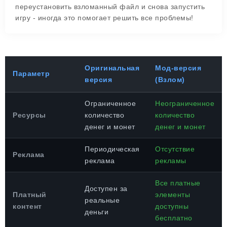
переустановить взломанный файл и снова запустить
игру - иногда это помогает решить все проблемы!
Оригинальная
Мод-версия
Параметр
версия
(Взлом)
Ограниченное
Неограниченное
Ресурсы
количество
количество
денег и монет
денег и монет
Периодическая
Отсутствие
Реклама
реклама
рекламы
Все платные
Доступен за
Платный
элементы
реальные
контент
доступны
деньги
бесплатно