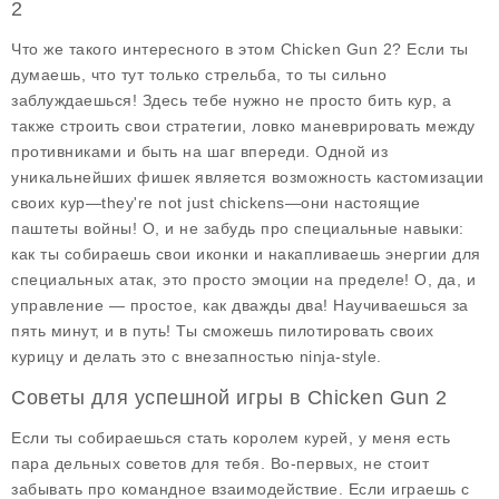
2
Что же такого интересного в этом Chicken Gun 2? Если ты
думаешь, что тут только стрельба, то ты сильно
заблуждаешься! Здесь тебе нужно не просто бить кур, а
также строить свои стратегии, ловко маневрировать между
противниками и быть на шаг впереди. Одной из
уникальнейших фишек является возможность кастомизации
своих кур—they're not just chickens—они настоящие
паштеты войны! О, и не забудь про специальные навыки:
как ты собираешь свои иконки и накапливаешь энергии для
специальных атак, это просто эмоции на пределе! О, да, и
управление — простое, как дважды два! Научиваешься за
пять минут, и в путь! Ты сможешь пилотировать своих
курицу и делать это с внезапностью ninja-style.
Советы для успешной игры в Chicken Gun 2
Если ты собираешься стать королем курей, у меня есть
пара дельных советов для тебя. Во-первых, не стоит
забывать про командное взаимодействие. Если играешь с