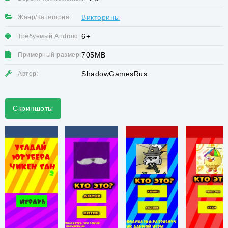
Викторины
Жанр/Категория:
6+
Требуемый Android:
705MB
Примерный размер:
ShadowGamesRus
Автор:
Скриншоты