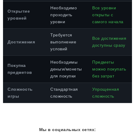
Необходимо
Все уровни
Открытие
проходить
открыты с
уровней
уровни
самого начала
Требуется
Все достижения
Достижения
выполнение
доступны сразу
условий
Необходимы
Предметы
Покупка
деньги/монеты
можно покупать
предметов
для покупки
без затрат
Сложность
Стандартная
Упрощенная
игры
сложность
сложность
Мы в социальных сетях: