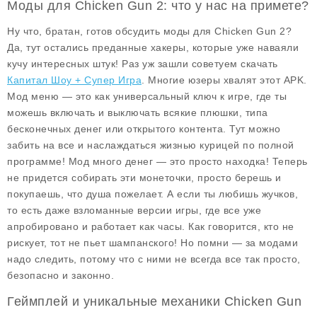
Моды для Chicken Gun 2: что у нас на примете?
Ну что, братан, готов обсудить моды для Chicken Gun 2?
Да, тут остались преданные хакеры, которые уже наваяли
кучу интересных штук! Раз уж зашли советуем скачать
Капитал Шоу + Супер Игра
. Многие юзеры хвалят этот APK.
Мод меню — это как универсальный ключ к игре, где ты
можешь включать и выключать всякие плюшки, типа
бесконечных денег или открытого контента. Тут можно
забить на все и наслаждаться жизнью курицей по полной
программе! Мод много денег — это просто находка! Теперь
не придется собирать эти монеточки, просто берешь и
покупаешь, что душа пожелает. А если ты любишь жучков,
то есть даже взломанные версии игры, где все уже
апробировано и работает как часы. Как говорится, кто не
рискует, тот не пьет шампанского! Но помни — за модами
надо следить, потому что с ними не всегда все так просто,
безопасно и законно.
Геймплей и уникальные механики Chicken Gun