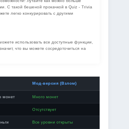
возможности! Лутайте как можно больше
. С такой бешеной прокачкой в Quiz - Trivia
жете легко конкурировать с другими
можете использовать все доступные функции,
значит, что вы можете сосредоточиться на
Мод-версия (Взлом)
о монет
Много монет
Отсутствует
ньги
Все уровни открыты