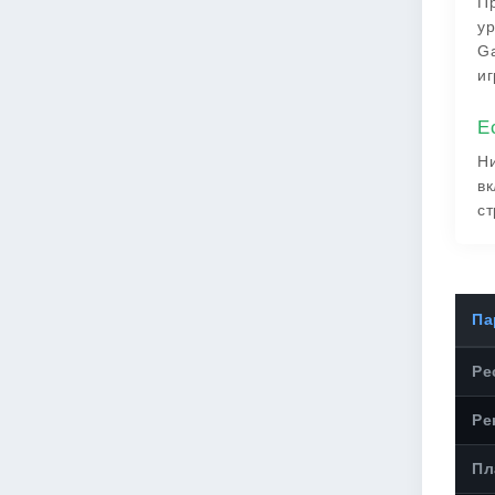
Пр
ур
Ga
иг
Е
Ни
вк
ст
Па
Ре
Ре
Пл