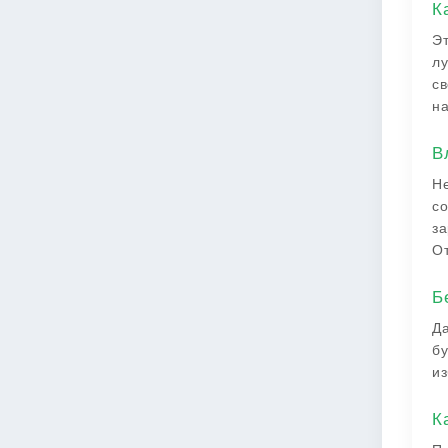
К
Эт
лу
св
на
В
Не
со
за
От
Б
Да
бу
из
К