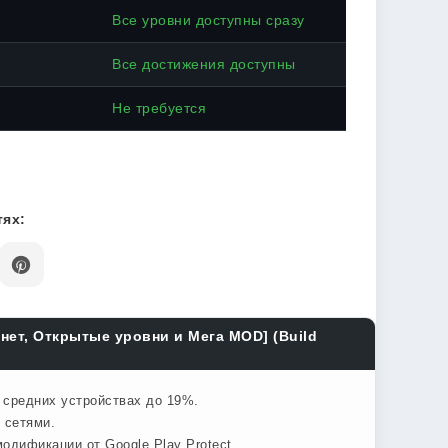
Все уровни доступны сразу
Все достижения доступны
Не требуется
ях:
онет, Открытые уровни и Мега MOD] (Build
а средних устройствах до 19%.
 сетями.
одификации от Google Play Protect.