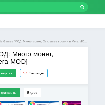
[МОД: Много монет, Открытые уровни и Мега MOD] | Взлом Quiz - Trivia Games на Андроид
МОД: Много монет,
ега MOD]
 версия
Закладки
криншоты
Видео