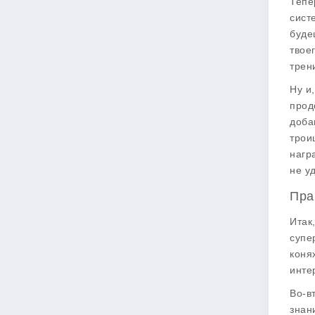
Тепе
сист
буде
твое
трен
Ну и
прод
доба
трои
нагр
не у
Пра
Итак
супе
коня
инте
Во-в
знан