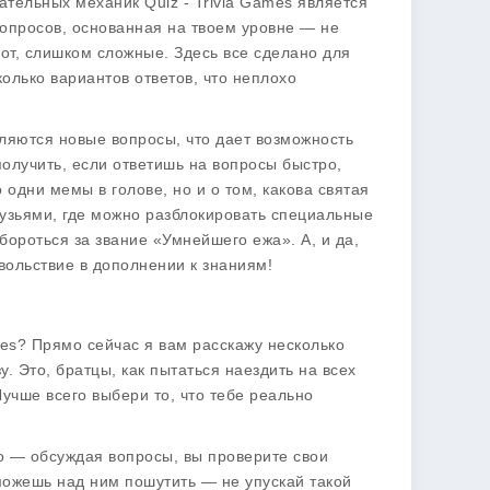
ательных механик Quiz - Trivia Games является
 вопросов, основанная на твоем уровне — не
от, слишком сложные. Здесь все сделано для
олько вариантов ответов, что неплохо
вляются новые вопросы, что дает возможность
получить, если ответишь на вопросы быстро,
одни мемы в голове, но и о том, какова святая
рузьями, где можно разблокировать специальные
бороться за звание «Умнейшего ежа». А, и да,
вольствие в дополнении к знаниям!
ames? Прямо сейчас я вам расскажу несколько
. Это, братцы, как пытаться наездить на всех
учше всего выбери то, что тебе реально
но — обсуждая вопросы, вы проверите свои
сможешь над ним пошутить — не упускай такой