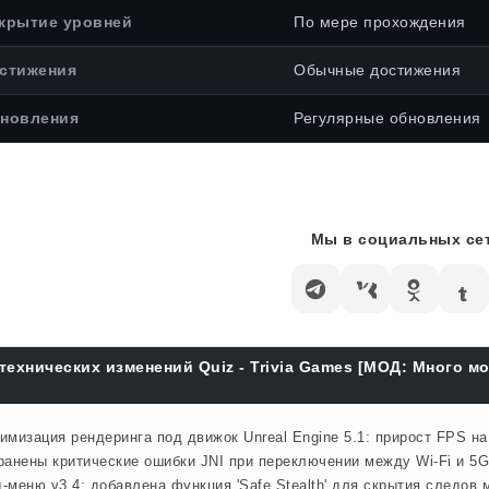
крытие уровней
По мере прохождения
стижения
Обычные достижения
новления
Регулярные обновления
Мы в социальных сет
технических изменений Quiz - Trivia Games [МОД: Много м
имизация рендеринга под движок Unreal Engine 5.1: прирост FPS н
ранены критические ошибки JNI при переключении между Wi-Fi и 5G
-меню v3.4: добавлена функция 'Safe Stealth' для скрытия следов м