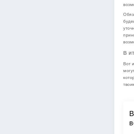
возм
Обяз
буде
уточ
прин
возм
В и
Вот 
могу
кото
твои
В
в