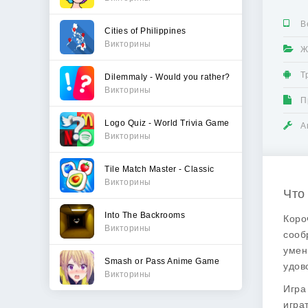
В
Cities of Philippines
Викторины
Ж
Т
Dilemmaly - Would you rather?
Викторины
П
Logo Quiz - World Trivia Game
А
Викторины
Tile Match Master - Classic
Викторины
Что 
Into The Backrooms
Короч
Викторины
сооб
умен
Smash or Pass Anime Game
удов
Викторины
Игра
игра