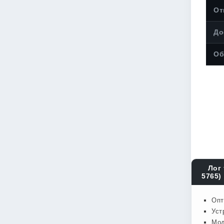
От
До
Об
Лог 
5765)
Опт
Уст
Мод