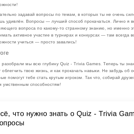
ожности!
ательно задавай вопросы по темам, в которых ты не очень силен
шь удивлён. Вопросы — лучший способ прокачаться. Лично я в
няющего вопроса по какому-то странному знанию, но именно эт
имать активное участие в турнирах и конкурсах — там всегда 
ожности учиться — просто завались!
тоге
и разобрали мы всю глубину Quiz - Trivia Games. Теперь ты зна
т облегчить твою жизнь, и как прокачать навыки. Не забудь об
рые помогут тебе стать крутым игроком. Так что, собирай друзе
м умственным способностям!
сё, что нужно знать о Quiz - Trivia Ga
опросы