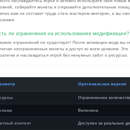
осто наслаждайтесь игрой и активно используйте свои новые 
овней, собирайте монеты и открывайте дополнительные локации
mes вам не составит труда стать мастером викторин, и вы смо
роками.
сть ли ограничения на использование модификации?
каких ограничений не существует! После активации мода вы с
лючая неограниченные монеты и доступ ко всем уровням. Это 
ратегии и наслаждаться игрой без ненужных забот о ресурсах.
раметр
Оригинальная версия
сурсы
Ограниченное количеств
клама
Включена
атный контент
Доступен за реальные де