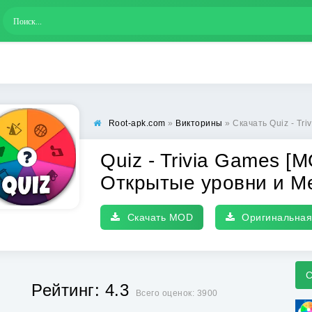
Root-apk.com
»
Викторины
» Скачать Quiz - Trivia Games 
Quiz - Trivia Games [
Открытые уровни и М
Скачать MOD
Оригинальная
С
Рейтинг: 4.3
Всего оценок: 3900