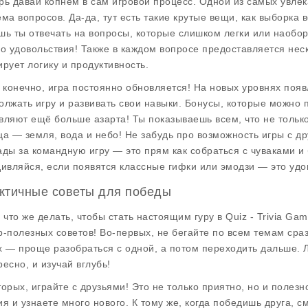
рь давай копнем в сам игровой процесс. Одной из самых увлек
ема вопросов. Да-да, тут есть такие крутые вещи, как выборка
шь ты отвечать на вопросы, которые слишком легки или наобор
го удовольствия! Также в каждом вопросе предоставляется неск
ирует логику и продуктивность.
, конечно, игра постоянно обновляется! На новых уровнях поя
олжать игру и развивать свои навыки. Бонусы, которые можно 
вляют ещё больше азарта! Ты показываешь всем, что не только 
ца — земля, вода и небо! Не забудь про возможность игры с д
ады за командную игру — это прям как собраться с чуваками и 
дивляйся, если появятся классные гифки или эмодзи — это удо
ктичные советы для победы
, что же делать, чтобы стать настоящим гуру в Quiz - Trivia G
р-полезных советов! Во-первых, не бегайте по всем темам сразу
х — проще разобраться с одной, а потом переходить дальше. Л
ресно, и изучай вглубь!
торых, играйте с друзьями! Это не только приятно, но и полез
ия и узнаете много нового. К тому же, когда победишь друга, 