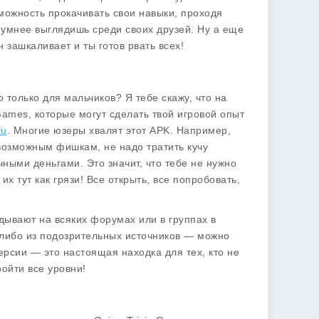
зможность прокачивать свои навыки, проходя
умнее выглядишь среди своих друзей. Ну а еще
 зашкаливает и ты готов рвать всех!
 только для мальчиков? Я тебе скажу, что на
ames, которые могут сделать твой игровой опыт
fu
. Многие юзеры хвалят этот APK. Например,
 возможным фишкам, не надо тратить кучу
ными деньгами. Это значит, что тебе не нужно
х тут как грязи! Все открыть, все попробовать,
дывают на всяких форумах или в группах в
о-либо из подозрительных источников — можно
ерсии — это настоящая находка для тех, кто не
ройти все уровни!