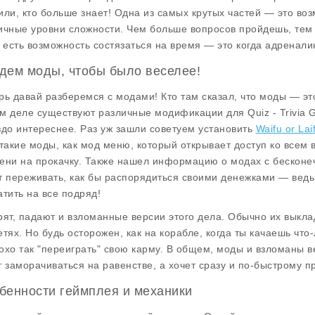
или, кто больше знает! Одна из самых крутых частей — это во
ичные уровни сложности. Чем больше вопросов пройдешь, тем 
с есть возможность состязаться на время — это когда адреналин
дем моды, чтобы было веселее!
рь давай разберемся с модами! Кто там сказал, что моды — это
м деле существуют различные модификации для Quiz - Trivia G
здо интереснее. Раз уж зашли советуем установить
Waifu or Lai
 такие моды, как мод меню, который открывает доступ ко всем
ени на прокачку. Также нашел информацию о модах с бесконеч
т переживать, как бы распорядиться своими денежками — ведь и
атить на все подряд!
рят, падают и взломанные версии этого дела. Обычно их выкла
етях. Но будь осторожен, как на корабле, когда ты качаешь чт
охо так "переиграть" свою карму. В общем, моды и взломаны в
т заморачиваться на равенстве, а хочет сразу и по-быстрому п
бенности геймплея и механики