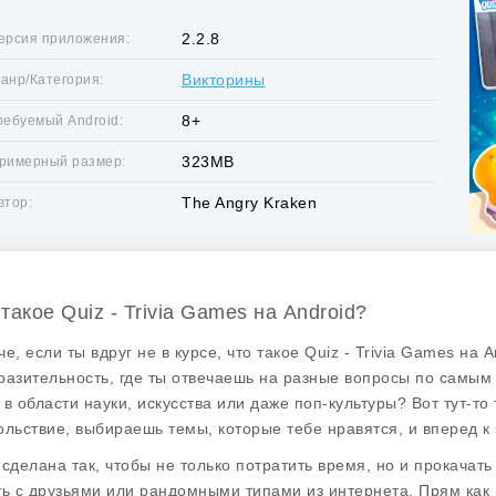
2.2.8
ерсия приложения:
Викторины
анр/Категория:
8+
ребуемый Android:
323MB
римерный размер:
The Angry Kraken
втор:
такое Quiz - Trivia Games на Android?
е, если ты вдруг не в курсе, что такое Quiz - Trivia Games на A
разительность, где ты отвечаешь на разные вопросы по самым
 в области науки, искусства или даже поп-культуры? Вот тут-то
ольствие, выбираешь темы, которые тебе нравятся, и вперед к
 сделана так, чтобы не только потратить время, но и прокачать
ть с друзьями или рандомными типами из интернета. Прям как в