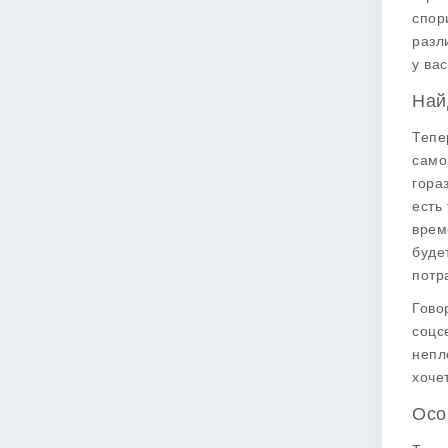
спор
разл
у ва
Най
Тепе
само
гора
есть
врем
буде
потр
Гово
соцс
непл
хоче
Осо