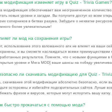
ак модификация изменяет игру в Quiz - Trivia Games?
а модификация обеспечивает вам неограниченное количество м
тать новые уровни и загадки. Вы получите доступ ко всем отк
оих соперников в битвах разума. Забудьте о нехватке ресурсо
много более увлекательным!
лияет ли мод на сохранения игры?
т, использование этого взломанного апк не влияет на ваши се
хранены, и вы сможете наслаждаться всеми преимуществами 
работанных результатов. Помните, что с новыми функциями в Q
крытые уровни и Мега MOD] ваши шансы на победу увеличива
езопасно ли скачивать модификацию для Quiz - Triv
, скачивание этой модификации абсолютно безопасно, если в
дьте осторожны и избегайте подозрительных сайтов. Лучше вс
бежать фризов и вирусов, которые могут испортить вашу катку.
ак быстро прокачаться с помощью мода?