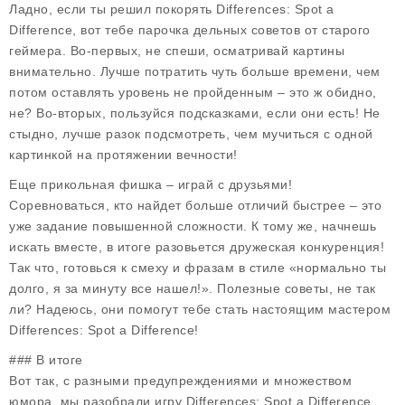
Ладно, если ты решил покорять Differences: Spot a
Difference, вот тебе парочка дельных советов от старого
геймера. Во-первых, не спеши, осматривай картины
внимательно. Лучше потратить чуть больше времени, чем
потом оставлять уровень не пройденным – это ж обидно,
не? Во-вторых, пользуйся подсказками, если они есть! Не
стыдно, лучше разок подсмотреть, чем мучиться с одной
картинкой на протяжении вечности!
Еще прикольная фишка – играй с друзьями!
Соревноваться, кто найдет больше отличий быстрее – это
уже задание повышенной сложности. К тому же, начнешь
искать вместе, в итоге разовьется дружеская конкуренция!
Так что, готовься к смеху и фразам в стиле «нормально ты
долго, я за минуту все нашел!». Полезные советы, не так
ли? Надеюсь, они помогут тебе стать настоящим мастером
Differences: Spot a Difference!
### В итоге
Вот так, с разными предупреждениями и множеством
юмора, мы разобрали игру Differences: Spot a Difference.