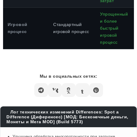
затрат
Упрощенный
и более
Игровой
Стандартный
быстрый
процесс
игровой процесс
игровой
процесс
Мы в социальных сетях:
Лог технических изменений Differences: Spot a
Difference (Диференсес) [МОД: Бесконечные деньги,
Монеты и Мега MOD] (Build 5773)
Улучшена обработка многопоточности при загрузке