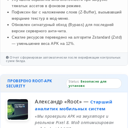
тяжелых ассетов в фоновом режиме.
Пофиксен баг с наложением слоев (Z-Buffer), вызывавший
мерцание текстур в мод-меню.
Обновлен сигнатурный обход (Bypass) для последней
версии серверного анти-чита.
Сжатие ресурсов переведено на алгоритм Zstandard (Zstd)
— уменьшение веса APK на 12%.
Отчет сформирован автоматически после верификации контрольных
сумм билда.
ПРОВЕРЕНО ROOT-APK
Status:
Безопасно для
SECURITY
установк
Александр «Root»
—
Старший
аналитик мобильных систем
«Мы проверили APK на эмуляторе и
реальном Pixel 8. Мод оптимизирован