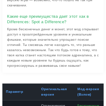
версию игры — возможно, что-то пошло не так при
скачивании.
Какие еще преимущества дает этот хак в
Differences: Spot a Difference?
Кроме бесконечных денег и монет, этот мод открывает
доступ к проапгрейденным уровням и уникальным
фишкам, которые значительно упрощают поиски
отличий. Ты сможешь легче находить то, что раньше
казалось невозможным. Так что будь готов к тому, что
твоя катка станет настоящим потоком адреналина, а с
каждым новым уровнем ты будешь ощущать, как
прогрессируешь и развиваешь свои навыки!
Оригинальная
Мод-версия
Параметр
версия
(Взлом)
Ограниченное
Бесконечные