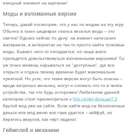
изящный элемент на картинке!
Моды и взломанные версии
Теперь, давай посмотрим, что у нас по модам на эту игру.
Обычно в таких шедеврах сеанса веселья моды – это
святое! Однако сейчас по делу: на момент написания
материала, в интернетах не так-то просто найти толковые
моды. Бывает, чего-то попадается, но чаще всего
приходится довольствоваться взломанными версиями! Ты
уж точно можешь нарываться на "доступные", где все
открыто и отдача твоему времени будет максимально
приятной. Но учти, что такие версии могут быть опасны –
вроде ветряных мельниц: могут и сломать что-то в твоём
устройстве, так что будь осторожен! Любителям данной
категории стоит присмотреться к
Что гуглят больше? 2
.
Крутой мод уже на сайте. Если найти мод на
бесконечные
деньги
или
мод меню
все-таки удастся – кайфуй, но
берегись вирусов, как черт ладана!
Геймплей и механики