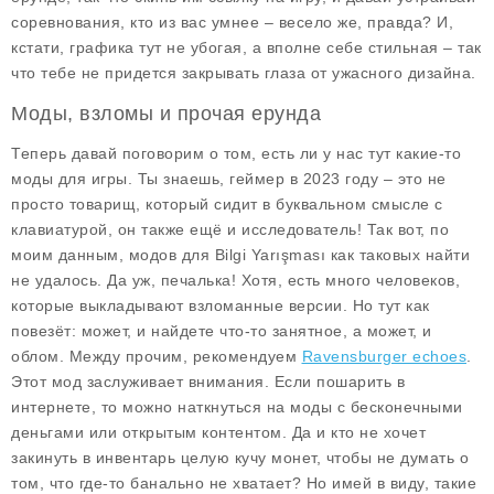
соревнования, кто из вас умнее – весело же, правда? И,
кстати, графика тут не убогая, а вполне себе стильная – так
что тебе не придется закрывать глаза от ужасного дизайна.
Моды, взломы и прочая ерунда
Теперь давай поговорим о том, есть ли у нас тут какие-то
моды
для игры. Ты знаешь, геймер в 2023 году – это не
просто товарищ, который сидит в буквальном смысле с
клавиатурой, он также ещё и исследователь! Так вот, по
моим данным, модов для Bilgi Yarışması как таковых найти
не удалось. Да уж, печалька! Хотя, есть много человеков,
которые выкладывают взломанные версии. Но тут как
повезёт: может, и найдете что-то занятное, а может, и
облом. Между прочим, рекомендуем
Ravensburger echoes
.
Этот мод заслуживает внимания. Если пошарить в
интернете, то можно наткнуться на моды с бесконечными
деньгами или открытым контентом. Да и кто не хочет
закинуть в инвентарь целую кучу монет, чтобы не думать о
том, что где-то банально не хватает? Но имей в виду, такие