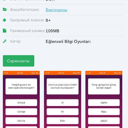
Викторины
Жанр/Категория:
8+
Требуемый Android:
109MB
Примерный размер:
Eğlenceli Bilgi Oyunları
Автор:
Скриншоты