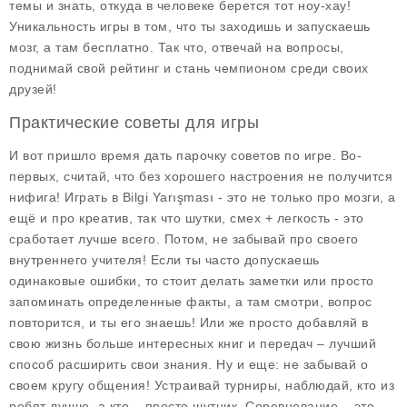
темы и знать, откуда в человеке берется тот ноу-хау!
Уникальность игры в том, что ты заходишь и запускаешь
мозг, а там бесплатно. Так что, отвечай на вопросы,
поднимай свой рейтинг и стань чемпионом среди своих
друзей!
Практические советы для игры
И вот пришло время дать парочку
советов
по игре. Во-
первых, считай, что без хорошего настроения не получится
нифига! Играть в Bilgi Yarışması - это не только про мозги, а
ещё и про креатив, так что шутки, смех + легкость - это
сработает лучше всего. Потом, не забывай про своего
внутреннего учителя! Если ты часто допускаешь
одинаковые ошибки, то стоит делать заметки или просто
запоминать определенные факты, а там смотри, вопрос
повторится, и ты его знаешь! Или же просто добавляй в
свою жизнь больше интересных книг и передач – лучший
способ расширить свои знания. Ну и еще: не забывай о
своем кругу общения! Устраивай турниры, наблюдай, кто из
ребят лучше, а кто – просто шутник. Соревнование – это