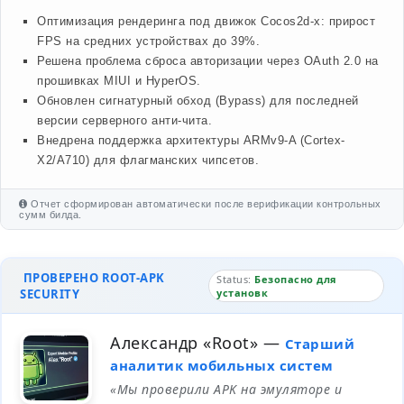
Оптимизация рендеринга под движок Cocos2d-x: прирост
FPS на средних устройствах до 39%.
Решена проблема сброса авторизации через OAuth 2.0 на
прошивках MIUI и HyperOS.
Обновлен сигнатурный обход (Bypass) для последней
версии серверного анти-чита.
Внедрена поддержка архитектуры ARMv9-A (Cortex-
X2/A710) для флагманских чипсетов.
Отчет сформирован автоматически после верификации контрольных
сумм билда.
ПРОВЕРЕНО ROOT-APK
Status:
Безопасно для
SECURITY
установк
Александр «Root»
—
Старший
аналитик мобильных систем
«Мы проверили APK на эмуляторе и