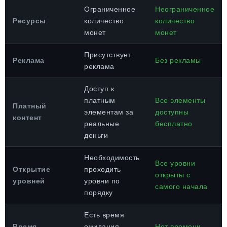
Ограниченное
Неограниченное
Ресурсы
количество
количество
монет
монет
Присутствует
Реклама
Без рекламы
реклама
Доступ к
платным
Все элементы
Платный
элементам за
доступны
контент
реальные
бесплатно
деньги
Необходимость
Все уровни
Открытие
проходить
открыты с
уровней
уровни по
самого начала
порядку
Есть время
Время
ожидания
Нет времени